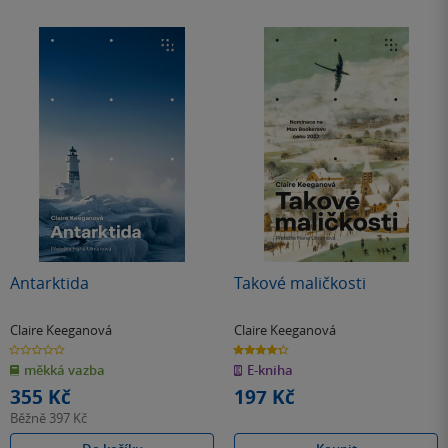
Antarktida
Takové maličkosti
Claire Keeganová
Claire Keeganová
0.0
4.3
z
z
měkká vazba
E-kniha
5
5
hvězdiček
hvězdiček
355 Kč
197 Kč
Běžně
397 Kč