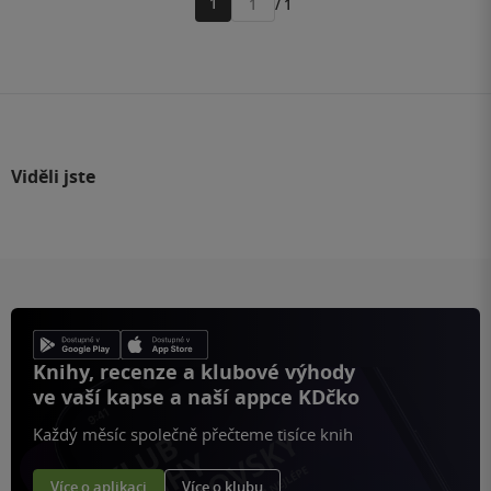
1
/ 1
Přejít
na
stránku
Viděli jste
Knihy, recenze a klubové výhody
ve vaší kapse a naší appce KDčko
Každý měsíc společně přečteme tisíce knih
Více o aplikaci
Více o klubu