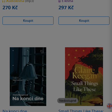
Audiokniha
(mp3)
E-kniha
5
5
hvězdiček
hvězdiček
270 Kč
297 Kč
Koupit
Koupit
Nedostupné
Na konci dne
Small Things Like These: