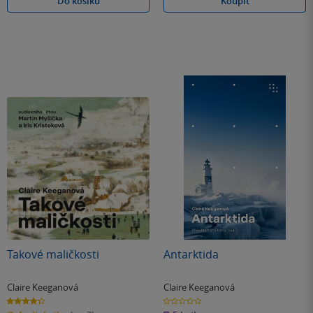
Do košíku
Koupit
Takové maličkosti
Antarktida
Claire Keeganová
Claire Keeganová
4.3
0.0
z
z