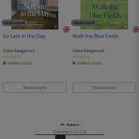
Nedostupné
Nedostupné
So Late in the Day
Walk the Blue Fields
Claire Keeganová
Claire Keeganová
0.0
0.0
z
z
měkká vazba
měkká vazba
5
5
hvězdiček
hvězdiček
Nedostupné
Nedostupné
Nahoru
Zobrazeno 23 z 23