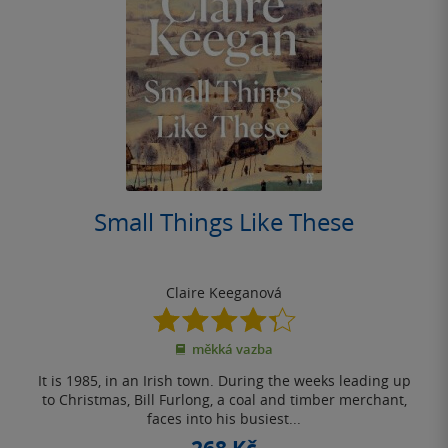
Small Things Like These
Claire Keeganová
4.3
z
měkká vazba
5
hvězdiček
It is 1985, in an Irish town. During the weeks leading up
to Christmas, Bill Furlong, a coal and timber merchant,
faces into his busiest...