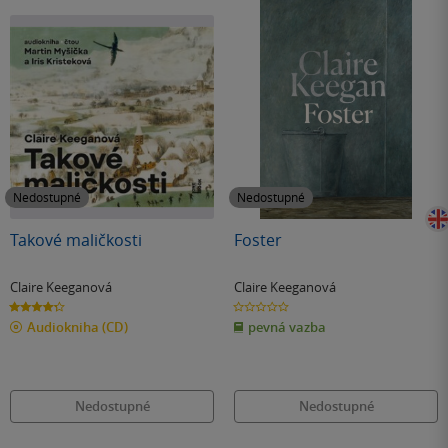
Nedostupné
Nedostupné
Takové maličkosti
Foster
Claire Keeganová
Claire Keeganová
4.3
0.0
z
z
Audiokniha
(CD)
pevná vazba
5
5
hvězdiček
hvězdiček
Nedostupné
Nedostupné