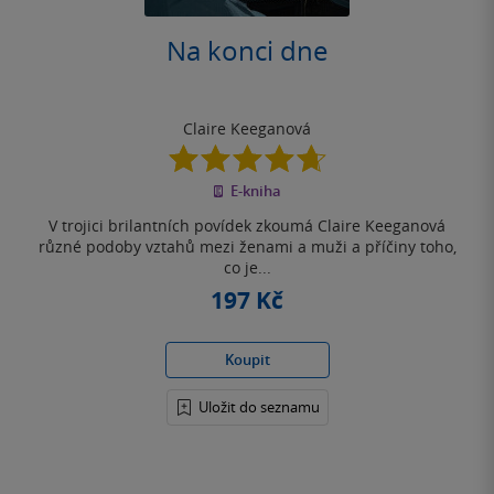
Na konci dne
Claire Keeganová
4.7
z
E-kniha
5
hvězdiček
V trojici brilantních povídek zkoumá Claire Keeganová
různé podoby vztahů mezi ženami a muži a příčiny toho,
co je...
197 Kč
Koupit
Uložit do seznamu