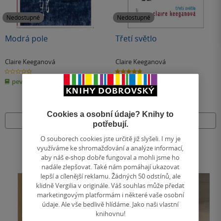
Nedostupné
Nedostupné
Modrá pole
Třetí světlo
Claire Keeganová
Claire Keeganová
0.0
4.7
z
z
pevná vazba
pevná vazba
5
5
hvězdiček
hvězdiček
Cookies a osobní údaje? Knihy to
Nedostupné
Nedostupné
potřebují.
O souborech cookies jste určitě již slyšeli. I my je
využíváme ke shromažďování a analýze informací,
aby náš e-shop dobře fungoval a mohli jsme ho
nadále zlepšovat. Také nám pomáhají ukazovat
lepší a cílenější reklamu. Žádných 50 odstínů, ale
klidně Vergilia v originále. Váš souhlas může předat
marketingovým platformám i některé vaše osobní
údaje. Ale vše bedlivě hlídáme. Jako naši vlastní
knihovnu!