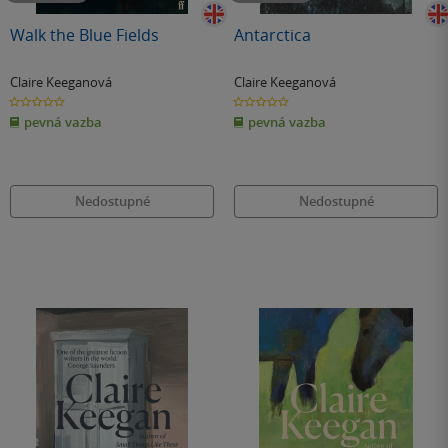
Walk the Blue Fields
Antarctica
Claire Keeganová
Claire Keeganová
0.0
0.0
z
z
pevná vazba
pevná vazba
5
5
hvězdiček
hvězdiček
Nedostupné
Nedostupné