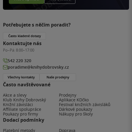
Potřebujete s něčím poradit?
Často kladené dotazy
Kontaktujte nás
Po–Pá:
8:00–17:00
542 220 320
poradime@knihydobrovsky.cz
Všechny kontakty
Naše prodejny
Často navštěvované
Akce a slevy
Prodejny
Klub Knihy Dobrovský
Aplikace KDčko
Knižní závisláci
Festival knižních závisláků
Affiliate spolupráce
Dárkové poukazy
Poukazy pro firmy
Nákupy pro školy
Dodací podmínky
Platební metody
Doprava