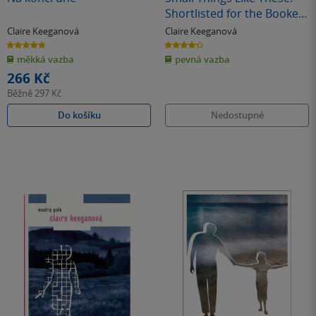
Shortlisted for the Booker
Prize 2022
Claire Keeganová
Claire Keeganová
4.7
4.3
z
z
měkká vazba
pevná vazba
5
5
hvězdiček
hvězdiček
266 Kč
Běžně
297 Kč
Do košíku
Nedostupné