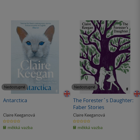
Nedostupné
Nedostupné
Antarctica
The Forester´s Daughter:
Faber Stories
Claire Keeganová
Claire Keeganová
0.0
0.0
z
z
měkká vazba
měkká vazba
5
5
hvězdiček
hvězdiček