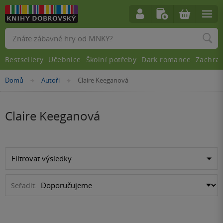
Vyhledávání
Bestsellery
Učebnice
Školní potřeby
Dark romance
Zachra
Nacházíte
Domů
Autoři
Claire Keeganová
»
»
se
zde:
Claire Keeganová
Filtrovat výsledky
Seřadit: