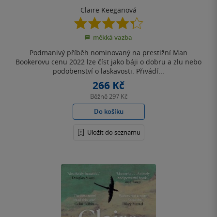
Claire Keeganová
4.3
z
měkká vazba
5
hvězdiček
Podmanivý příběh nominovaný na prestižní Man
Bookerovu cenu 2022 lze číst jako báji o dobru a zlu nebo
podobenství o laskavosti. Přivádí...
266 Kč
Běžně
297 Kč
Do košíku
Uložit do seznamu