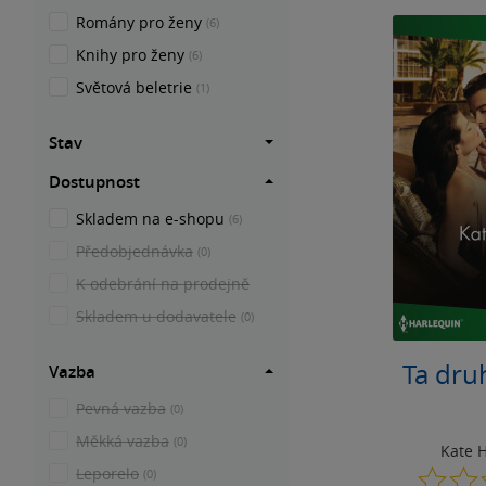
Romány pro ženy
(6)
Knihy pro ženy
(6)
Světová beletrie
(1)
Stav
Dostupnost
Skladem na e-shopu
(6)
Předobjednávka
(0)
K odebrání na prodejně
Skladem u dodavatele
(0)
Ta dru
Vazba
Pevná vazba
(0)
Měkká vazba
(0)
Kate 
Leporelo
(0)