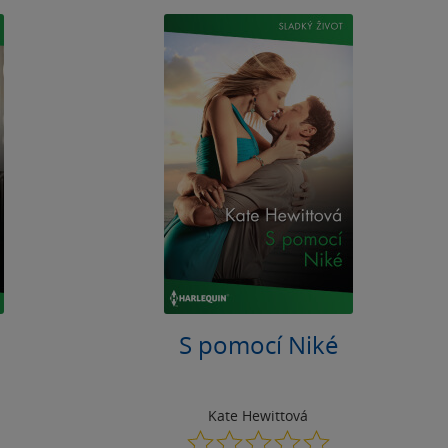
S pomocí Niké
Kate Hewittová
0.0