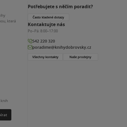
Potřebujete s něčím poradit?
nihy
Často kladené dotazy
ou, která
Kontaktujte nás
Po–Pá:
8:00–17:00
542 220 320
poradime@knihydobrovsky.cz
Všechny kontakty
Naše prodejny
 knih
írat