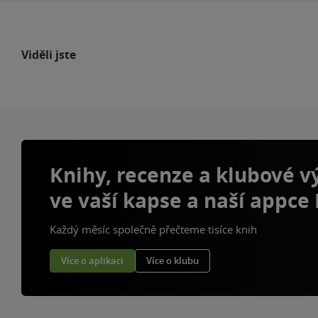
Viděli jste
Knihy, recenze a klubové 
ve vaší kapse a naší appce
Každý měsíc společně přečteme tisíce knih
Více o aplikaci
Více o klubu