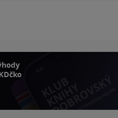
výhody
 KDčko