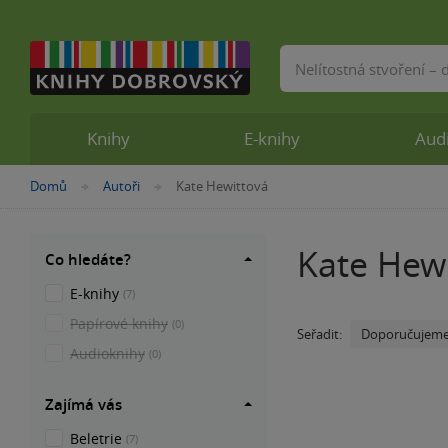
Vyhledávání
Knihy
E-knihy
Aud
Nacházíte
Domů
Autoři
Kate Hewittová
»
»
se
zde:
Kate Hew
Co hledáte?
E-knihy
(7)
Papírové knihy
(0)
Doporučujem
Seřadit:
Audioknihy
(0)
Zajímá vás
Beletrie
(7)