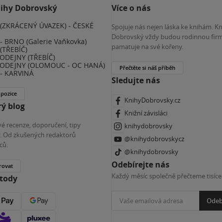
nihy Dobrovský
Více o nás
(ZKRÁCENÝ ÚVAZEK) - ČESKÉ
Spojuje nás nejen láska ke knihám. K
E
Dobrovský vždy budou rodinnou firm
 BRNO (Galerie Vaňkovka)
pamatuje na své kořeny.
(TŘEBÍČ)
ODEJNY (TŘEBÍČ)
ODEJNY (OLOMOUC - OC HANÁ)
Přečtěte si náš příběh
- KARVINÁ
Sledujte nás
 pozice
KnihyDobrovsky.cz
ý blog
Knižní závisláci
é recenze, doporučení, tipy
knihydobrovsky
ky. Od zkušených redaktorů
@knihydobrovskycz
ců.
@knihydobrovsky
Odebírejte nás
rovat
Každý měsíc společně přečteme tisíce
etody
Odeb