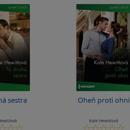
há sestra
Oheň proti ohni
Hewittová
Kate Hewittová
0.0
0.0