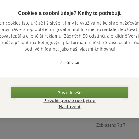
Cookies a osobní údaje? Knihy to potřebují.
h cookies jste určitě již slyšeli. I my je využíváme ke shromažďován
Nedostupné
, aby náš e-shop dobře fungoval a mohli jsme ho nadále zlepšovat
vat lepší a cílenější reklamu. Žádných 50 odstínů, ale klidně Vergil
Osudný večer v
Dá se to slepit!
Není to m
s může předat marketingovým platformám i některé vaše osobní úda
Římě
bedlivě hlídáme. Jako naši vlastní knihovnu!
Kate Hewittová
Kate Hewittová
Kate Hewitt
0.0
0.0
3.9
z
z
z
Zjistit více
E-kniha
E-kniha
E-kniha
5
5
5
hvězdiček
hvězdiček
hvězdiček
69 Kč
69 Kč
Koupit
Koupit
Nedos
Povolit vše
Povolit pouze nezbytné
Nastavení
Zobrazeno 7 z 7