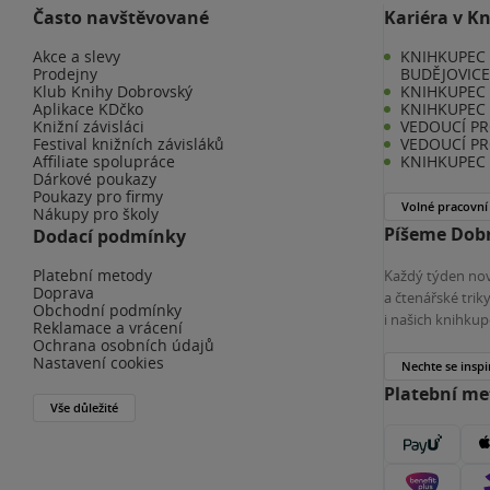
Často navštěvované
Kariéra v K
Akce a slevy
KNIHKUPEC 
Prodejny
BUDĚJOVIC
Klub Knihy Dobrovský
KNIHKUPEC -
Aplikace KDčko
KNIHKUPEC 
Knižní závisláci
VEDOUCÍ PR
Festival knižních závisláků
VEDOUCÍ PR
Affiliate spolupráce
KNIHKUPEC 
Dárkové poukazy
Poukazy pro firmy
Volné pracovní
Nákupy pro školy
Píšeme Dobr
Dodací podmínky
Platební metody
Každý týden nov
Doprava
a čtenářské tri
Obchodní podmínky
i našich knihkup
Reklamace a vrácení
Ochrana osobních údajů
Nastavení cookies
Nechte se inspi
Platební m
Vše důležité