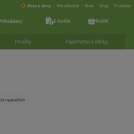
Akce a slevy
Vše důležité
Klub
Blog
Prodejny
E-košík
Košík
Přihlášení
Hračky
Papírnictví a dárky
Od nejdražších