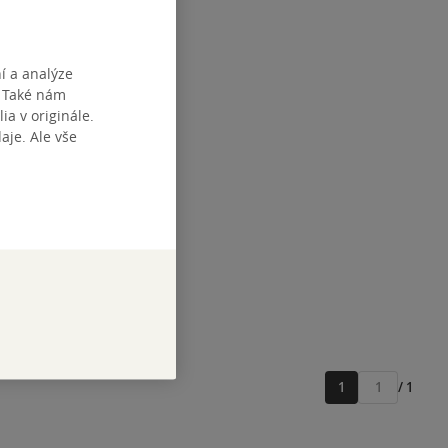
í a analýze
. Také nám
ia v originále.
oje dcera
je. Ale vše
ová
tupné
1
/ 1
Přejít
na
stránku