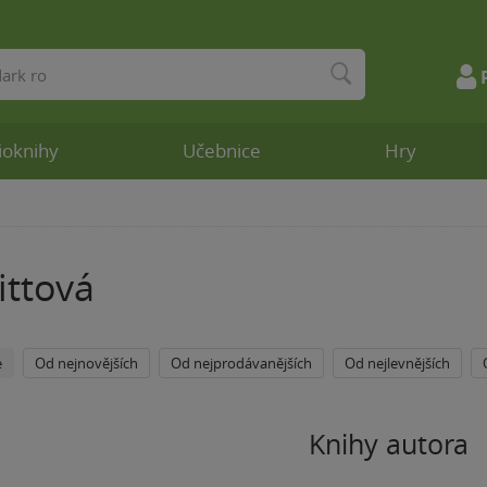
ioknihy
Učebnice
Hry
ittová
e
Od nejnovějších
Od nejprodávanějších
Od nejlevnějších
Knihy autora