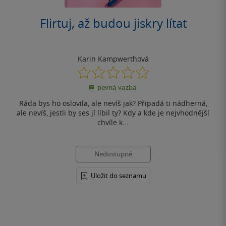
Flirtuj, až budou jiskry lítat
Karin Kampwerthová
0.0
z
pevná vazba
5
hvězdiček
Ráda bys ho oslovila, ale nevíš jak? Připadá ti nádherná,
ale nevíš, jestli by ses jí líbil ty? Kdy a kde je nejvhodnější
chvíle k...
Nedostupné
Uložit do seznamu