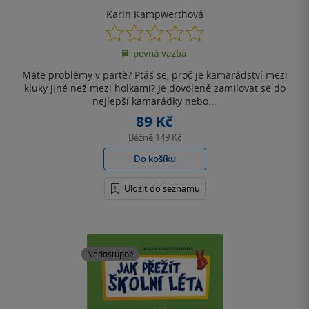
Karin Kampwerthová
0.0
z
pevná vazba
5
hvězdiček
Máte problémy v partě? Ptáš se, proč je kamarádství mezi
kluky jiné než mezi holkami? Je dovolené zamilovat se do
nejlepší kamarádky nebo...
89 Kč
Běžně
149 Kč
Do košíku
Uložit do seznamu
Nedostupné