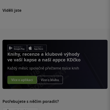
Viděli jste
Knihy, recenze a klubové výhody
ve vaší kapse a naší appce KDčko
Každý měsíc společně přečteme tisíce knih
Více o aplikaci
Více o klubu
Potřebujete s něčím poradit?