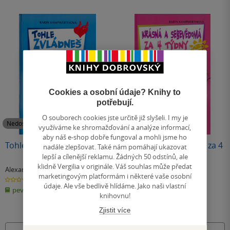
Cookies a osobní údaje? Knihy to
potřebují.
O souborech cookies jste určitě již slyšeli. I my je
Nedostupné
Nedostupné
využíváme ke shromažďování a analýze informací,
aby náš e-shop dobře fungoval a mohli jsme ho
Tohle zvládneš
Krásná a sebevědomá za 4
nadále zlepšovat. Také nám pomáhají ukazovat
týdny
lepší a cílenější reklamu. Žádných 50 odstínů, ale
klidně Vergilia v originále. Váš souhlas může předat
Alexander Weiler
,
Karin
Alexandr Weiler
,
Karin
marketingovým platformám i některé vaše osobní
Kampwerthová
Kampwerthová
0.0
0.0
z
z
údaje. Ale vše bedlivě hlídáme. Jako naši vlastní
pevná vazba
pevná vazba
5
5
knihovnu!
hvězdiček
hvězdiček
Zjistit více