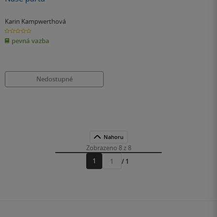
Karin Kampwerthová
0.0
z
pevná vazba
5
hvězdiček
Nedostupné
Nahoru
Zobrazeno 8 z 8
1
/ 1
Přejít
na
stránku