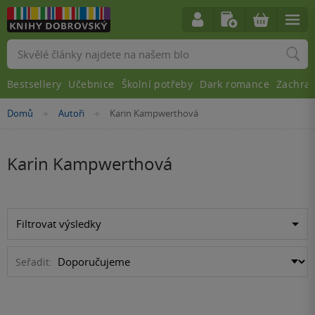
Vyhledávání
Bestsellery
Učebnice
Školní potřeby
Dark romance
Zachra
Nacházíte
Domů
Autoři
Karin Kampwerthová
»
»
se
zde:
Karin Kampwerthová
Filtrovat výsledky
Seřadit: