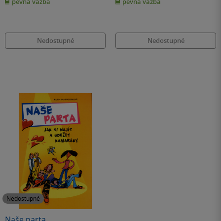
pevná vazba
pevná vazba
5
5
hvězdiček
hvězdiček
Nedostupné
Nedostupné
Nedostupné
Naše parta