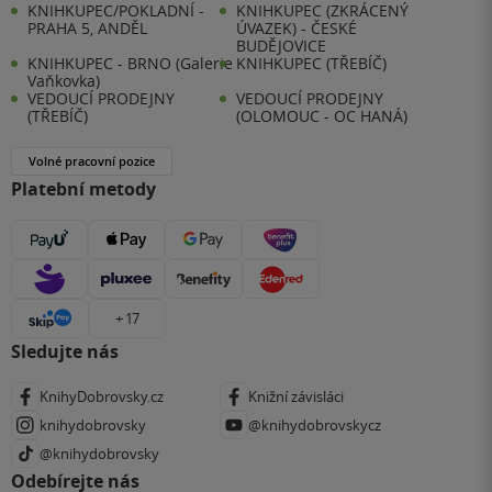
KNIHKUPEC/POKLADNÍ -
KNIHKUPEC (ZKRÁCENÝ
PRAHA 5, ANDĚL
ÚVAZEK) - ČESKÉ
BUDĚJOVICE
KNIHKUPEC - BRNO (Galerie
KNIHKUPEC (TŘEBÍČ)
Vaňkovka)
VEDOUCÍ PRODEJNY
VEDOUCÍ PRODEJNY
(TŘEBÍČ)
(OLOMOUC - OC HANÁ)
Volné pracovní pozice
Platební metody
+ 17
Sledujte nás
KnihyDobrovsky.cz
Knižní závisláci
knihydobrovsky
@knihydobrovskycz
@knihydobrovsky
Odebírejte nás