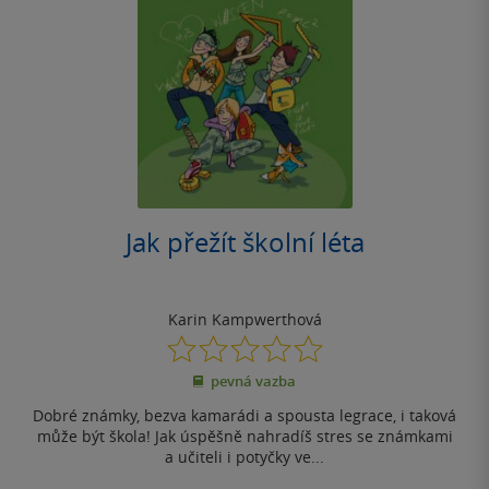
Jak přežít školní léta
Karin Kampwerthová
0.0
z
pevná vazba
5
hvězdiček
Dobré známky, bezva kamarádi a spousta legrace, i taková
může být škola! Jak úspěšně nahradíš stres se známkami
a učiteli i potyčky ve...