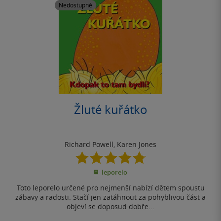
Nedostupné
Žluté kuřátko
Richard Powell
,
Karen Jones
4.8
z
leporelo
5
hvězdiček
Toto leporelo určené pro nejmenší nabízí dětem spoustu
zábavy a radosti. Stačí jen zatáhnout za pohyblivou část a
objeví se doposud dobře...