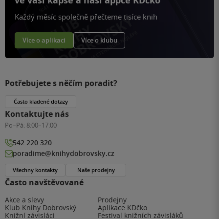
ve vaší kapse a naší appce KDčko
Každý měsíc společně přečteme tisíce knih
Více o aplikaci
Více o klubu
Potřebujete s něčím poradit?
Často kladené dotazy
Kontaktujte nás
Po–Pá:
8:00–17:00
542 220 320
poradime@knihydobrovsky.cz
Všechny kontakty
Naše prodejny
Často navštěvované
Akce a slevy
Prodejny
Klub Knihy Dobrovský
Aplikace KDčko
Knižní závisláci
Festival knižních závisláků