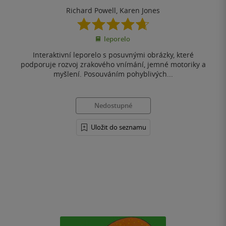
Richard Powell
,
Karen Jones
4.7
z
leporelo
5
hvězdiček
Interaktivní leporelo s posuvnými obrázky, které
podporuje rozvoj zrakového vnímání, jemné motoriky a
myšlení. Posouváním pohyblivých...
Nedostupné
Uložit do seznamu