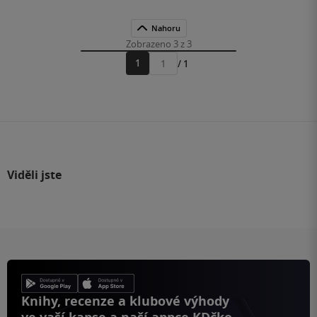
Nahoru
Zobrazeno 3 z 3
1
/ 1
Přejít
na
stránku
Viděli jste
Knihy, recenze a klubové výhody