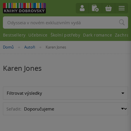
Vyhledávání
Bestsellery
Učebnice
Školní potřeby
Dark romance
Zachra
Nacházíte
Domů
Autoři
Karen Jones
»
»
se
zde:
Karen Jones
Filtrovat výsledky
Seřadit: