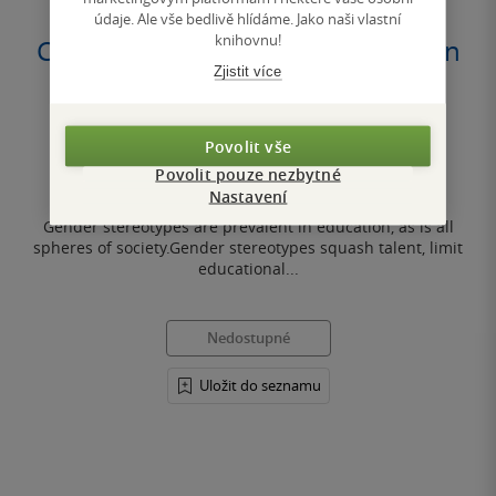
údaje. Ale vše bedlivě hlídáme. Jako naši vlastní
knihovnu!
Challenging Gender Stereotypes in
Zjistit více
Education
Karen Jones
Povolit vše
0.0
Povolit pouze nezbytné
z
měkká vazba
5
Nastavení
hvězdiček
Gender stereotypes are prevalent in education, as is all
spheres of society.Gender stereotypes squash talent, limit
educational...
Nedostupné
Uložit do seznamu