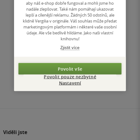
297 Kč
aby náš e-shop dobře fungoval a mohli jsme ho
nadále zlepšovat. Také nám pomáhají ukazovat
lepší a cílenější reklamu. Žádných 50 odstínů, ale
Koupit
klidně Vergilia v originále. Váš souhlas může předat
marketingovým platformám i některé vaše osobní
Uložit do seznamu
údaje. Ale vše bedlivě hlídáme. Jako naši vlastní
knihovnu!
Zjistit více
Nahoru
Povolit vše
Zobrazeno 3 z 3
Povolit pouze nezbytné
Nastavení
1
/ 1
Přejít
na
stránku
Viděli jste