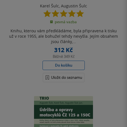
Karel Šulc
,
Augustin Šulc
5.0
z
pevná vazba
5
hvězdiček
Knihu, kterou vám předkládáme, byla připravena k tisku
už v roce 1955, ale bohužel tehdy nevyšla. Jejím obsahem
jsou články,...
312 Kč
Běžně
349 Kč
Do košíku
Uložit do seznamu