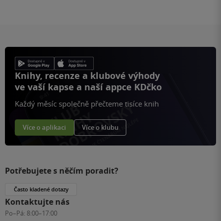
Knihy, recenze a klubové výhody
ve vaší kapse a naší appce KDčko
Každý měsíc společně přečteme tisíce knih
Více o aplikaci
Více o klubu
Potřebujete s něčím poradit?
Často kladené dotazy
Kontaktujte nás
Po–Pá:
8:00–17:00