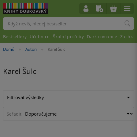
Vyhledávání
Bestsellery
Učebnice
Školní potřeby
Dark romance
Zachra
Nacházíte
Domů
Autoři
Karel Šulc
»
»
se
zde:
Karel Šulc
Filtrovat výsledky
Seřadit: