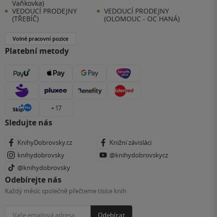
Vaňkovka)
VEDOUCÍ PRODEJNY
VEDOUCÍ PRODEJNY
(TŘEBÍČ)
(OLOMOUC - OC HANÁ)
Volné pracovní pozice
Platební metody
+ 17
Sledujte nás
KnihyDobrovsky.cz
Knižní závisláci
knihydobrovsky
@knihydobrovskycz
@knihydobrovsky
Odebírejte nás
Každý měsíc společně přečteme tisíce knih
Odebírat