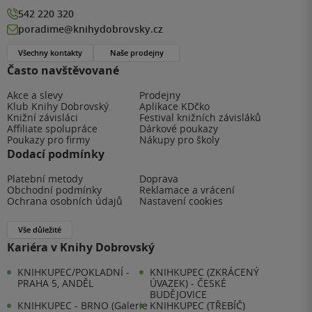
542 220 320
poradime@knihydobrovsky.cz
Všechny kontakty
Naše prodejny
Často navštěvované
Akce a slevy
Prodejny
Klub Knihy Dobrovský
Aplikace KDčko
Knižní závisláci
Festival knižních závisláků
Affiliate spolupráce
Dárkové poukazy
Poukazy pro firmy
Nákupy pro školy
Dodací podmínky
Platební metody
Doprava
Obchodní podmínky
Reklamace a vrácení
Ochrana osobních údajů
Nastavení cookies
Vše důležité
Kariéra v Knihy Dobrovský
KNIHKUPEC/POKLADNÍ -
KNIHKUPEC (ZKRÁCENÝ
PRAHA 5, ANDĚL
ÚVAZEK) - ČESKÉ
BUDĚJOVICE
KNIHKUPEC - BRNO (Galerie
KNIHKUPEC (TŘEBÍČ)