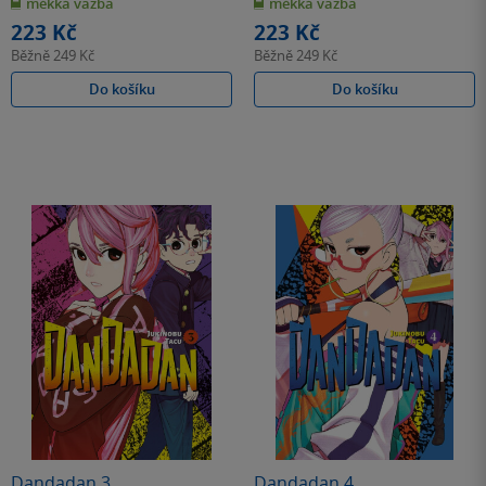
měkká vazba
měkká vazba
5
5
hvězdiček
hvězdiček
223 Kč
223 Kč
Běžně
249 Kč
Běžně
249 Kč
Do košíku
Do košíku
Dandadan 3
Dandadan 4