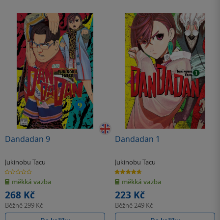
Dandadan 9
Dandadan 1
Jukinobu Tacu
Jukinobu Tacu
0.0
4.7
z
z
měkká vazba
měkká vazba
5
5
hvězdiček
hvězdiček
268 Kč
223 Kč
Běžně
299 Kč
Běžně
249 Kč