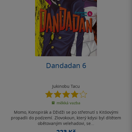
Dandadan 6
Jukinobu Tacu
4.0
z
měkká vazba
5
hvězdiček
Momo, Konspirák a Džidži se po střetnutí s Kitóovými
propadli do podzemí. Zlovokoun, který kdysi byl dítětem
obětovaným velehadovi, se...