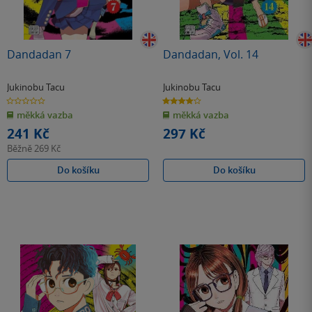
Dandadan 7
Dandadan, Vol. 14
Jukinobu Tacu
Jukinobu Tacu
0.0
4.0
z
z
měkká vazba
měkká vazba
5
5
hvězdiček
hvězdiček
241 Kč
297 Kč
Běžně
269 Kč
Do košíku
Do košíku