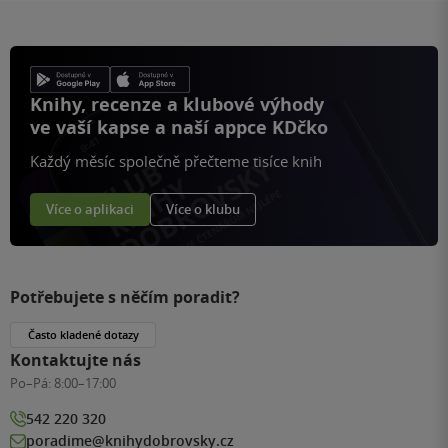
Knihy, recenze a klubové výhody
ve vaší kapse a naší appce KDčko
Každý měsíc společně přečteme tisíce knih
Více o aplikaci
Více o klubu
Potřebujete s něčím poradit?
Často kladené dotazy
Kontaktujte nás
Po–Pá:
8:00–17:00
542 220 320
poradime@knihydobrovsky.cz