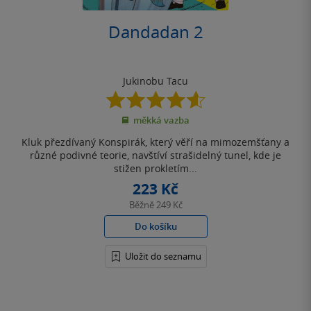
Dandadan 2
Jukinobu Tacu
4.6
z
měkká vazba
5
hvězdiček
Kluk přezdívaný Konspirák, který věří na mimozemšťany a
různé podivné teorie, navštíví strašidelný tunel, kde je
stižen prokletím...
223 Kč
Běžně
249 Kč
Do košíku
Uložit do seznamu