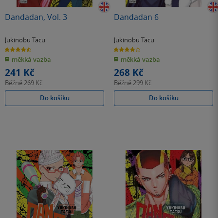
Dandadan, Vol. 3
Dandadan 6
Jukinobu Tacu
Jukinobu Tacu
4.5
4.0
z
z
měkká vazba
měkká vazba
5
5
hvězdiček
hvězdiček
241 Kč
268 Kč
Běžně
269 Kč
Běžně
299 Kč
Do košíku
Do košíku