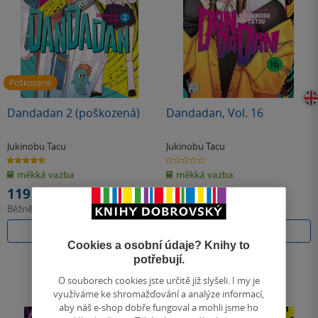
Poškozené
Dandadan 2 (poškozená)
Dandadan, Vol. 16
Jukinobu Tacu
Jukinobu Tacu
4.6
0.0
z
z
měkká vazba
měkká vazba
5
5
hvězdiček
hvězdiček
119 Kč
297 Kč
Běžně
249 Kč
Do košíku
Do košíku
Cookies a osobní údaje? Knihy to
potřebují.
O souborech cookies jste určitě již slyšeli. I my je
využíváme ke shromažďování a analýze informací,
aby náš e-shop dobře fungoval a mohli jsme ho