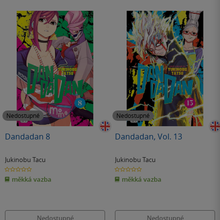
Nedostupné
Nedostupné
Dandadan 8
Dandadan, Vol. 13
Jukinobu Tacu
Jukinobu Tacu
0.0
0.0
z
z
měkká vazba
měkká vazba
5
5
hvězdiček
hvězdiček
Nedostupné
Nedostupné