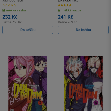
Jukinobu Tacu
Jukinobu Tacu
0.0
4.7
z
z
měkká vazba
měkká vazba
5
5
hvězdiček
hvězdiček
232 Kč
241 Kč
Běžně
259 Kč
Běžně
269 Kč
Do košíku
Do košíku