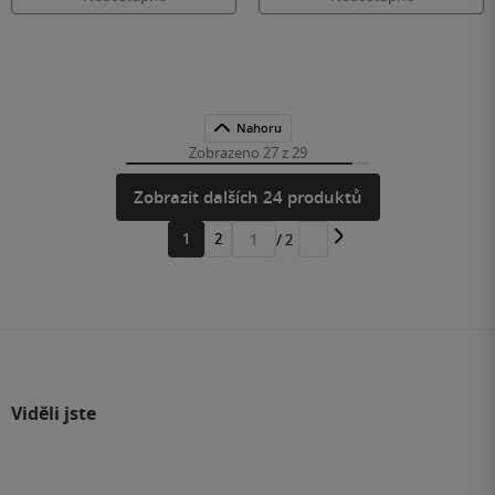
Nahoru
Zobrazeno 27 z 29
Zobrazit dalších 24 produktů
1
2
/ 2
Přejít
na
stránku
Viděli jste