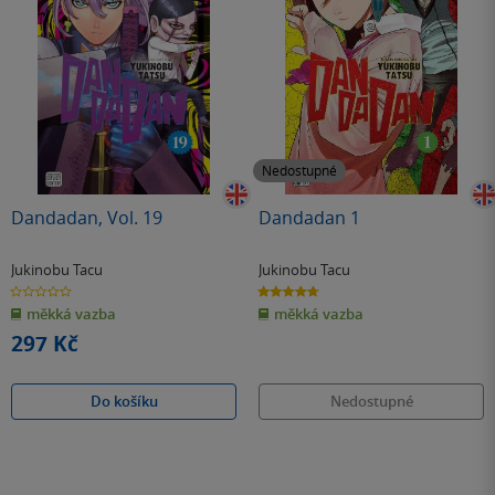
Nedostupné
Dandadan, Vol. 19
Dandadan 1
Jukinobu Tacu
Jukinobu Tacu
0.0
4.7
z
z
měkká vazba
měkká vazba
5
5
hvězdiček
hvězdiček
297 Kč
Do košíku
Nedostupné