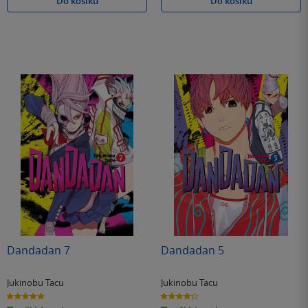
Do košíku
Do košíku
Dandadan 7
Dandadan 5
Jukinobu Tacu
Jukinobu Tacu
5.0
4.3
z
z