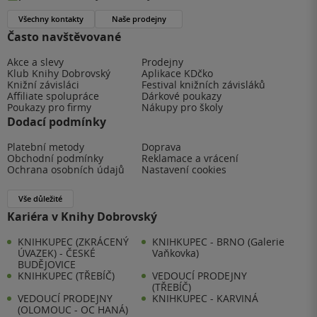
Všechny kontakty
Naše prodejny
Často navštěvované
Akce a slevy
Prodejny
Klub Knihy Dobrovský
Aplikace KDčko
Knižní závisláci
Festival knižních závisláků
Affiliate spolupráce
Dárkové poukazy
Poukazy pro firmy
Nákupy pro školy
Dodací podmínky
Platební metody
Doprava
Obchodní podmínky
Reklamace a vrácení
Ochrana osobních údajů
Nastavení cookies
Vše důležité
Kariéra v Knihy Dobrovský
KNIHKUPEC (ZKRÁCENÝ
KNIHKUPEC - BRNO (Galerie
ÚVAZEK) - ČESKÉ
Vaňkovka)
BUDĚJOVICE
KNIHKUPEC (TŘEBÍČ)
VEDOUCÍ PRODEJNY
(TŘEBÍČ)
VEDOUCÍ PRODEJNY
KNIHKUPEC - KARVINÁ
(OLOMOUC - OC HANÁ)