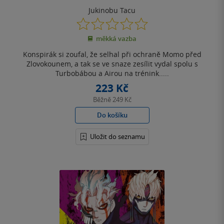
Jukinobu Tacu
0.0
z
měkká vazba
5
hvězdiček
Konspirák si zoufal, že selhal při ochraně Momo před
Zlovokounem, a tak se ve snaze zesílit vydal spolu s
Turbobábou a Airou na trénink.....
223 Kč
Běžně
249 Kč
Do košíku
Uložit do seznamu