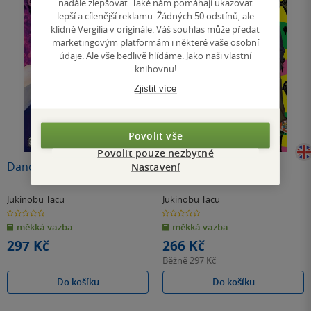
nadále zlepšovat. Také nám pomáhají ukazovat
lepší a cílenější reklamu. Žádných 50 odstínů, ale
klidně Vergilia v originále. Váš souhlas může předat
marketingovým platformám i některé vaše osobní
údaje. Ale vše bedlivě hlídáme. Jako naši vlastní
knihovnu!
Zjistit více
Povolit vše
Povolit pouze nezbytné
Dandadan, Vol. 15
Dandadan 10
Nastavení
Jukinobu Tacu
Jukinobu Tacu
0.0
0.0
z
z
měkká vazba
měkká vazba
5
5
hvězdiček
hvězdiček
297 Kč
266 Kč
Běžně
297 Kč
Do košíku
Do košíku