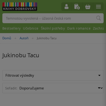
Vyhledávání
Bestsellery
Učebnice
Školní potřeby
Dark romance
Zachra
Nacházíte
Domů
Autoři
Jukinobu Tacu
»
»
se
zde:
Jukinobu Tacu
Filtrovat výsledky
Seřadit: