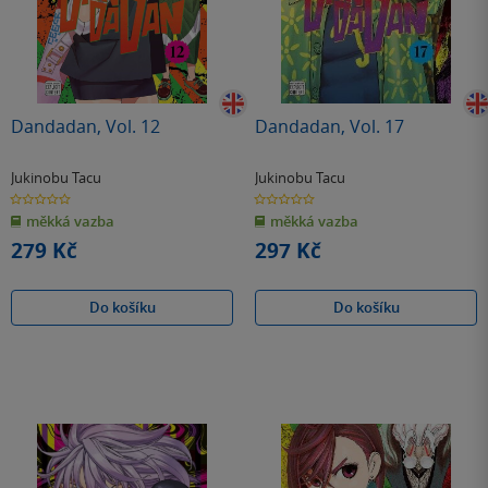
Dandadan, Vol. 12
Dandadan, Vol. 17
Jukinobu Tacu
Jukinobu Tacu
0.0
0.0
z
z
měkká vazba
měkká vazba
5
5
hvězdiček
hvězdiček
279 Kč
297 Kč
Do košíku
Do košíku