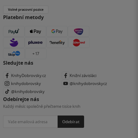
Volné pracovní pozice
Platební metody
+ 17
Sledujte nás
KnihyDobrovsky.cz
Knižní závisláci
knihydobrovsky
@knihydobrovskycz
@knihydobrovsky
Odebírejte nás
Každý měsíc společně přečteme tisíce knih
Odebírat