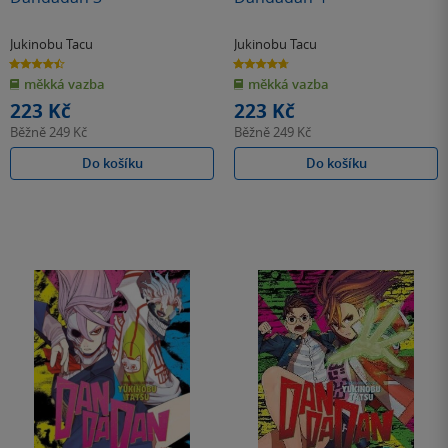
Jukinobu Tacu
Jukinobu Tacu
4.5
4.7
z
z
měkká vazba
měkká vazba
5
5
hvězdiček
hvězdiček
223 Kč
223 Kč
Běžně
249 Kč
Běžně
249 Kč
Do košíku
Do košíku