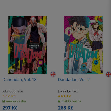
Dandadan, Vol. 18
Dandadan, Vol. 2
Jukinobu Tacu
Jukinobu Tacu
0.0
4.6
z
z
měkká vazba
měkká vazba
5
5
hvězdiček
hvězdiček
297 Kč
268 Kč