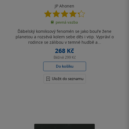
JP Ahonen
4.3
z
pevná vazba
5
hvězdiček
Ďábelský komiksový fenomén se jako bouře žene
planetou a rozsévá kolem sebe děs i vtip. Vypráví o
rodince se zálibou v temné hudbě a...
268 Kč
Běžně
299 Kč
Do košíku
Uložit do seznamu