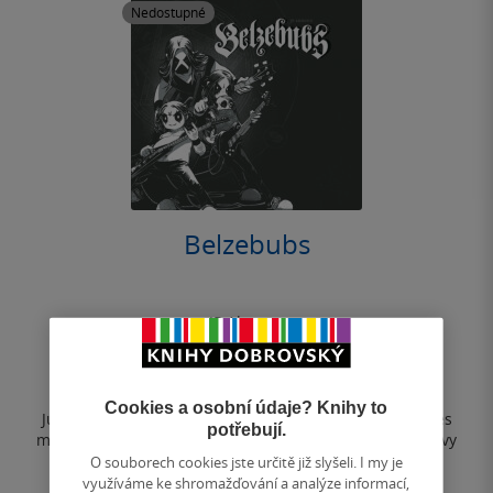
Nedostupné
Belzebubs
JP Ahonen
0.0
z
pevná vazba
5
hvězdiček
Cookies a osobní údaje? Knihy to
Juggling work and family can be... hell. Calvin & Hobbes
potřebují.
meets Call of Cthulhu as the sensationally popular heavy
metal webcomic...
O souborech cookies jste určitě již slyšeli. I my je
využíváme ke shromažďování a analýze informací,