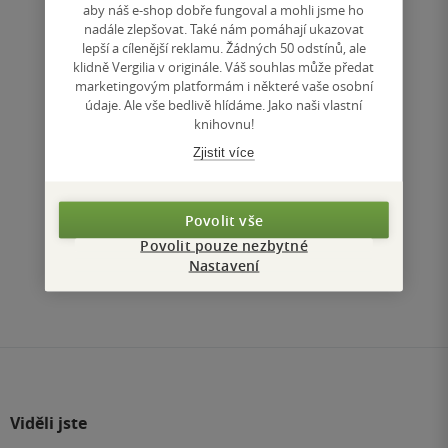
aby náš e-shop dobře fungoval a mohli jsme ho
nadále zlepšovat. Také nám pomáhají ukazovat
Nedostupné
lepší a cílenější reklamu. Žádných 50 odstínů, ale
klidně Vergilia v originále. Váš souhlas může předat
Uložit do seznamu
marketingovým platformám i některé vaše osobní
údaje. Ale vše bedlivě hlídáme. Jako naši vlastní
knihovnu!
Zjistit více
Nahoru
Povolit vše
Zobrazeno 3 z 3
Povolit pouze nezbytné
Nastavení
1
/ 1
Přejít
na
stránku
Viděli jste