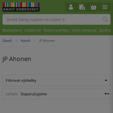
Vyhledávání
Bestsellery
Učebnice
Školní potřeby
Dark romance
Zachra
Nacházíte
Domů
Autoři
JP Ahonen
»
»
se
zde:
JP Ahonen
Filtrovat výsledky
Seřadit: