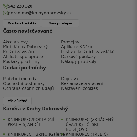
542 220 320
poradime@knihydobrovsky.cz
Všechny kontakty
Naše prodejny
Často navštěvované
Akce a slevy
Prodejny
Klub Knihy Dobrovský
Aplikace KDčko
Knižní závisláci
Festival knižních závisláků
Affiliate spolupráce
Dárkové poukazy
Poukazy pro firmy
Nákupy pro školy
Dodací podmínky
Platební metody
Doprava
Obchodní podmínky
Reklamace a vrácení
Ochrana osobních údajů
Nastavení cookies
Vše důležité
Kariéra v Knihy Dobrovský
KNIHKUPEC/POKLADNÍ -
KNIHKUPEC (ZKRÁCENÝ
PRAHA 5, ANDĚL
ÚVAZEK) - ČESKÉ
BUDĚJOVICE
KNIHKUPEC - BRNO (Galerie
KNIHKUPEC (TŘEBÍČ)