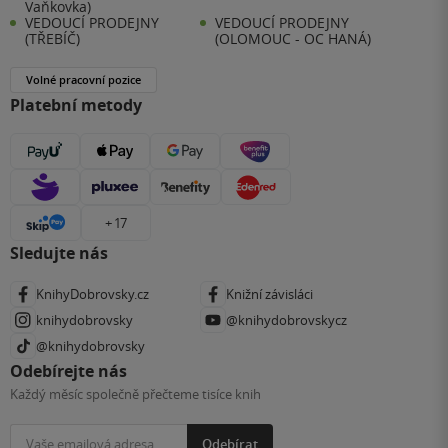
Vaňkovka)
VEDOUCÍ PRODEJNY
VEDOUCÍ PRODEJNY
(TŘEBÍČ)
(OLOMOUC - OC HANÁ)
Volné pracovní pozice
Platební metody
+ 17
Sledujte nás
KnihyDobrovsky.cz
Knižní závisláci
knihydobrovsky
@knihydobrovskycz
@knihydobrovsky
Odebírejte nás
Každý měsíc společně přečteme tisíce knih
Odebírat