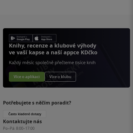
Knihy, recenze a klubové výhody
ve vaší kapse a naší appce KDčko
Každý měsíc společně přečteme tisíce knih
Více o aplikaci
Více o klubu
Potřebujete s něčím poradit?
Často kladené dotazy
Kontaktujte nás
Po–Pá:
8:00–17:00