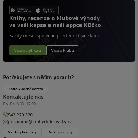
Knihy, recenze a klubové výhody
ve vaší kapse a naší appce KDčko
Každý měsíc společně přečteme tisíce knih
Více o aplikaci
Více o klubu
Potřebujete s něčím poradit?
Často kladené dotazy
Kontaktujte nás
Po–Pá:
8:00–17:00
542 220 320
poradime@knihydobrovsky.cz
Všechny kontakty
Naše prodejny