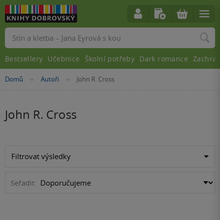
Vyhledávání
Bestsellery
Učebnice
Školní potřeby
Dark romance
Zachra
Nacházíte
Domů
Autoři
John R. Cross
»
»
se
zde:
John R. Cross
Filtrovat výsledky
Seřadit: