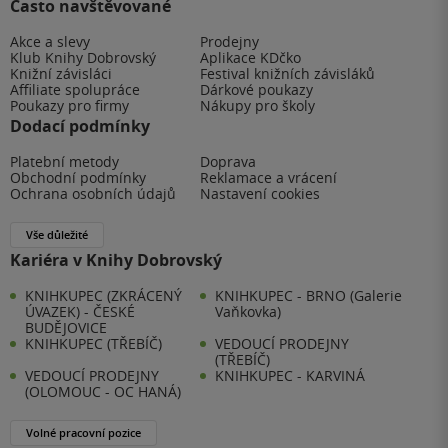
Často navštěvované
Akce a slevy
Prodejny
Klub Knihy Dobrovský
Aplikace KDčko
Knižní závisláci
Festival knižních závisláků
Affiliate spolupráce
Dárkové poukazy
Poukazy pro firmy
Nákupy pro školy
Dodací podmínky
Platební metody
Doprava
Obchodní podmínky
Reklamace a vrácení
Ochrana osobních údajů
Nastavení cookies
Vše důležité
Kariéra v Knihy Dobrovský
KNIHKUPEC (ZKRÁCENÝ
KNIHKUPEC - BRNO (Galerie
ÚVAZEK) - ČESKÉ
Vaňkovka)
BUDĚJOVICE
KNIHKUPEC (TŘEBÍČ)
VEDOUCÍ PRODEJNY
(TŘEBÍČ)
VEDOUCÍ PRODEJNY
KNIHKUPEC - KARVINÁ
(OLOMOUC - OC HANÁ)
Volné pracovní pozice