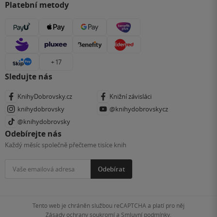
Platební metody
+ 17
Sledujte nás
KnihyDobrovsky.cz
Knižní závisláci
knihydobrovsky
@knihydobrovskycz
@knihydobrovsky
Odebírejte nás
Každý měsíc společně přečteme tisíce knih
Odebírat
Tento web je chráněn službou reCAPTCHA a platí pro něj
Zásady ochrany soukromí
a
Smluvní podmínky
.