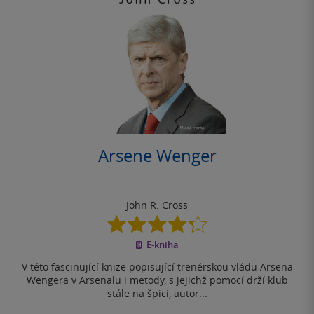
Arsene Wenger
John R. Cross
4.3
z
E-kniha
5
hvězdiček
V této fascinující knize popisující trenérskou vládu Arsena
Wengera v Arsenalu i metody, s jejichž pomocí drží klub
stále na špici, autor...