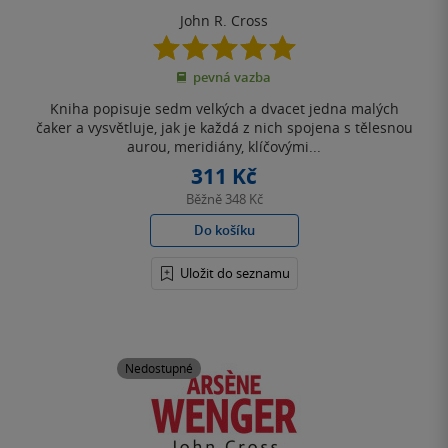
John R. Cross
5.0
z
pevná vazba
5
hvězdiček
Kniha popisuje sedm velkých a dvacet jedna malých
čaker a vysvětluje, jak je každá z nich spojena s tělesnou
aurou, meridiány, klíčovými...
311 Kč
Běžně
348 Kč
Do košíku
Uložit do seznamu
Nedostupné