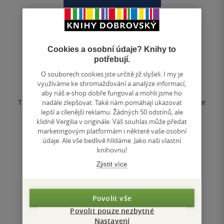
Physical Chemistry
Cookies a osobní údaje? Knihy to
R. Stephen Berry
& další
potřebují.
0.0
O souborech cookies jste určitě již slyšeli. I my je
z
využíváme ke shromažďování a analýze informací,
pevná vazba
5
aby náš e-shop dobře fungoval a mohli jsme ho
hvězdiček
The authors'' goal is the presentation of the three major
nadále zlepšovat. Také nám pomáhají ukazovat
areas of physical chemistry: molecular structure, the
lepší a cílenější reklamu. Žádných 50 odstínů, ale
equilibrium properties of...
klidně Vergilia v originále. Váš souhlas může předat
marketingovým platformám i některé vaše osobní
údaje. Ale vše bedlivě hlídáme. Jako naši vlastní
knihovnu!
Nedostupné
Zjistit více
Uložit do seznamu
Povolit vše
Povolit pouze nezbytné
Nastavení