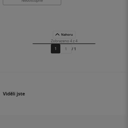
Nedostupné
Nahoru
Zobrazeno 4 z 4
1
/ 1
Přejít
na
stránku
Viděli jste