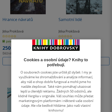
Hranice návratů
Samotní lidé
Jitka Prokšová
Jitka Prokšová
0.0
0.0
z
z
pevná vazba
pevná vazba
5
5
hvězdiček
hvězdiček
250 Kč
197 Kč
Běžně
279 Kč
Běžně
220 Kč
Cookies a osobní údaje? Knihy to
Do košíku
Do košíku
potřebují.
O souborech cookies jste určitě již slyšeli. I my je
využíváme ke shromažďování a analýze informací,
aby náš e-shop dobře fungoval a mohli jsme ho
nadále zlepšovat. Také nám pomáhají ukazovat
lepší a cílenější reklamu. Žádných 50 odstínů, ale
klidně Vergilia v originále. Váš souhlas může předat
marketingovým platformám i některé vaše osobní
údaje. Ale vše bedlivě hlídáme. Jako naši vlastní
knihovnu!