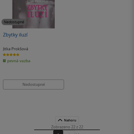
Nedostupné
Zbytky iluzí
Jitka Prokšová
5.0
z
pevná vazba
5
hvězdiček
Nedostupné
Nahoru
Zobrazeno 22 z 22