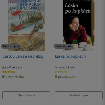
Nedostupné
Nedostupné
Cestou ven se neohlížej
Láska po kapkách
Jitka Prokšová
Jitka Prokšová
5.0
0.0
z
z
pevná vazba
pevná vazba
5
5
hvězdiček
hvězdiček
Nedostupné
Nedostupné