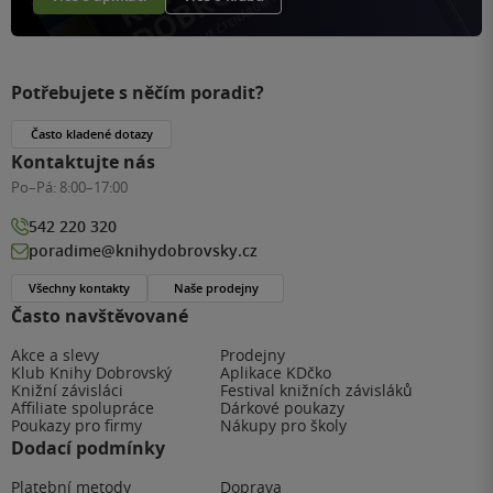
Potřebujete s něčím poradit?
Často kladené dotazy
Kontaktujte nás
Po–Pá:
8:00–17:00
542 220 320
poradime@knihydobrovsky.cz
Všechny kontakty
Naše prodejny
Často navštěvované
Akce a slevy
Prodejny
Klub Knihy Dobrovský
Aplikace KDčko
Knižní závisláci
Festival knižních závisláků
Affiliate spolupráce
Dárkové poukazy
Poukazy pro firmy
Nákupy pro školy
Dodací podmínky
Platební metody
Doprava