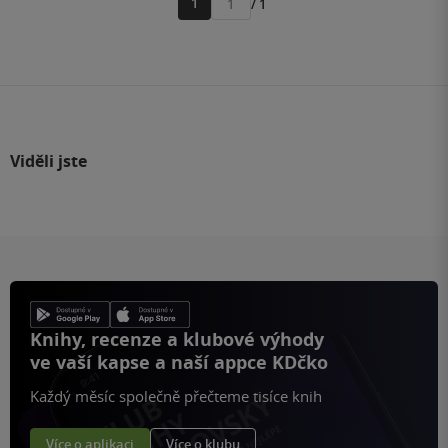
1
/ 1
Přejít
na
stránku
Viděli jste
Knihy, recenze a klubové výhody
ve vaší kapse a naší appce KDčko
Každý měsíc společně přečteme tisíce knih
Více o aplikaci
Více o klubu