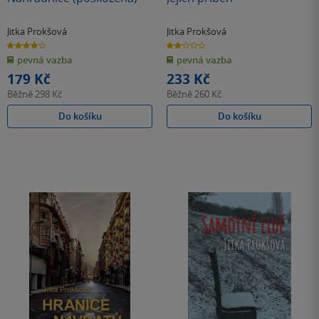
Jitka Prokšová
Jitka Prokšová
4.0
2.0
z
z
pevná vazba
pevná vazba
5
5
hvězdiček
hvězdiček
179 Kč
233 Kč
Běžně
298 Kč
Běžně
260 Kč
Do košíku
Do košíku