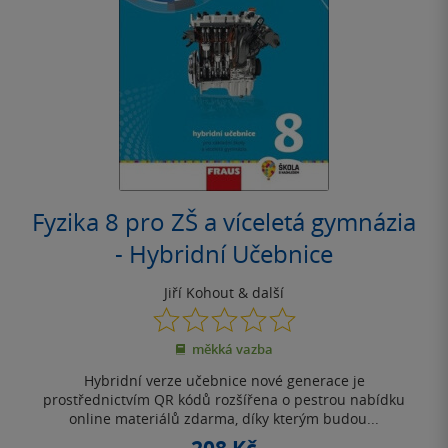
Fyzika 8 pro ZŠ a víceletá gymnázia
- Hybridní Učebnice
Jiří Kohout
& další
0.0
z
měkká vazba
5
hvězdiček
Hybridní verze učebnice nové generace je
prostřednictvím QR kódů rozšířena o pestrou nabídku
online materiálů zdarma, díky kterým budou...