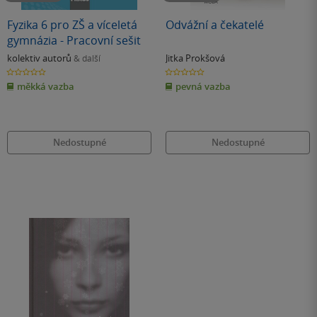
Fyzika 6 pro ZŠ a víceletá
Odvážní a čekatelé
gymnázia - Pracovní sešit
kolektiv autorů
Jitka Prokšová
& další
0.0
0.0
z
z
měkká vazba
pevná vazba
5
5
hvězdiček
hvězdiček
Nedostupné
Nedostupné