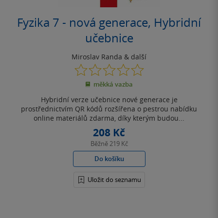
Fyzika 7 - nová generace, Hybridní
učebnice
Miroslav Randa
& další
0.0
z
měkká vazba
5
hvězdiček
Hybridní verze učebnice nové generace je
prostřednictvím QR kódů rozšířena o pestrou nabídku
online materiálů zdarma, díky kterým budou...
208 Kč
Běžně
219 Kč
Do košíku
Uložit do seznamu