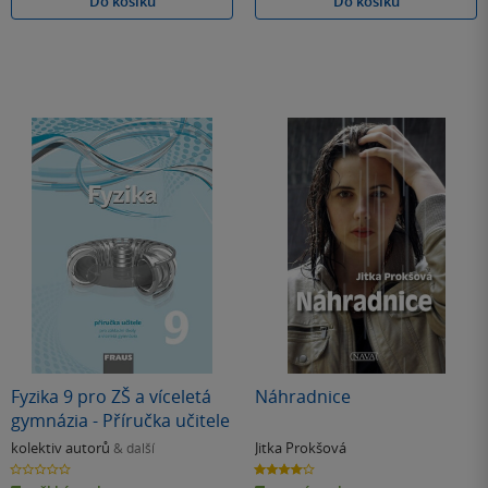
Do košíku
Do košíku
Fyzika 9 pro ZŠ a víceletá
Náhradnice
gymnázia - Příručka učitele
kolektiv autorů
Jitka Prokšová
& další
0.0
4.0
z
z