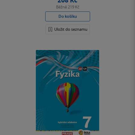
208 Kč
Běžně
219 Kč
Do košíku
Uložit do seznamu