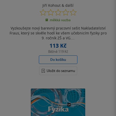
Jiří Kohout
& další
0.0
z
měkká vazba
5
hvězdiček
Vyzkoušejte nový barevný pracovní sešit Nakladatelství
Fraus, který se skvěle hodí ke všem učebnicím fyziky pro
9. ročník ZŠ a VG....
113 Kč
Běžně
119 Kč
Do košíku
Uložit do seznamu