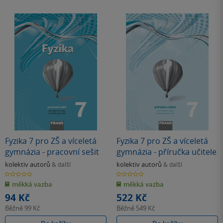
Fyzika 7 pro ZŠ a víceletá
Fyzika 7 pro ZŠ a víceletá
gymnázia - pracovní sešit
gymnázia - příručka učitele
kolektiv autorů
kolektiv autorů
& další
& další
0.0
0.0
z
z
měkká vazba
měkká vazba
5
5
hvězdiček
hvězdiček
94 Kč
522 Kč
Běžně
99 Kč
Běžně
549 Kč