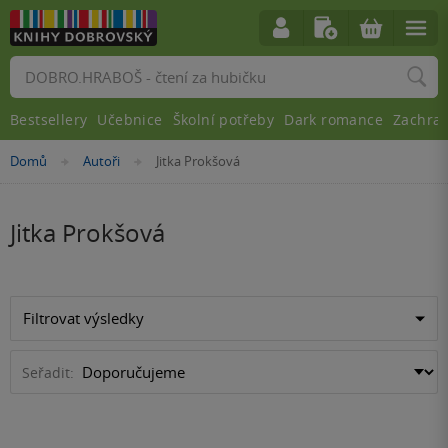
Vyhledávání
Bestsellery
Učebnice
Školní potřeby
Dark romance
Zachra
Nacházíte
Domů
Autoři
Jitka Prokšová
»
»
se
zde:
Jitka Prokšová
Filtrovat výsledky
Seřadit: