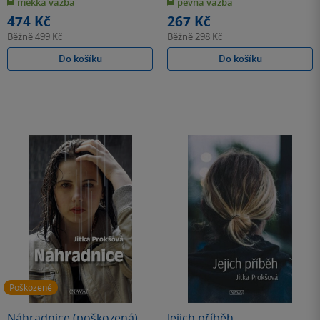
měkká vazba
pevná vazba
5
5
hvězdiček
hvězdiček
474 Kč
267 Kč
Běžně
499 Kč
Běžně
298 Kč
Do košíku
Do košíku
Poškozené
Náhradnice (poškozená)
Jejich příběh