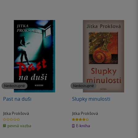
Nedostupné
Nedostupné
Past na duši
Slupky minulosti
Jitka Prokšová
Jitka Prokšová
0.0
4.3
z
z
pevná vazba
E-kniha
5
5
hvězdiček
hvězdiček