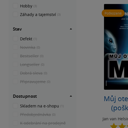
Hobby
(3)
Poškozené
Záhady a tajemství
(3)
Stav
Defekt
(1)
Novinka
(0)
Bestseller
(0)
Longseller
(0)
Dobrá sleva
(0)
Připravujeme
(0)
Dostupnost
Můj ote
(poš
Skladem na e-shopu
(1)
Předobjednávka
(0)
Jan van Hels
K odebrání na prodejně