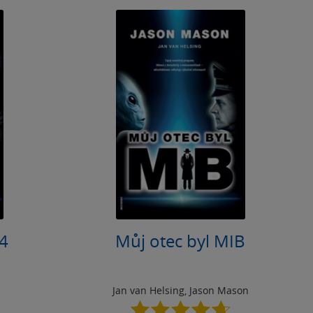
 4
Můj otec byl MIB
Jan van Helsing
,
Jason Mason
4.7