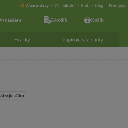
Akce a slevy
Vše důležité
Klub
Blog
Prodejny
E-košík
Košík
Přihlášení
Hračky
Papírnictví a dárky
Od nejdražších