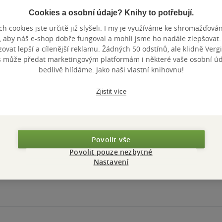
Cookies a osobní údaje? Knihy to potřebují.
h cookies jste určitě již slyšeli. I my je využíváme ke shromažďován
, aby náš e-shop dobře fungoval a mohli jsme ho nadále zlepšovat
vat lepší a cílenější reklamu. Žádných 50 odstínů, ale klidně Vergil
s může předat marketingovým platformám i některé vaše osobní úda
bedlivě hlídáme. Jako naši vlastní knihovnu!
Zjistit více
Povolit vše
Povolit pouze nezbytné
Nastavení