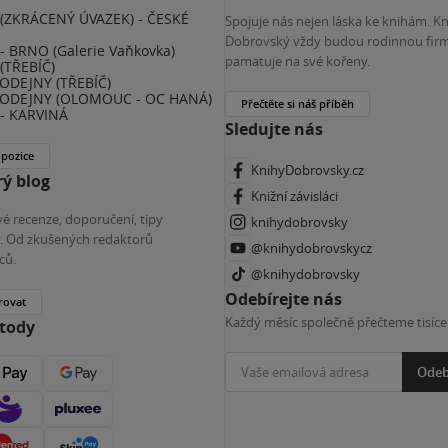
(ZKRÁCENÝ ÚVAZEK) - ČESKÉ
Spojuje nás nejen láska ke knihám. K
E
Dobrovský vždy budou rodinnou firm
 BRNO (Galerie Vaňkovka)
pamatuje na své kořeny.
(TŘEBÍČ)
ODEJNY (TŘEBÍČ)
ODEJNY (OLOMOUC - OC HANÁ)
Přečtěte si náš příběh
- KARVINÁ
Sledujte nás
 pozice
KnihyDobrovsky.cz
ý blog
Knižní závisláci
é recenze, doporučení, tipy
knihydobrovsky
ky. Od zkušených redaktorů
@knihydobrovskycz
ců.
@knihydobrovsky
Odebírejte nás
rovat
Každý měsíc společně přečteme tisíce
etody
Odeb