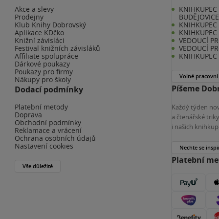
Akce a slevy
KNIHKUPEC 
Prodejny
BUDĚJOVIC
Klub Knihy Dobrovský
KNIHKUPEC -
Aplikace KDčko
KNIHKUPEC 
Knižní závisláci
VEDOUCÍ PR
Festival knižních závisláků
VEDOUCÍ PR
Affiliate spolupráce
KNIHKUPEC 
Dárkové poukazy
Poukazy pro firmy
Volné pracovní
Nákupy pro školy
Píšeme Dobr
Dodací podmínky
Platební metody
Každý týden nov
Doprava
a čtenářské tri
Obchodní podmínky
i našich knihkup
Reklamace a vrácení
Ochrana osobních údajů
Nastavení cookies
Nechte se inspi
Platební m
Vše důležité