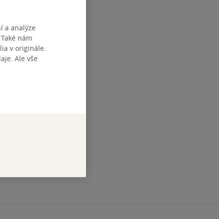
í a analýze
. Také nám
ia v originále.
je. Ale vše