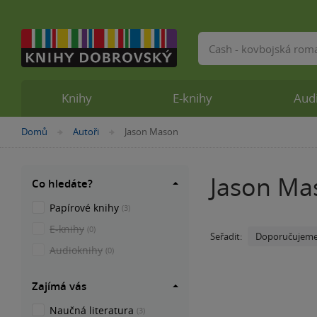
Vyhledávání
Knihy
E-knihy
Aud
Nacházíte
Domů
Autoři
Jason Mason
»
»
se
zde:
Jason Ma
Co hledáte?
Papírové knihy
(3)
E-knihy
(0)
Doporučujem
Seřadit:
Audioknihy
(0)
Zajímá vás
Naučná literatura
(3)