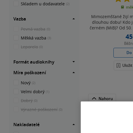
Skladem u dodavatele
(2)
měk
Mimozemšťané žijí me
Vazba
dlouhou dobu! Kdo j
černém (MiB)? Od 50. l
Pevná vazba
(0)
45
Měkká vazba
(3)
Běž
Leporelo
(0)
Do 
Formát audioknihy
Uloži
Míra poškození
Nový
(2)
Velmi dobrý
(1)
Nahoru
Dobrý
(0)
Výrazné poškození
(0)
Nakladatelé