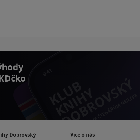
výhody
 KDčko
nihy Dobrovský
Více o nás