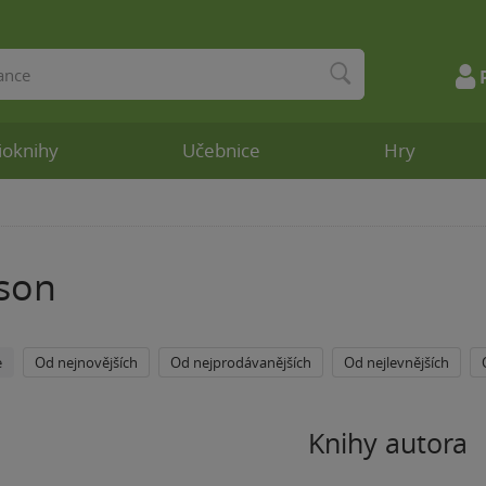
ioknihy
Učebnice
Hry
son
e
Od nejnovějších
Od nejprodávanějších
Od nejlevnějších
Knihy autora