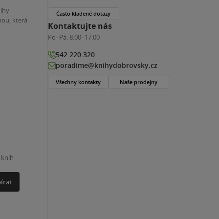
nihy
Často kladené dotazy
ou, která
Kontaktujte nás
Po–Pá:
8:00–17:00
542 220 320
poradime@knihydobrovsky.cz
Všechny kontakty
Naše prodejny
 knih
írat