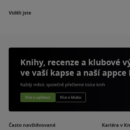
Viděli jste
Knihy, recenze a klubové 
ve vaší kapse a naší appce
Každý měsíc společně přečteme tisíce knih
Více o aplikaci
Více o klubu
Často navštěvované
Kariéra v K