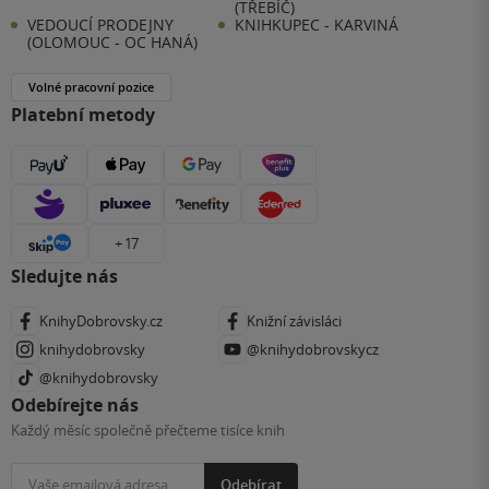
(TŘEBÍČ)
VEDOUCÍ PRODEJNY
KNIHKUPEC - KARVINÁ
(OLOMOUC - OC HANÁ)
Volné pracovní pozice
Platební metody
+ 17
Sledujte nás
KnihyDobrovsky.cz
Knižní závisláci
knihydobrovsky
@knihydobrovskycz
@knihydobrovsky
Odebírejte nás
Každý měsíc společně přečteme tisíce knih
Odebírat