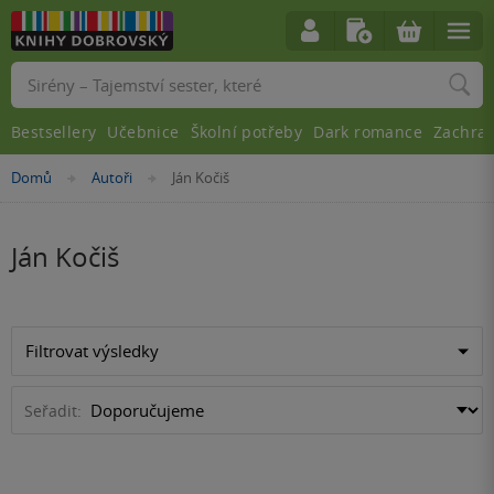
Vyhledávání
Bestsellery
Učebnice
Školní potřeby
Dark romance
Zachra
Nacházíte
Domů
Autoři
Ján Kočiš
»
»
se
zde:
Ján Kočiš
Filtrovat výsledky
Seřadit: