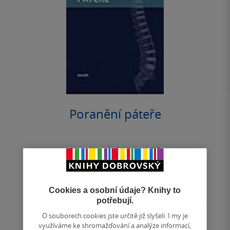
Poranění páteře
Peter Wendsche
,
Ján Kočiš
0.0
z
měkká vazba
5
hvězdiček
Cookies a osobní údaje? Knihy to
Monografie přináší soudobý, komplexní pohled na
potřebují.
diagnostiku a léčbu poranění páteře a míchy. V oboru
páteřní chirurgie, kde je nedostatek...
O souborech cookies jste určitě již slyšeli. I my je
využíváme ke shromažďování a analýze informací,