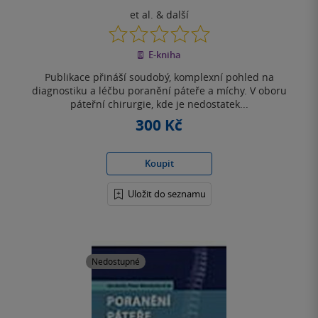
et al.
& další
0.0
z
E-kniha
5
hvězdiček
Publikace přináší soudobý, komplexní pohled na
diagnostiku a léčbu poranění páteře a míchy. V oboru
páteřní chirurgie, kde je nedostatek...
300 Kč
Koupit
Uložit do seznamu
Nedostupné