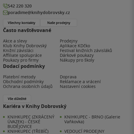
542 220 320
poradime@knihydobrovsky.cz
Všechny kontakty
Naše prodejny
Často navštěvované
Akce a slevy
Prodejny
Klub Knihy Dobrovský
Aplikace KDčko
Knižní závisláci
Festival knižních závisláků
Affiliate spolupráce
Dárkové poukazy
Poukazy pro firmy
Nákupy pro školy
Dodací podmínky
Platební metody
Doprava
Obchodní podmínky
Reklamace a vrácení
Ochrana osobních údajů
Nastavení cookies
Vše důležité
Kariéra v Knihy Dobrovský
KNIHKUPEC (ZKRÁCENÝ
KNIHKUPEC - BRNO (Galerie
ÚVAZEK) - ČESKÉ
Vaňkovka)
BUDĚJOVICE
KNIHKUPEC (TŘEBÍČ)
VEDOUCÍ PRODEJNY