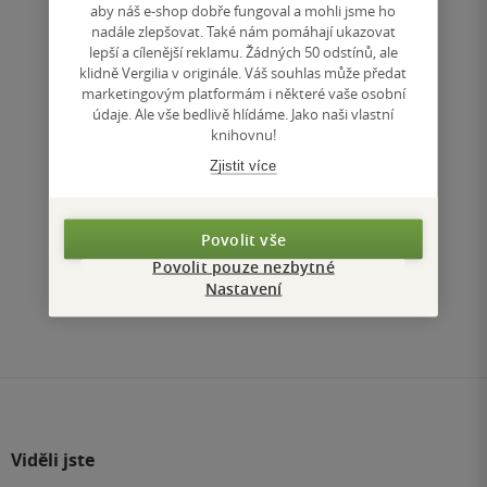
aby náš e-shop dobře fungoval a mohli jsme ho
nadále zlepšovat. Také nám pomáhají ukazovat
Nedostupné
lepší a cílenější reklamu. Žádných 50 odstínů, ale
klidně Vergilia v originále. Váš souhlas může předat
Uložit do seznamu
marketingovým platformám i některé vaše osobní
údaje. Ale vše bedlivě hlídáme. Jako naši vlastní
knihovnu!
Zjistit více
Nahoru
Povolit vše
Zobrazeno 3 z 3
Povolit pouze nezbytné
Nastavení
1
/ 1
Přejít
na
stránku
Viděli jste