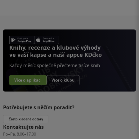
Knihy, recenze a klubové výhody
ve vaší kapse a naší appce KDčko
Každý měsíc společně přečteme tisíce knih
Více o aplikaci
Více o klubu
Potřebujete s něčím poradit?
Často kladené dotazy
Kontaktujte nás
Po–Pá:
8:00–17:00