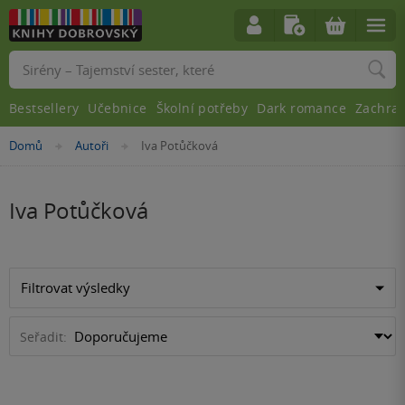
Vyhledávání
Bestsellery
Učebnice
Školní potřeby
Dark romance
Zachra
Nacházíte
Domů
Autoři
Iva Potůčková
»
»
se
zde:
Iva Potůčková
Filtrovat výsledky
Seřadit: