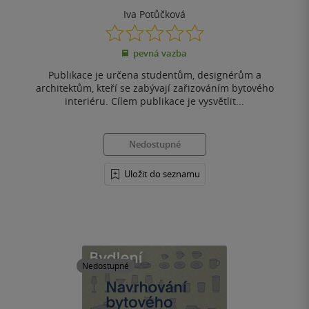
Iva Potůčková
0.0
z
pevná vazba
5
hvězdiček
Publikace je určena studentům, designérům a
architektům, kteří se zabývají zařizováním bytového
interiéru. Cílem publikace je vysvětlit...
Nedostupné
Uložit do seznamu
Nedostupné