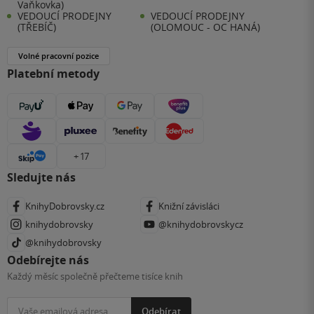
Vaňkovka)
VEDOUCÍ PRODEJNY
VEDOUCÍ PRODEJNY
(TŘEBÍČ)
(OLOMOUC - OC HANÁ)
Volné pracovní pozice
Platební metody
+ 17
Sledujte nás
KnihyDobrovsky.cz
Knižní závisláci
knihydobrovsky
@knihydobrovskycz
@knihydobrovsky
Odebírejte nás
Každý měsíc společně přečteme tisíce knih
Odebírat