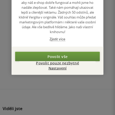
aby náš e-shop dobře fungoval a mohli jsme ho
nadále zlepšovat. Také nám pomáhají ukazovat
Nedostupné
lepší a cílenější reklamu. Žádných 50 odstínů, ale
klidně Vergilia v originále. Váš souhlas může předat
Uložit do seznamu
marketingovým platformám i některé vaše osobní
údaje. Ale vše bedlivě hlídáme. Jako naši vlastní
knihovnu!
Zjistit více
Nahoru
Povolit vše
Zobrazeno 3 z 3
Povolit pouze nezbytné
Nastavení
1
/ 1
Přejít
na
stránku
Viděli jste