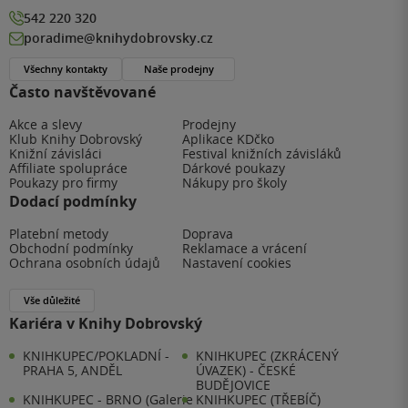
542 220 320
poradime@knihydobrovsky.cz
Všechny kontakty
Naše prodejny
Často navštěvované
Akce a slevy
Prodejny
Klub Knihy Dobrovský
Aplikace KDčko
Knižní závisláci
Festival knižních závisláků
Affiliate spolupráce
Dárkové poukazy
Poukazy pro firmy
Nákupy pro školy
Dodací podmínky
Platební metody
Doprava
Obchodní podmínky
Reklamace a vrácení
Ochrana osobních údajů
Nastavení cookies
Vše důležité
Kariéra v Knihy Dobrovský
KNIHKUPEC/POKLADNÍ -
KNIHKUPEC (ZKRÁCENÝ
PRAHA 5, ANDĚL
ÚVAZEK) - ČESKÉ
BUDĚJOVICE
KNIHKUPEC - BRNO (Galerie
KNIHKUPEC (TŘEBÍČ)