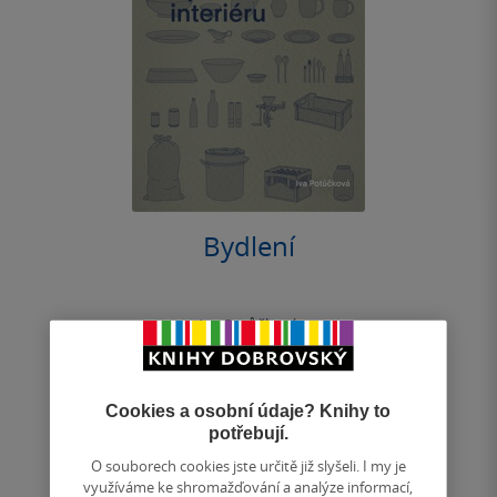
Bydlení
Iva Potůčková
0.0
z
měkká vazba
5
hvězdiček
Cookies a osobní údaje? Knihy to
Publikace je určena studentům, designérům a
potřebují.
architektům, kteří se zabývají zařizováním bytového
interiéru. Cílem publikace je vysvětlit...
O souborech cookies jste určitě již slyšeli. I my je
využíváme ke shromažďování a analýze informací,