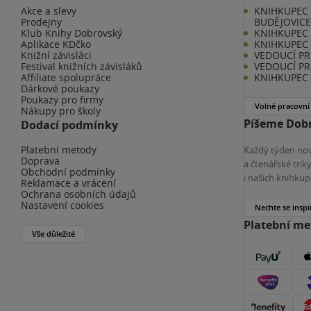
Akce a slevy
KNIHKUPEC 
Prodejny
BUDĚJOVIC
Klub Knihy Dobrovský
KNIHKUPEC -
Aplikace KDčko
KNIHKUPEC 
Knižní závisláci
VEDOUCÍ PR
Festival knižních závisláků
VEDOUCÍ PR
Affiliate spolupráce
KNIHKUPEC 
Dárkové poukazy
Poukazy pro firmy
Volné pracovní
Nákupy pro školy
Píšeme Dobr
Dodací podmínky
Platební metody
Každý týden nov
Doprava
a čtenářské tri
Obchodní podmínky
i našich knihkup
Reklamace a vrácení
Ochrana osobních údajů
Nastavení cookies
Nechte se inspi
Platební m
Vše důležité