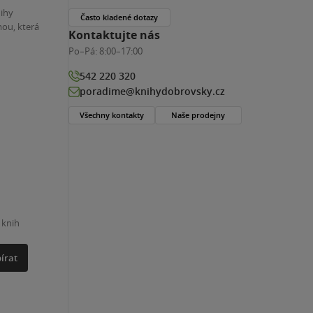
nihy
Často kladené dotazy
ou, která
Kontaktujte nás
Po–Pá:
8:00–17:00
542 220 320
poradime@knihydobrovsky.cz
Všechny kontakty
Naše prodejny
 knih
írat