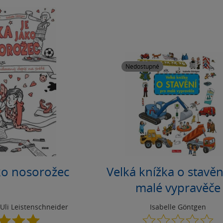
Nedostupné
ako nosorožec
Velká knížka o stavěn
malé vypravěče
Uli Leistenschneider
Isabelle Göntgen
5.0
0.0