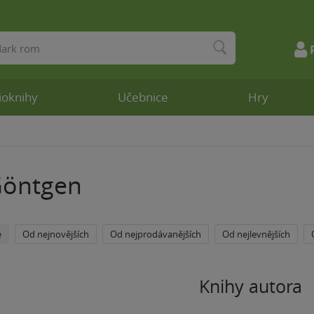
ioknihy
Učebnice
Hry
Göntgen
e
Od nejnovějších
Od nejprodávanějších
Od nejlevnějších
Knihy autora