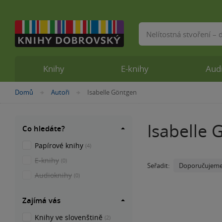
Vyhledávání
Knihy
E-knihy
Aud
Nacházíte
Domů
Autoři
Isabelle Göntgen
»
»
se
zde:
Isabelle 
Co hledáte?
Papírové knihy
(4)
E-knihy
(0)
Doporučujem
Seřadit:
Audioknihy
(0)
Zajímá vás
Knihy ve slovenštině
(2)