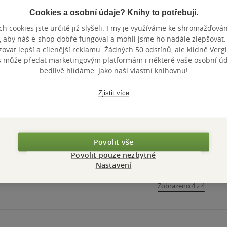
Cookies a osobní údaje? Knihy to potřebují.
h cookies jste určitě již slyšeli. I my je využíváme ke shromažďován
, aby náš e-shop dobře fungoval a mohli jsme ho nadále zlepšovat
vat lepší a cílenější reklamu. Žádných 50 odstínů, ale klidně Vergil
s může předat marketingovým platformám i některé vaše osobní úda
bedlivě hlídáme. Jako naši vlastní knihovnu!
Zjistit více
Povolit vše
Povolit pouze nezbytné
Nastavení
Zobrazeno 4 z 4