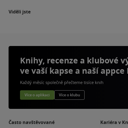
Viděli jste
Knihy, recenze a klubové 
ve vaší kapse a naší appce
Každý měsíc společně přečteme tisíce knih
Více o aplikaci
Více o klubu
Často navštěvované
Kariéra v K