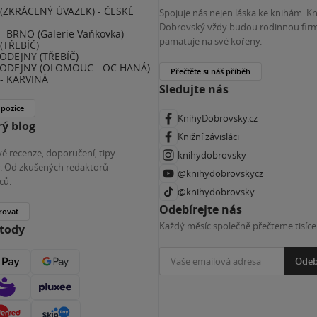
(ZKRÁCENÝ ÚVAZEK) - ČESKÉ
Spojuje nás nejen láska ke knihám. K
E
Dobrovský vždy budou rodinnou firm
 BRNO (Galerie Vaňkovka)
pamatuje na své kořeny.
(TŘEBÍČ)
ODEJNY (TŘEBÍČ)
ODEJNY (OLOMOUC - OC HANÁ)
Přečtěte si náš příběh
- KARVINÁ
Sledujte nás
 pozice
KnihyDobrovsky.cz
ý blog
Knižní závisláci
é recenze, doporučení, tipy
knihydobrovsky
ky. Od zkušených redaktorů
@knihydobrovskycz
ců.
@knihydobrovsky
Odebírejte nás
rovat
Každý měsíc společně přečteme tisíce
etody
Odeb