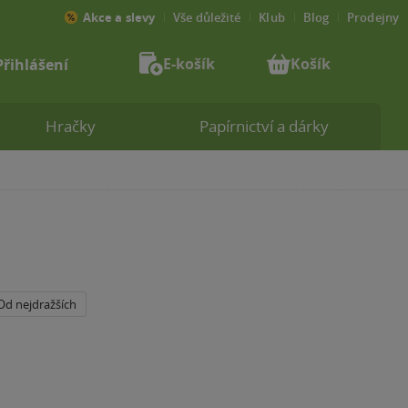
Akce a slevy
Vše důležité
Klub
Blog
Prodejny
E-košík
Košík
Přihlášení
Hračky
Papírnictví a dárky
Od nejdražších