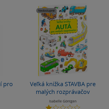
Nedostupné
í pro
Veľká knižka STAVBA pre
malých rozprávačov
Isabelle Göntgen
1.0