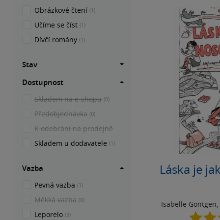
Obrázkové čtení
(1)
Učíme se číst
(1)
Dívčí romány
(1)
Stav
Dostupnost
Skladem na e-shopu
(0)
Předobjednávka
(0)
K odebrání na prodejně
Skladem u dodavatele
(1)
Láska je j
Vazba
Pevná vazba
(1)
Měkká vazba
(0)
Isabelle Göntgen
,
Leporelo
(3)