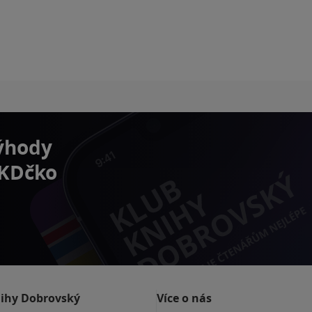
výhody
 KDčko
nihy Dobrovský
Více o nás