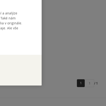
í a analýze
. Také nám
ia v originále.
je. Ale vše
1
/ 1
Přejít
na
stránku