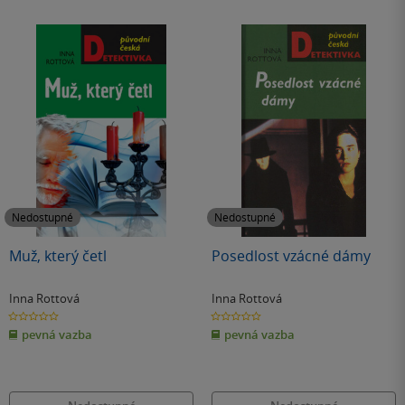
Nedostupné
Nedostupné
Muž, který četl
Posedlost vzácné dámy
Inna Rottová
Inna Rottová
0.0
0.0
z
z
pevná vazba
pevná vazba
5
5
hvězdiček
hvězdiček