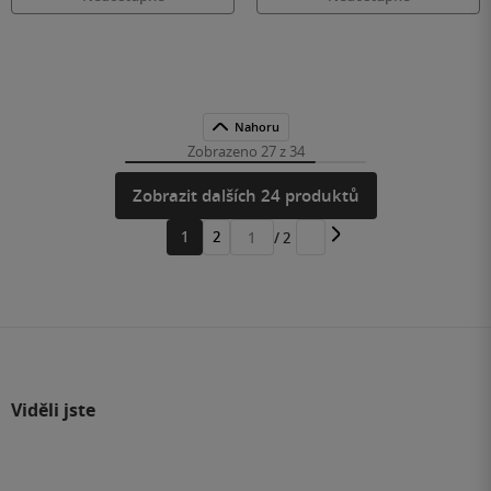
Nahoru
Zobrazeno 27 z 34
Zobrazit dalších 24 produktů
1
2
/ 2
Přejít
na
stránku
Viděli jste