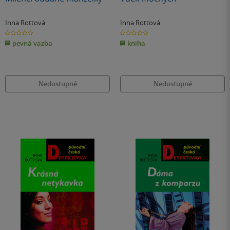
Inna Rottová
Inna Rottová
0.0
0.0
z
z
pevná vazba
kniha
5
5
hvězdiček
hvězdiček
Nedostupné
Nedostupné