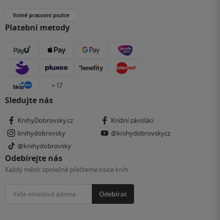
Volné pracovní pozice
Platební metody
+ 17
Sledujte nás
KnihyDobrovsky.cz
Knižní závisláci
knihydobrovsky
@knihydobrovskycz
@knihydobrovsky
Odebírejte nás
Každý měsíc společně přečteme tisíce knih
Odebírat