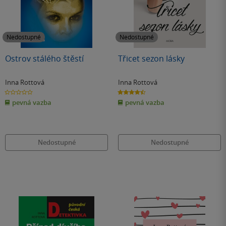
Nedostupné
Nedostupné
Ostrov stálého štěstí
Třicet sezon lásky
Inna Rottová
Inna Rottová
0.0
4.5
z
z
pevná vazba
pevná vazba
5
5
hvězdiček
hvězdiček
Nedostupné
Nedostupné