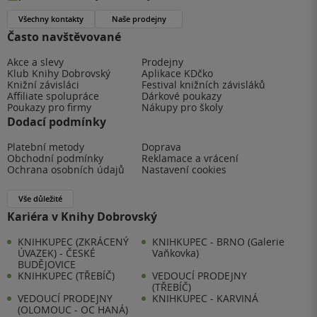
Všechny kontakty
Naše prodejny
Často navštěvované
Akce a slevy
Prodejny
Klub Knihy Dobrovský
Aplikace KDčko
Knižní závisláci
Festival knižních závisláků
Affiliate spolupráce
Dárkové poukazy
Poukazy pro firmy
Nákupy pro školy
Dodací podmínky
Platební metody
Doprava
Obchodní podmínky
Reklamace a vrácení
Ochrana osobních údajů
Nastavení cookies
Vše důležité
Kariéra v Knihy Dobrovský
KNIHKUPEC (ZKRÁCENÝ
KNIHKUPEC - BRNO (Galerie
ÚVAZEK) - ČESKÉ
Vaňkovka)
BUDĚJOVICE
KNIHKUPEC (TŘEBÍČ)
VEDOUCÍ PRODEJNY
(TŘEBÍČ)
VEDOUCÍ PRODEJNY
KNIHKUPEC - KARVINÁ
(OLOMOUC - OC HANÁ)