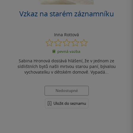
Vzkaz na starém záznamníku
Inna Rottová
0.0
z
pevná vazba
5
hvězdiček
Sabina Hronová dostává hlášení, že v jednom ze
sídlištních bytů našli mrtvou starou paní, bývalou
vychovatelku v dětském domově. Vypadá...
Nedostupné
Uložit do seznamu