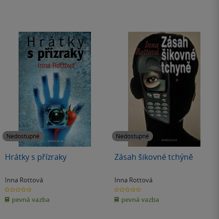
Nedostupné
Nedostupné
Hrátky s přízraky
Zásah šikovné tchýně
Inna Rottová
Inna Rottová
0.0
0.0
z
z
pevná vazba
pevná vazba
5
5
hvězdiček
hvězdiček