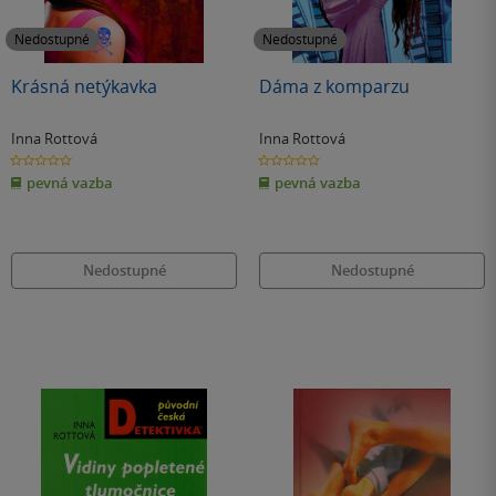
Nedostupné
Nedostupné
Krásná netýkavka
Dáma z komparzu
Inna Rottová
Inna Rottová
0.0
0.0
z
z
pevná vazba
pevná vazba
5
5
hvězdiček
hvězdiček
Nedostupné
Nedostupné