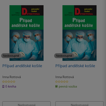
Nedostupné
Nedostupné
Případ andělské košile
Případ andělské košile
Inna Rottová
Inna Rottová
0.0
0.0
z
z
E-kniha
pevná vazba
5
5
hvězdiček
hvězdiček
Nedostupné
Nedostupné