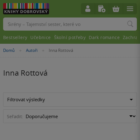
Vyhledávání
Bestsellery
Učebnice
Školní potřeby
Dark romance
Zachra
Nacházíte
Domů
Autoři
Inna Rottová
»
»
se
zde:
Inna Rottová
Filtrovat výsledky
Seřadit: