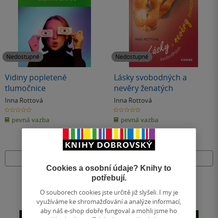
Nedostupné
Nedostupné
Vidiny popletené
Lásky svobodných a
tlumočnice
nevěry ženatých
Inna Rottová
Inna Rottová
0.0
0.0
z
z
pevná vazba
pevná vazba
5
5
hvězdiček
hvězdiček
Nedostupné
Nedostupné
Cookies a osobní údaje? Knihy to
potřebují.
O souborech cookies jste určitě již slyšeli. I my je
využíváme ke shromažďování a analýze informací,
aby náš e-shop dobře fungoval a mohli jsme ho