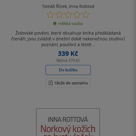
Tomáš Řízek
,
Inna Rottová
0.0
z
měkká vazba
5
hvězdiček
Židovské pověsti, které obsahuje kniha předkládaná
čtenáři, jsou zvláště v dnešní době nekonečnou studnicí
poznání, poučení a letité...
339 Kč
Běžně
379 Kč
Do košíku
Uložit do seznamu