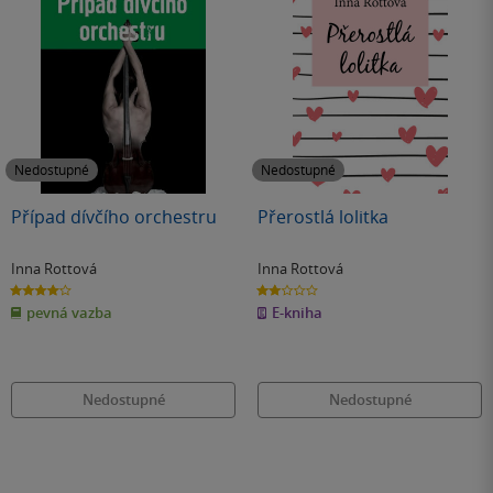
Nedostupné
Nedostupné
Případ dívčího orchestru
Přerostlá lolitka
Inna Rottová
Inna Rottová
4.0
2.0
z
z
pevná vazba
E-kniha
5
5
hvězdiček
hvězdiček
Nedostupné
Nedostupné