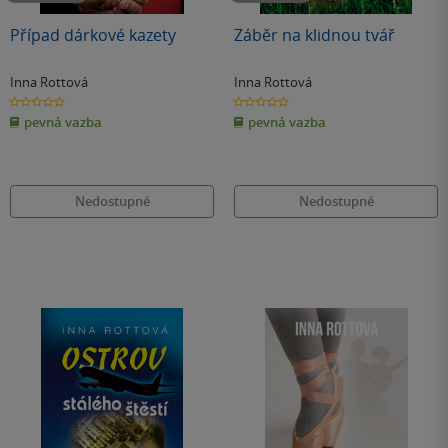
Případ dárkové kazety
Záběr na klidnou tvář
Inna Rottová
Inna Rottová
0.0
0.0
z
z
pevná vazba
pevná vazba
5
5
hvězdiček
hvězdiček
Nedostupné
Nedostupné