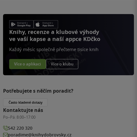
Knihy, recenze a klubové výhody
ve vaší kapse a naší appce KDčko
Každý měsíc společně přečteme tisíce knih
Více o aplikaci
Více o klubu
Potřebujete s něčím poradit?
Často kladené dotazy
Kontaktujte nás
Po–Pá:
8:00–17:00
542 220 320
poradime@knihydobrovsky.cz