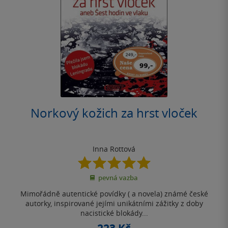
Norkový kožich za hrst vloček
Inna Rottová
5.0
z
pevná vazba
5
hvězdiček
Mimořádně autentické povídky ( a novela) známé české
autorky, inspirované jejími unikátními zážitky z doby
nacistické blokády...