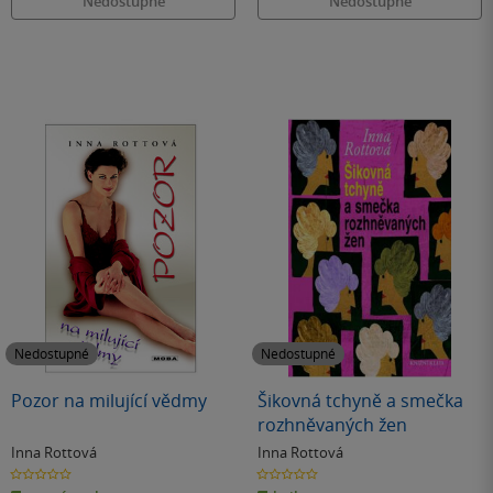
Nedostupné
Nedostupné
Nedostupné
Nedostupné
Pozor na milující vědmy
Šikovná tchyně a smečka
rozhněvaných žen
Inna Rottová
Inna Rottová
0.0
0.0
z
z