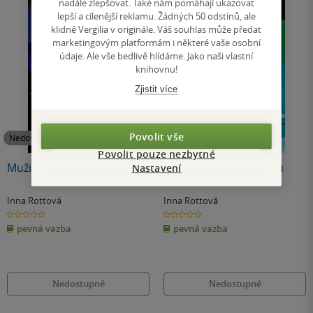
nadále zlepšovat. Také nám pomáhají ukazovat
lepší a cílenější reklamu. Žádných 50 odstínů, ale
klidně Vergilia v originále. Váš souhlas může předat
marketingovým platformám i některé vaše osobní
údaje. Ale vše bedlivě hlídáme. Jako naši vlastní
knihovnu!
Zjistit více
Povolit vše
Nedostupné
Nedostupné
Povolit pouze nezbytné
Muži s cizinkami
Případ zeleného hadru
Nastavení
Inna Rottová
Inna Rottová
0.0
0.0
z
z
pevná vazba
pevná vazba
5
5
hvězdiček
hvězdiček
Nedostupné
Nedostupné