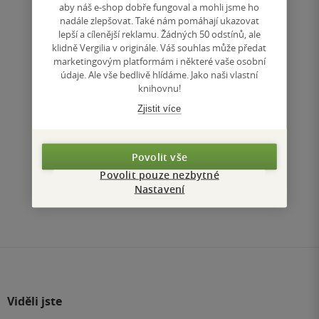
aby náš e-shop dobře fungoval a mohli jsme ho
nadále zlepšovat. Také nám pomáhají ukazovat
Nedostupné
lepší a cílenější reklamu. Žádných 50 odstínů, ale
klidně Vergilia v originále. Váš souhlas může předat
Uložit do seznamu
marketingovým platformám i některé vaše osobní
údaje. Ale vše bedlivě hlídáme. Jako naši vlastní
knihovnu!
Zjistit více
Nahoru
Povolit vše
Zobrazeno 3 z 3
Povolit pouze nezbytné
Nastavení
1
/ 1
Přejít
na
stránku
Viděli jste