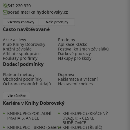
542 220 320
poradime@knihydobrovsky.cz
Všechny kontakty
Naše prodejny
Často navštěvované
Akce a slevy
Prodejny
Klub Knihy Dobrovský
Aplikace KDčko
Knižní závisláci
Festival knižních závisláků
Affiliate spolupráce
Dárkové poukazy
Poukazy pro firmy
Nákupy pro školy
Dodací podmínky
Platební metody
Doprava
Obchodní podmínky
Reklamace a vrácení
Ochrana osobních údajů
Nastavení cookies
Vše důležité
Kariéra v Knihy Dobrovský
KNIHKUPEC/POKLADNÍ -
KNIHKUPEC (ZKRÁCENÝ
PRAHA 5, ANDĚL
ÚVAZEK) - ČESKÉ
BUDĚJOVICE
KNIHKUPEC - BRNO (Galerie
KNIHKUPEC (TŘEBÍČ)