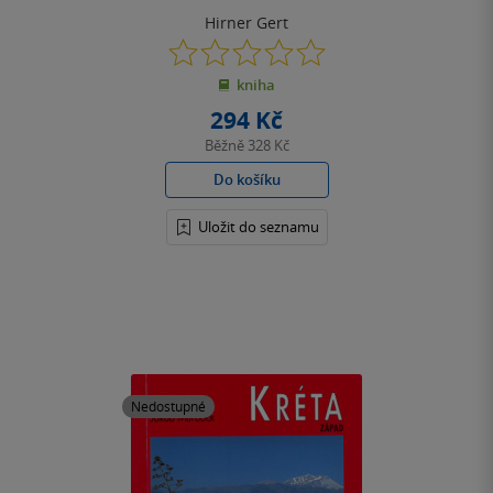
Hirner Gert
0.0
z
kniha
5
hvězdiček
294 Kč
Běžně
328 Kč
Do košíku
Uložit do seznamu
Nedostupné