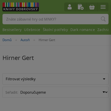
Vyhledávání
Bestsellery
Učebnice
Školní potřeby
Dark romance
Zachra
Nacházíte
Domů
Autoři
Hirner Gert
»
»
se
zde:
Hirner Gert
Filtrovat výsledky
Seřadit: