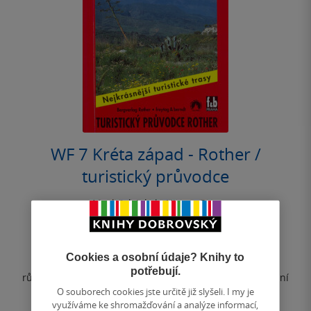
WF 7 Kréta západ - Rother /
turistický průvodce
Murböck Jakob
,
Hirner Gert
0.0
z
kniha
5
hvězdiček
Cookies a osobní údaje? Knihy to
Průvodce obsahuje 52 vybraných turistických tras
potřebují.
různých stupňů obtížnosti po pobřeží a v horách západní
části ostrova Kréta, s přesnými...
O souborech cookies jste určitě již slyšeli. I my je
využíváme ke shromažďování a analýze informací,