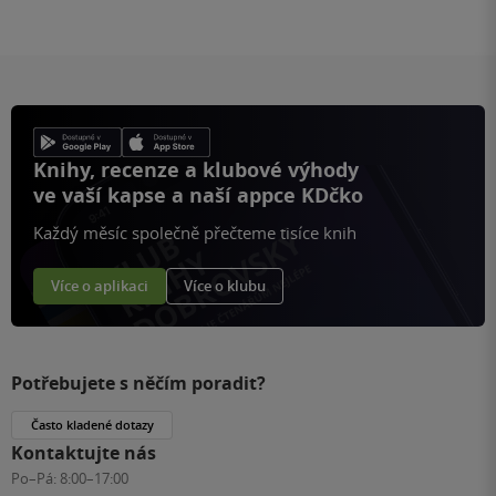
Knihy, recenze a klubové výhody
ve vaší kapse a naší appce KDčko
Každý měsíc společně přečteme tisíce knih
Více o aplikaci
Více o klubu
Potřebujete s něčím poradit?
Často kladené dotazy
Kontaktujte nás
Po–Pá:
8:00–17:00