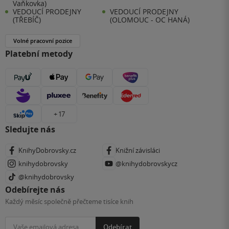
Vaňkovka)
VEDOUCÍ PRODEJNY
VEDOUCÍ PRODEJNY
(TŘEBÍČ)
(OLOMOUC - OC HANÁ)
Volné pracovní pozice
Platební metody
+ 17
Sledujte nás
KnihyDobrovsky.cz
Knižní závisláci
knihydobrovsky
@knihydobrovskycz
@knihydobrovsky
Odebírejte nás
Každý měsíc společně přečteme tisíce knih
Odebírat