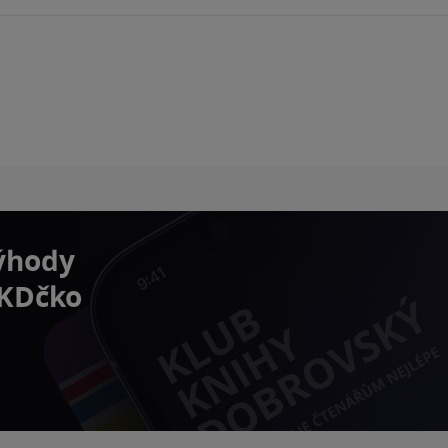
výhody
 KDčko