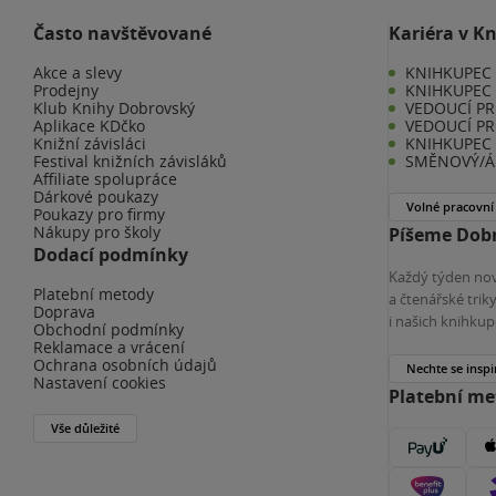
Často navštěvované
Kariéra v K
Akce a slevy
KNIHKUPEC -
Prodejny
KNIHKUPEC 
Klub Knihy Dobrovský
VEDOUCÍ PR
Aplikace KDčko
VEDOUCÍ PR
Knižní závisláci
KNIHKUPEC 
Festival knižních závisláků
SMĚNOVÝ/Á 
Affiliate spolupráce
Dárkové poukazy
Volné pracovní
Poukazy pro firmy
Nákupy pro školy
Píšeme Dobr
Dodací podmínky
Každý týden nov
Platební metody
a čtenářské tri
Doprava
i našich knihkup
Obchodní podmínky
Reklamace a vrácení
Ochrana osobních údajů
Nechte se inspi
Nastavení cookies
Platební m
Vše důležité