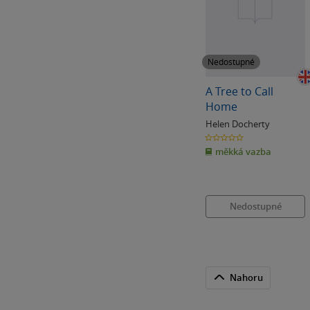
Nedostupné
A Tree to Call
Home
Helen Docherty
0.0
z
měkká vazba
5
hvězdiček
Nedostupné
Nahoru