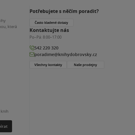
Potřebujete s něčím poradit?
nihy
Často kladené dotazy
ou, která
Kontaktujte nás
Po–Pá:
8:00–17:00
542 220 320
poradime@knihydobrovsky.cz
Všechny kontakty
Naše prodejny
 knih
írat