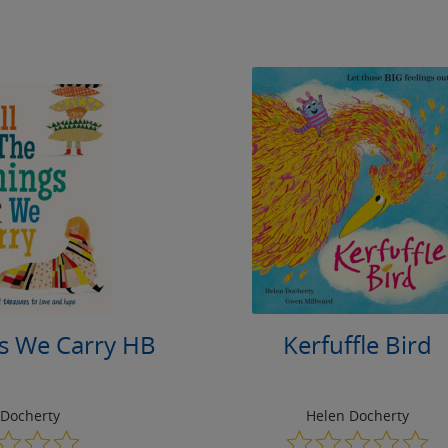
gs We Carry HB
Kerfuffle Bird
 Docherty
Helen Docherty
0.0
0.0