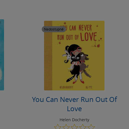
Nedostupné
You Can Never Run Out Of
Love
Helen Docherty
0.0