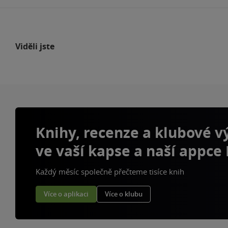
Viděli jste
Knihy, recenze a klubové 
ve vaší kapse a naší appce
Každý měsíc společně přečteme tisíce knih
Více o aplikaci
Více o klubu