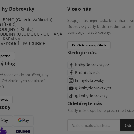
nihy Dobrovský
Více o nás
 BRNO (Galerie Vaňkovka)
Spojuje nás nejen láska ke knihám. K
(TŘEBÍČ)
Dobrovský vždy budou rodinnou firm
ODEJNY (TŘEBÍČ)
pamatuje na své kořeny.
ODEJNY (OLOMOUC - OC HANÁ)
- KARVINÁ
VEDOUCÍ - PARDUBICE
Přečtěte si náš příběh
Sledujte nás
 pozice
ý blog
KnihyDobrovsky.cz
Knižní závisláci
é recenze, doporučení, tipy
knihydobrovsky
ky. Od zkušených redaktorů
ců.
@knihydobrovskycz
@knihydobrovsky
rovat
Odebírejte nás
etody
Každý měsíc společně přečteme tisíce
Odeb