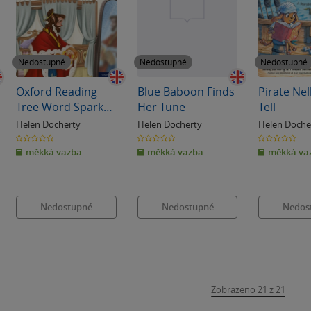
Nedostupné
Nedostupné
Nedostupné
Oxford Reading
Blue Baboon Finds
Pirate Nell
Tree Word Sparks:
Her Tune
Tell
Level 3: The King's
Helen Docherty
Helen Docherty
Helen Doche
Ears
0.0
0.0
0.0
z
z
z
měkká vazba
měkká vazba
měkká va
5
5
5
hvězdiček
hvězdiček
hvězdiček
Nedostupné
Nedostupné
Nedos
Zobrazeno 21 z 21