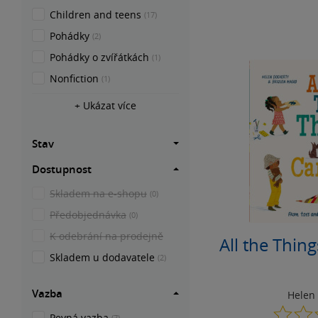
Children and teens
(17)
Pohádky
(2)
Pohádky o zvířátkách
(1)
Nonfiction
(1)
+ Ukázat více
Stav
Dostupnost
Skladem na e-shopu
(0)
Předobjednávka
(0)
K odebrání na prodejně
All the Thin
Skladem u dodavatele
(2)
Vazba
Helen
Pevná vazba
(7)