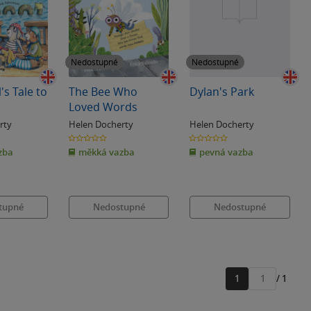
Nedostupné
Nedostupné
's Tale to
The Bee Who
Dylan's Park
Loved Words
rty
Helen Docherty
Helen Docherty
0.0
0.0
z
z
zba
měkká vazba
pevná vazba
5
5
hvězdiček
hvězdiček
tupné
Nedostupné
Nedostupné
1
/ 1
Přejít
na