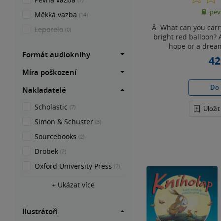
pev
Měkká vazba
(14)
Â What can you carr
Leporelo
(0)
bright red balloon?
hope or a dream
Formát audioknihy
42
Míra poškození
Do 
Nakladatelé
Scholastic
(7)
Uloži
Simon & Schuster
(3)
Sourcebooks
(2)
Drobek
(2)
Oxford University Press
(2)
+ Ukázat více
Ilustrátoři