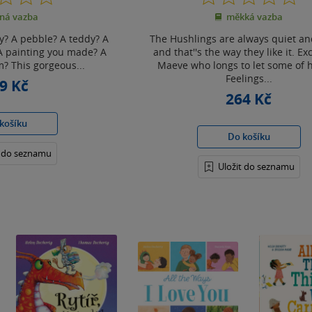
z
z
ná vazba
měkká vazba
5
5
hvězdiček
hvězdiček
y? A pebble? A teddy? A
The Hushlings are always quiet and
 A painting you made? A
and that''s the way they like it. Ex
? This gorgeous...
Maeve who longs to let some of h
Feelings...
9 Kč
264 Kč
košíku
Do košíku
t do seznamu
Uložit do seznamu