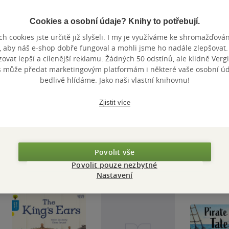
Cookies a osobní údaje? Knihy to potřebují.
Nedostupné
Nedostupné
Nedostupné
h cookies jste určitě již slyšeli. I my je využíváme ke shromažďován
All the Ways I Love
The Green-
Someone J
, aby náš e-shop dobře fungoval a mohli jsme ho nadále zlepšovat
You (PB)
Fingered Witch
You
vat lepší a cílenější reklamu. Žádných 50 odstínů, ale klidně Vergil
s může předat marketingovým platformám i některé vaše osobní úda
Helen Docherty
Helen Docherty
Helen Doche
bedlivě hlídáme. Jako naši vlastní knihovnu!
0.0
0.0
0.0
z
z
z
měkká vazba
měkká vazba
měkká va
5
5
5
hvězdiček
hvězdiček
hvězdiček
Zjistit více
Nedostupné
Nedostupné
Nedos
Povolit vše
Povolit pouze nezbytné
Nastavení