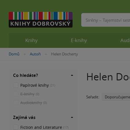
Vyhledávání
Knihy
E-knihy
Aud
Nacházíte
Domů
Autoři
Helen Docherty
»
»
se
zde:
Helen Do
Co hledáte?
Papírové knihy
(21)
E-knihy
(0)
Doporučujem
Seřadit:
Audioknihy
(0)
Zajímá vás
Fiction and Literature
(17)