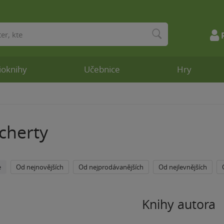
ioknihy
Učebnice
Hry
cherty
e
Od nejnovějších
Od nejprodávanějších
Od nejlevnějších
Knihy autora