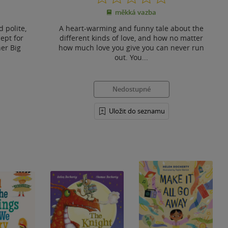
z
měkká vazba
5
hvězdiček
 polite,
A heart-warming and funny tale about the
cept for
different kinds of love, and how no matter
er Big
how much love you give you can never run
out. You...
Nedostupné
Uložit do seznamu