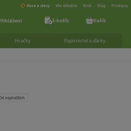
Akce a slevy
Vše důležité
Klub
Blog
Prodejny
E-košík
Košík
Přihlášení
Hračky
Papírnictví a dárky
Od nejdražších