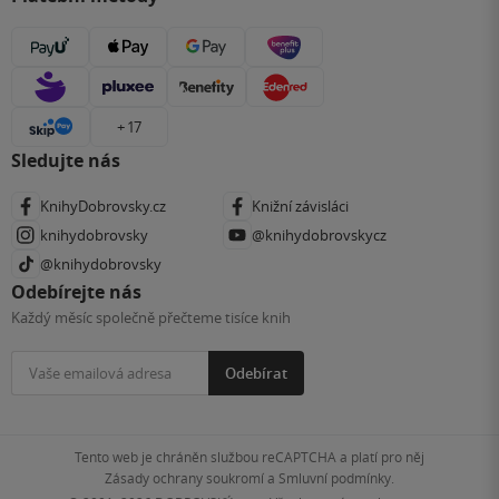
+ 17
Sledujte nás
KnihyDobrovsky.cz
Knižní závisláci
knihydobrovsky
@knihydobrovskycz
@knihydobrovsky
Odebírejte nás
Každý měsíc společně přečteme tisíce knih
Odebírat
Tento web je chráněn službou reCAPTCHA a platí pro něj
Zásady ochrany soukromí
a
Smluvní podmínky
.