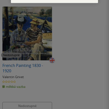
Nedostupné
French Painting 1830 -
1920
Valentin Grivet
0.0
z
měkká vazba
5
hvězdiček
Nedostupné