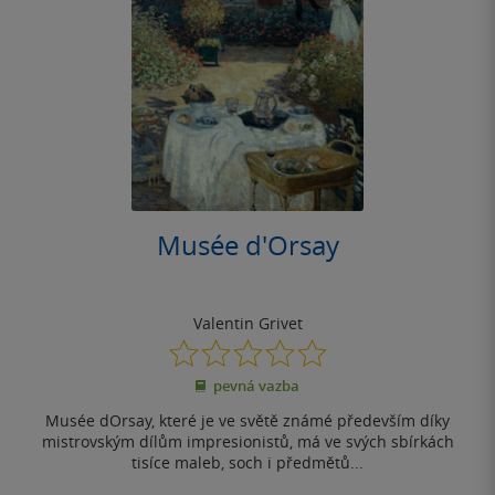
Musée d'Orsay
Valentin Grivet
0.0
z
pevná vazba
5
hvězdiček
Musée dOrsay, které je ve světě známé především díky
mistrovským dílům impresionistů, má ve svých sbírkách
tisíce maleb, soch i předmětů...