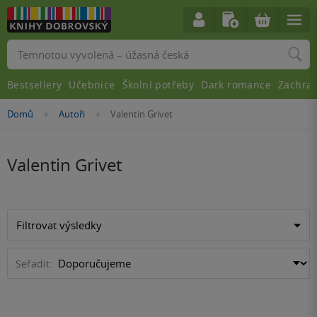
Vyhledávání
Bestsellery
Učebnice
Školní potřeby
Dark romance
Zachra
Nacházíte
Domů
Autoři
Valentin Grivet
»
»
se
zde:
Valentin Grivet
Filtrovat výsledky
Seřadit: