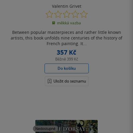
Valentin Grivet
0.0
z
měkká vazba
5
hvězdiček
Between popular masterpieces and rather little known
artists, this book unfolds nine centuries of the history of
French painting. It...
357 Kč
Běžně
399 Kč
Do košíku
Uložit do seznamu
Nedostupné