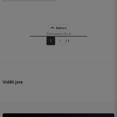
Nahoru
Zobrazeno 4 z 4
1
/ 1
Přejít
na
stránku
Viděli jste