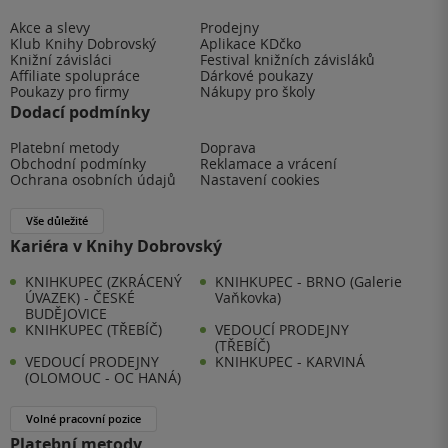
Akce a slevy
Prodejny
Klub Knihy Dobrovský
Aplikace KDčko
Knižní závisláci
Festival knižních závisláků
Affiliate spolupráce
Dárkové poukazy
Poukazy pro firmy
Nákupy pro školy
Dodací podmínky
Platební metody
Doprava
Obchodní podmínky
Reklamace a vrácení
Ochrana osobních údajů
Nastavení cookies
Vše důležité
Kariéra v Knihy Dobrovský
KNIHKUPEC (ZKRÁCENÝ
KNIHKUPEC - BRNO (Galerie
ÚVAZEK) - ČESKÉ
Vaňkovka)
BUDĚJOVICE
KNIHKUPEC (TŘEBÍČ)
VEDOUCÍ PRODEJNY
(TŘEBÍČ)
VEDOUCÍ PRODEJNY
KNIHKUPEC - KARVINÁ
(OLOMOUC - OC HANÁ)
Volné pracovní pozice
Platební metody