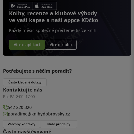
Knihy, recenze a klubové výhody
ve vaší kapse a naší appce KDčko
Každý měsíc společně přečteme tisíce knih
Více o aplikaci
Více o klubu
Potřebujete s něčím poradit?
Často kladené dotazy
Kontaktujte nás
Po–Pá:
8:00–17:00
542 220 320
poradime@knihydobrovsky.cz
Všechny kontakty
Naše prodejny
Často navštěvované