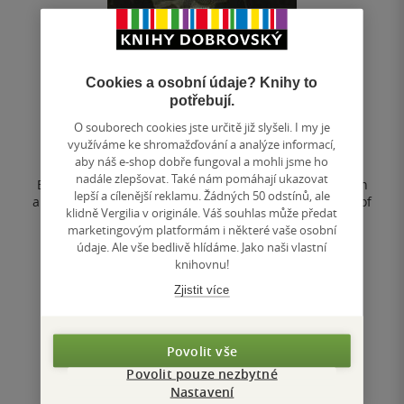
French Painting 1100-1830
Cookies a osobní údaje? Knihy to
potřebují.
Valentin Grivet
0.0
O souborech cookies jste určitě již slyšeli. I my je
z
využíváme ke shromažďování a analýze informací,
pevná vazba
5
aby náš e-shop dobře fungoval a mohli jsme ho
hvězdiček
nadále zlepšovat. Také nám pomáhají ukazovat
Between popular masterpieces and rather little known
lepší a cílenější reklamu. Žádných 50 odstínů, ale
artists, this book unfolds nine centuries of the history of
klidně Vergilia v originále. Váš souhlas může předat
French painting. It...
marketingovým platformám i některé vaše osobní
údaje. Ale vše bedlivě hlídáme. Jako naši vlastní
knihovnu!
Nedostupné
Zjistit více
Uložit do seznamu
Povolit vše
Povolit pouze nezbytné
Nastavení