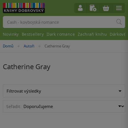
Vyhledávání
Novinky
Bestsellery
Dark romance
Zachraň knihu
Dárkové 
Nacházíte
Domů
Autoři
Catherine Gray
»
»
se
zde:
Catherine Gray
Filtrovat výsledky
Seřadit: