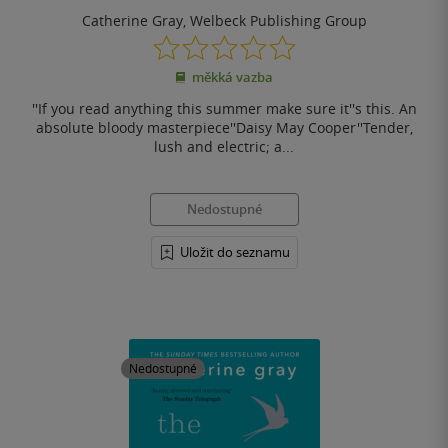
Catherine Gray
,
Welbeck Publishing Group
0.0
z
měkká vazba
5
hvězdiček
''If you read anything this summer make sure it''s this. An
absolute bloody masterpiece''Daisy May Cooper''Tender,
lush and electric; a...
Nedostupné
Uložit do seznamu
Nedostupné