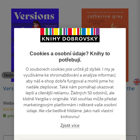
Cookies a osobní údaje? Knihy to
potřebují.
O souborech cookies jste určitě již slyšeli. I my je
využíváme ke shromažďování a analýze informací,
Nedostupné
Nedostupné
aby náš e-shop dobře fungoval a mohli jsme ho
nadále zlepšovat. Také nám pomáhají ukazovat
Versions of a Girl
The Unexpected Joy of the
lepší a cílenější reklamu. Žádných 50 odstínů, ale
Ordinary
klidně Vergilia v originále. Váš souhlas může předat
Welbeck Publishing Group
,
Catherine Gray
marketingovým platformám i některé vaše osobní
Catherine Gray
0.0
0.0
údaje. Ale vše bedlivě hlídáme. Jako naši vlastní
z
z
pevná vazba
měkká vazba
5
5
knihovnu!
hvězdiček
hvězdiček
Zjistit více