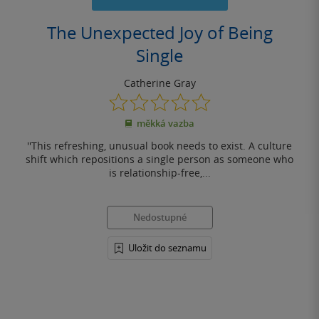
The Unexpected Joy of Being
Single
Catherine Gray
0.0
z
měkká vazba
5
hvězdiček
''This refreshing, unusual book needs to exist. A culture
shift which repositions a single person as someone who
is relationship-free,...
Nedostupné
Uložit do seznamu