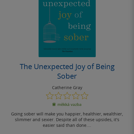
The Unexpected Joy of Being
Sober
Catherine Gray
0.0
z
měkká vazba
5
hvězdiček
Going sober will make you happier, healthier, wealthier,
slimmer and sexier. Despite all of these upsides, it's
easier said than done....