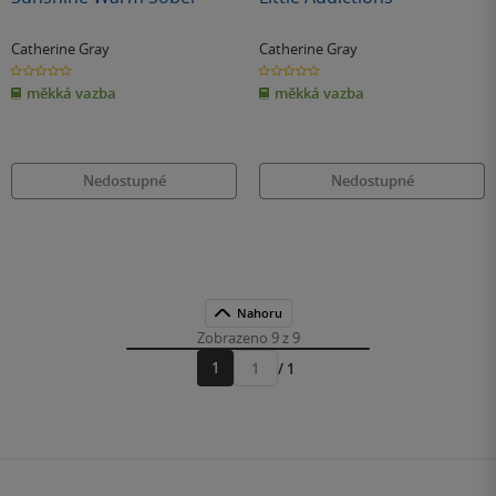
Catherine Gray
Catherine Gray
0.0
0.0
z
z
měkká vazba
měkká vazba
5
5
hvězdiček
hvězdiček
Nedostupné
Nedostupné
Nahoru
Zobrazeno 9 z 9
1
/ 1
Přejít
na
stránku