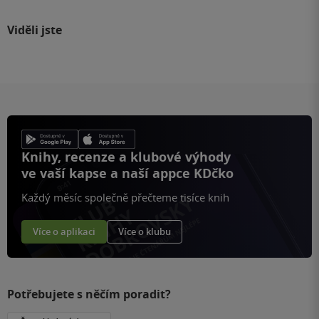
Viděli jste
Knihy, recenze a klubové výhody
ve vaší kapse a naší appce KDčko
Každý měsíc společně přečteme tisíce knih
Více o aplikaci
Více o klubu
Potřebujete s něčím poradit?