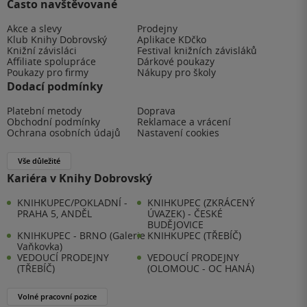
Často navštěvované
Akce a slevy
Prodejny
Klub Knihy Dobrovský
Aplikace KDčko
Knižní závisláci
Festival knižních závisláků
Affiliate spolupráce
Dárkové poukazy
Poukazy pro firmy
Nákupy pro školy
Dodací podmínky
Platební metody
Doprava
Obchodní podmínky
Reklamace a vrácení
Ochrana osobních údajů
Nastavení cookies
Vše důležité
Kariéra v Knihy Dobrovský
KNIHKUPEC/POKLADNÍ -
KNIHKUPEC (ZKRÁCENÝ
PRAHA 5, ANDĚL
ÚVAZEK) - ČESKÉ
BUDĚJOVICE
KNIHKUPEC - BRNO (Galerie
KNIHKUPEC (TŘEBÍČ)
Vaňkovka)
VEDOUCÍ PRODEJNY
VEDOUCÍ PRODEJNY
(TŘEBÍČ)
(OLOMOUC - OC HANÁ)
Volné pracovní pozice