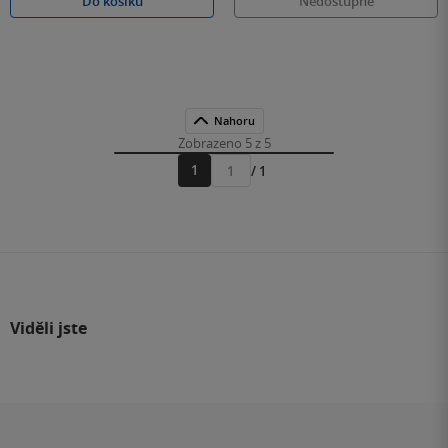
Do košíku
Nedostupné
Nahoru
Zobrazeno 5 z 5
1
/ 1
Přejít
na
stránku
Viděli jste