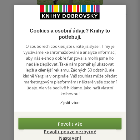
Horse Anatomy for Performance
Cookies a osobní údaje? Knihy to
Gillian Higginsová
,
Stephanie Martin
potřebují.
0.0
O souborech cookies jste určitě již slyšeli. I my je
z
využíváme ke shromažďování a analýze informací,
pevná vazba
5
aby náš e-shop dobře fungoval a mohli jsme ho
hvězdiček
Examine the anatomy of a horse from an entirely
nadále zlepšovat. Také nám pomáhají ukazovat
different perspective. This intriguing and original
lepší a cílenější reklamu. Žádných 50 odstínů, ale
explanation of the 11 internal body...
klidně Vergilia v originále. Váš souhlas může předat
marketingovým platformám i některé vaše osobní
660 Kč
údaje. Ale vše bedlivě hlídáme. Jako naši vlastní
knihovnu!
Do košíku
Zjistit více
Uložit do seznamu
Povolit vše
Povolit pouze nezbytné
Nastavení