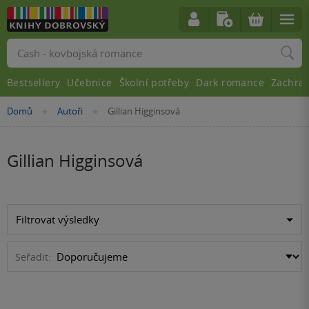
Vyhledávání
Bestsellery
Učebnice
Školní potřeby
Dark romance
Zachra
Nacházíte
Domů
Autoři
Gillian Higginsová
»
»
se
zde:
Gillian Higginsová
Filtrovat výsledky
Seřadit: