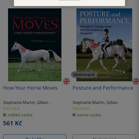
Nedostupné
How Your Horse Moves
Posture and Performance
Stephanie Martin
,
Gillian
Stephanie Martin
,
Gillian
Higginsová
Higginsová
0.0
0.0
z
z
měkká vazba
pevná vazba
5
5
hvězdiček
hvězdiček
561 Kč