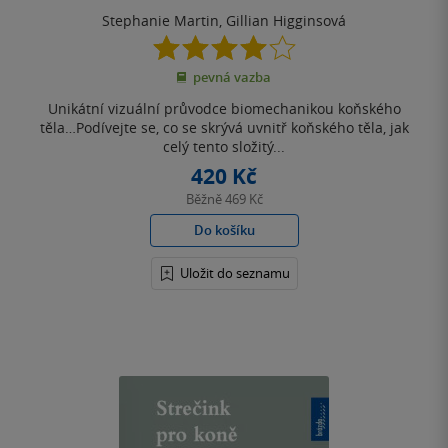
Stephanie Martin
,
Gillian Higginsová
4.0
z
pevná vazba
5
hvězdiček
Unikátní vizuální průvodce biomechanikou koňského
těla…Podívejte se, co se skrývá uvnitř koňského těla, jak
celý tento složitý...
420 Kč
Běžně
469 Kč
Do košíku
Uložit do seznamu