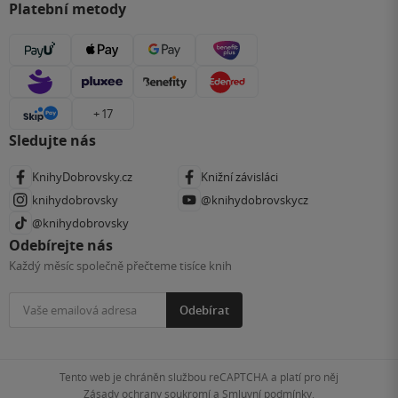
Platební metody
+ 17
Sledujte nás
KnihyDobrovsky.cz
Knižní závisláci
knihydobrovsky
@knihydobrovskycz
@knihydobrovsky
Odebírejte nás
Každý měsíc společně přečteme tisíce knih
Odebírat
Tento web je chráněn službou reCAPTCHA a platí pro něj
Zásady ochrany soukromí
a
Smluvní podmínky
.