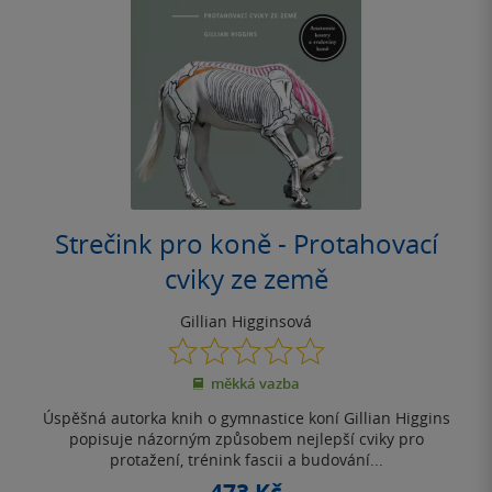
Strečink pro koně - Protahovací
cviky ze země
Gillian Higginsová
0.0
z
měkká vazba
5
hvězdiček
Úspěšná autorka knih o gymnastice koní Gillian Higgins
popisuje názorným způsobem nejlepší cviky pro
protažení, trénink fascii a budování...