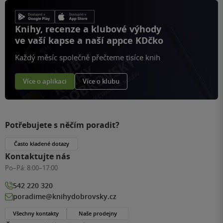
Knihy, recenze a klubové výhody
ve vaší kapse a naší appce KDčko
Každý měsíc společně přečteme tisíce knih
Více o aplikaci
Více o klubu
Potřebujete s něčím poradit?
Často kladené dotazy
Kontaktujte nás
Po–Pá:
8:00–17:00
542 220 320
poradime@knihydobrovsky.cz
Všechny kontakty
Naše prodejny