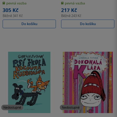
z
z
pevná vazba
pevná vazba
5
5
hvězdiček
hvězdiček
305 Kč
217 Kč
Běžně
341 Kč
Běžně
243 Kč
Do košíku
Do košíku
Nedostupné
Nedostupné