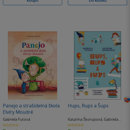
Koupit
Do košíku
Panejo a strašidelná škola
Hups, Rups a Šups
Elvíry Moudré
Gabriela Futová
Katarína Škorupová
,
Gabriela
Futová
0.0
0.0
z
z