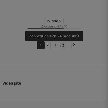
Nahoru
Zobrazeno 27 z 40
Zobrazit dalších 24 produktů
1
2
/ 2
Přejít
na
stránku
Viděli jste