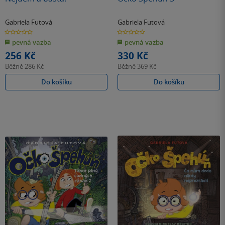
Gabriela Futová
Gabriela Futová
0.0
0.0
z
z
pevná vazba
pevná vazba
5
5
hvězdiček
hvězdiček
256 Kč
330 Kč
Běžně
286 Kč
Běžně
369 Kč
Do košíku
Do košíku