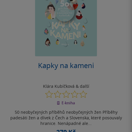
Kapky na kameni
Klára Kubíčková
& další
0.0
z
E-kniha
5
hvězdiček
50 neobyčejných příběhů neobyčejných žen Příběhy
padesáti žen a dívek z Čech a Slovenska, které posouvaly
hranice. Nenápadné ale...