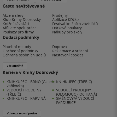
Často navštěvované
Akce a slevy
Prodejny
Klub Knihy Dobrovský
Aplikace KDčko
Knižní závisláci
Festival knižních závisláků
Affiliate spolupráce
Dárkové poukazy
Poukazy pro firmy
Nákupy pro školy
Dodací podmínky
Platební metody
Doprava
Obchodní podmínky
Reklamace a vrácení
Ochrana osobních údajů
Nastavení cookies
Vše důležité
Kariéra v Knihy Dobrovský
KNIHKUPEC - BRNO (Galerie
KNIHKUPEC (TŘEBÍČ)
Vaňkovka)
VEDOUCÍ PRODEJNY
VEDOUCÍ PRODEJNY
(TŘEBÍČ)
(OLOMOUC - OC HANÁ)
KNIHKUPEC - KARVINÁ
SMĚNOVÝ/Á VEDOUCÍ -
PARDUBICE
Volné pracovní pozice