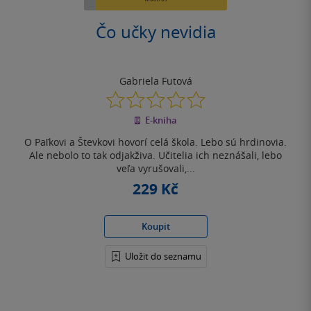
Čo učky nevidia
Gabriela Futová
0.0
z
E-kniha
5
hvězdiček
O Paľkovi a Števkovi hovorí celá škola. Lebo sú hrdinovia.
Ale nebolo to tak odjakživa. Učitelia ich neznášali, lebo
veľa vyrušovali,...
229 Kč
Koupit
Uložit do seznamu