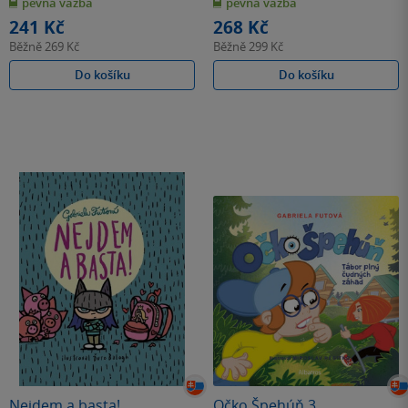
pevná vazba
pevná vazba
5
5
hvězdiček
hvězdiček
241 Kč
268 Kč
Běžně
269 Kč
Běžně
299 Kč
Do košíku
Do košíku
Nejdem a basta!
Očko Špehúň 3