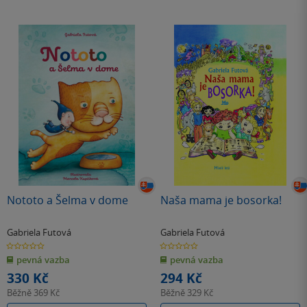
Nototo a Šelma v dome
Naša mama je bosorka!
Gabriela Futová
Gabriela Futová
0.0
0.0
z
z
pevná vazba
pevná vazba
5
5
hvězdiček
hvězdiček
330 Kč
294 Kč
Běžně
369 Kč
Běžně
329 Kč