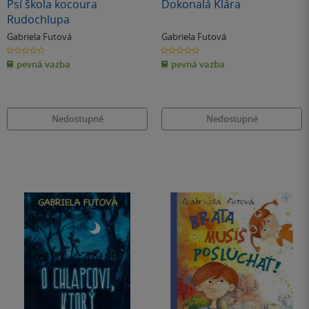
Psí škola kocoura
Dokonalá Klára
Rudochlupa
Gabriela Futová
Gabriela Futová
0.0
0.0
z
z
pevná vazba
pevná vazba
5
5
hvězdiček
hvězdiček
Nedostupné
Nedostupné