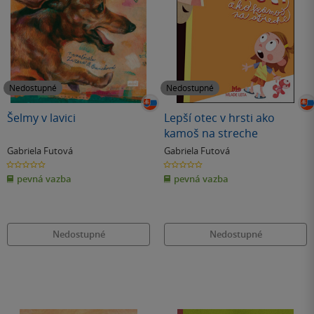
Nedostupné
Nedostupné
Šelmy v lavici
Lepší otec v hrsti ako
kamoš na streche
Gabriela Futová
Gabriela Futová
0.0
0.0
z
z
pevná vazba
pevná vazba
5
5
hvězdiček
hvězdiček
Nedostupné
Nedostupné