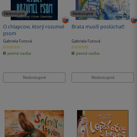
Nedostupné
Nedostupné
O chlapcovi, ktorý rozumel
Brata musíš poslúchať!
psom
Gabriela Futová
Gabriela Futová
0.0
0.0
z
z
pevná vazba
pevná vazba
5
5
hvězdiček
hvězdiček
Nedostupné
Nedostupné