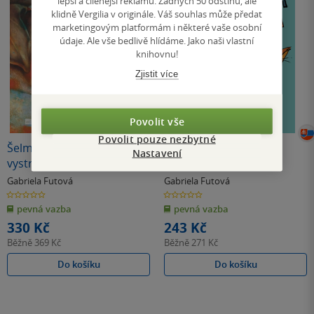
lepší a cílenější reklamu. Žádných 50 odstínů, ale
klidně Vergilia v originále. Váš souhlas může předat
marketingovým platformám i některé vaše osobní
údaje. Ale vše bedlivě hlídáme. Jako naši vlastní
knihovnu!
Zjistit více
Povolit vše
Povolit pouze nezbytné
Šelmy v lavici zase
Psia škola kocúra
Nastavení
vystrájajú
Červenochvosta
Gabriela Futová
Gabriela Futová
0.0
0.0
z
z
pevná vazba
pevná vazba
5
5
hvězdiček
hvězdiček
330 Kč
243 Kč
Běžně
369 Kč
Běžně
271 Kč
Do košíku
Do košíku