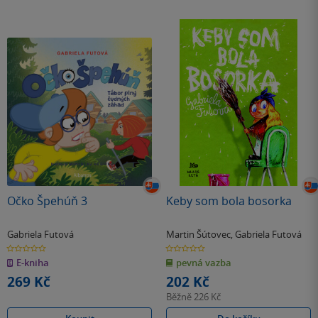
Očko Špehúň 3
Keby som bola bosorka
Gabriela Futová
Martin Šútovec
,
Gabriela Futová
0.0
0.0
z
z
E-kniha
pevná vazba
5
5
hvězdiček
hvězdiček
269 Kč
202 Kč
Běžně
226 Kč