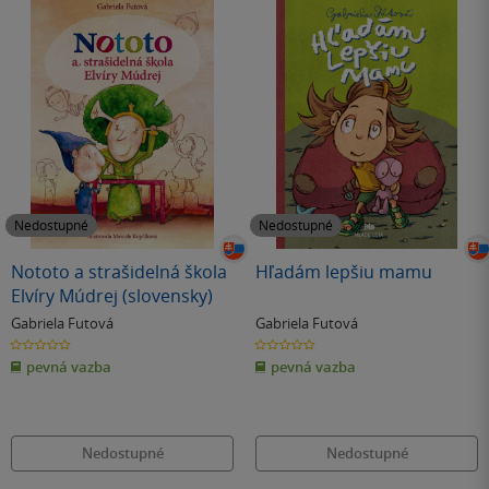
Nedostupné
Nedostupné
Nototo a strašidelná škola
Hľadám lepšiu mamu
Elvíry Múdrej (slovensky)
Gabriela Futová
Gabriela Futová
0.0
0.0
z
z
pevná vazba
pevná vazba
5
5
hvězdiček
hvězdiček
Nedostupné
Nedostupné