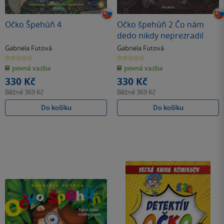
Očko Špehúň 4
Očko špehúň 2 Čo nám
dedo nikdy neprezradil
Gabriela Futová
Gabriela Futová
0.0
0.0
z
z
pevná vazba
pevná vazba
5
5
hvězdiček
hvězdiček
330 Kč
330 Kč
Běžně
369 Kč
Běžně
369 Kč
Do košíku
Do košíku