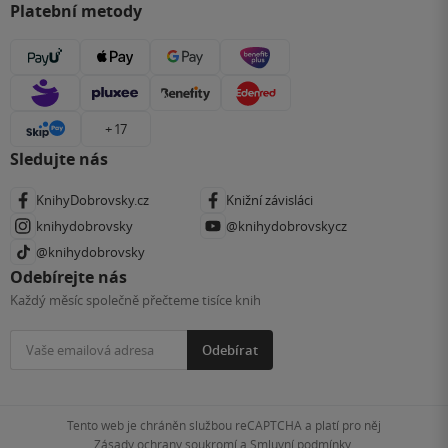
Platební metody
+ 17
Sledujte nás
KnihyDobrovsky.cz
Knižní závisláci
knihydobrovsky
@knihydobrovskycz
@knihydobrovsky
Odebírejte nás
Každý měsíc společně přečteme tisíce knih
Odebírat
Tento web je chráněn službou reCAPTCHA a platí pro něj
Zásady ochrany soukromí
a
Smluvní podmínky
.