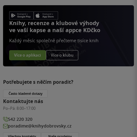
Knihy, recenze a klubové výhody
ve vaší kapse a naší appce KDčko
Každý měsíc společně přečteme tisíce knih
Více o aplikaci
Více o klubu
Potřebujete s něčím poradit?
Často kladené dotazy
Kontaktujte nás
Po–Pá:
8:00–17:00
542 220 320
poradime@knihydobrovsky.cz
Všechny kontakty
Naše prodejny