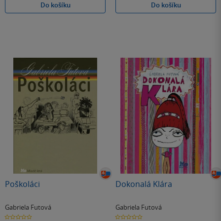
Do košíku
Do košíku
Poškoláci
Dokonalá Klára
Gabriela Futová
Gabriela Futová
0.0
0.0