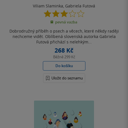
Viliam Slaminka
,
Gabriela Futová
3.0
z
pevná vazba
5
hvězdiček
Dobrodružný příběh o psech a věcech, které někdy raději
nechceme vidět. Oblíbená slovenská autorka Gabriela
Futová přichází s nelehkým...
268 Kč
Běžně
299 Kč
Do košíku
Uložit do seznamu