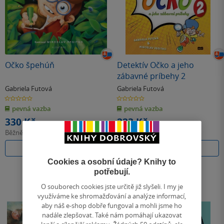
Očko špehúň
Detektív Očko a jeho
zábavné príbehy 2
Gabriela Futová
Gabriela Futová
0.0
0.0
z
z
pevná vazba
pevná vazba
5
5
hvězdiček
hvězdiček
330 Kč
223 Kč
Běžně
369 Kč
Běžně
249 Kč
Do košíku
Do košíku
Cookies a osobní údaje? Knihy to
potřebují.
O souborech cookies jste určitě již slyšeli. I my je
využíváme ke shromažďování a analýze informací,
aby náš e-shop dobře fungoval a mohli jsme ho
nadále zlepšovat. Také nám pomáhají ukazovat