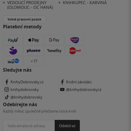
VEDOUCÍ PRODEJNY
KNIHKUPEC - KARVINÁ
(OLOMOUC - OC HANÁ)
Volné pracovní pozice
Platební metody
+ 17
Sledujte nás
KnihyDobrovsky.cz
Knižní závisláci
knihydobrovsky
@knihydobrovskycz
@knihydobrovsky
Odebírejte nás
Každý měsíc společně přečteme tisíce knih
Odebírat