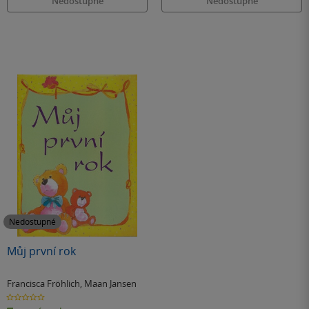
Nedostupné
Nedostupné
Nedostupné
Můj první rok
Francisca Fröhlich
,
Maan Jansen
0.0
z