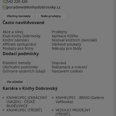
542 220 320
poradime@knihydobrovsky.cz
Všechny kontakty
Naše prodejny
Často navštěvované
Akce a slevy
Prodejny
Klub Knihy Dobrovský
Aplikace KDčko
Knižní závisláci
Festival knižních závisláků
Affiliate spolupráce
Dárkové poukazy
Poukazy pro firmy
Nákupy pro školy
Dodací podmínky
Platební metody
Doprava
Obchodní podmínky
Reklamace a vrácení
Ochrana osobních údajů
Nastavení cookies
Vše důležité
Kariéra v Knihy Dobrovský
KNIHKUPEC (ZKRÁCENÝ
KNIHKUPEC - BRNO (Galerie
ÚVAZEK) - ČESKÉ
Vaňkovka)
BUDĚJOVICE
KNIHKUPEC (TŘEBÍČ)
VEDOUCÍ PRODEJNY
(TŘEBÍČ)