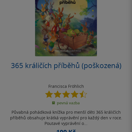
365 králičích příběhů (poškozená)
Francisca Fröhlich
4.5
z
pevná vazba
5
hvězdiček
Půvabná pohádková knížka pro menší děti 365 králičích
příběhů obsahuje krátká vyprávění pro každý den v roce.
Poutavé vyprávění o...