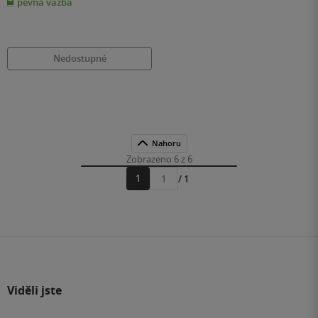
pevná vazba
5
hvězdiček
Nedostupné
Nahoru
Zobrazeno 6 z 6
1
/ 1
Přejít
na
stránku
Viděli jste