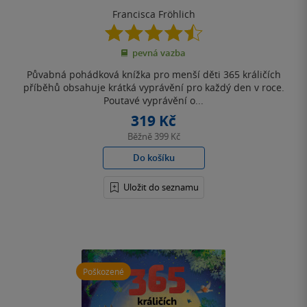
Francisca Fröhlich
4.5
z
pevná vazba
5
hvězdiček
Půvabná pohádková knížka pro menší děti 365 králičích
příběhů obsahuje krátká vyprávění pro každý den v roce.
Poutavé vyprávění o...
319 Kč
Běžně
399 Kč
Do košíku
Uložit do seznamu
Poškozené