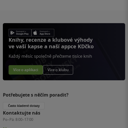
Knihy, recenze a klubové výhody
ve vaší kapse a naší appce KDčko
Každý měsíc společně přečteme tisíce knih
Více o aplikaci
Více o klubu
Potřebujete s něčím poradit?
Často kladené dotazy
Kontaktujte nás
Po–Pá:
8:00–17:00