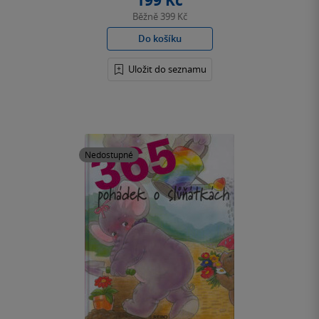
199 Kč
Běžně
399 Kč
Do košíku
Uložit do seznamu
Nedostupné