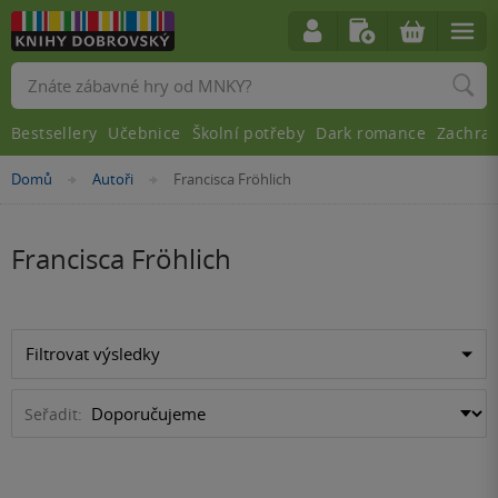
Vyhledávání
Bestsellery
Učebnice
Školní potřeby
Dark romance
Zachra
Nacházíte
Domů
Autoři
Francisca Fröhlich
»
»
se
zde:
Francisca Fröhlich
Filtrovat výsledky
Seřadit: