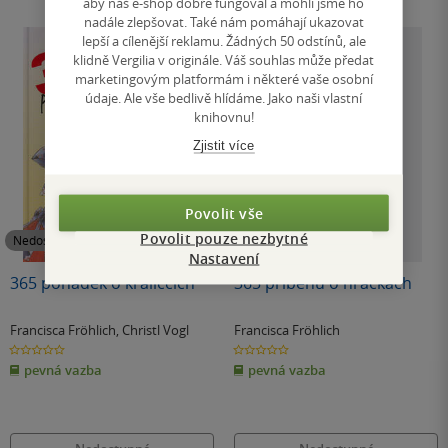
aby náš e-shop dobře fungoval a mohli jsme ho
nadále zlepšovat. Také nám pomáhají ukazovat
lepší a cílenější reklamu. Žádných 50 odstínů, ale
klidně Vergilia v originále. Váš souhlas může předat
marketingovým platformám i některé vaše osobní
údaje. Ale vše bedlivě hlídáme. Jako naši vlastní
knihovnu!
Zjistit více
Povolit vše
Povolit pouze nezbytné
Nedostupné
Nedostupné
Nastavení
365 pohádek o králíčcích
365 příběhů o hračkách
Francisca Fröhlich
,
Christl Vogl
Francisca Fröhlich
0.0
0.0
z
z
pevná vazba
pevná vazba
5
5
hvězdiček
hvězdiček