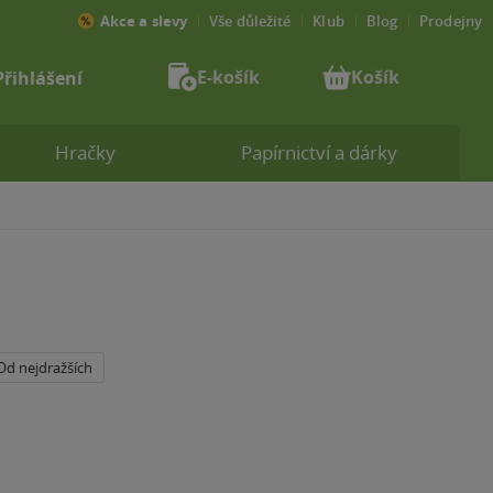
Akce a slevy
Vše důležité
Klub
Blog
Prodejny
E-košík
Košík
Přihlášení
Hračky
Papírnictví a dárky
Od nejdražších