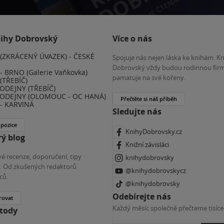
nihy Dobrovský
Více o nás
(ZKRÁCENÝ ÚVAZEK) - ČESKÉ
Spojuje nás nejen láska ke knihám. K
E
Dobrovský vždy budou rodinnou firm
 BRNO (Galerie Vaňkovka)
pamatuje na své kořeny.
(TŘEBÍČ)
ODEJNY (TŘEBÍČ)
ODEJNY (OLOMOUC - OC HANÁ)
Přečtěte si náš příběh
- KARVINÁ
Sledujte nás
 pozice
KnihyDobrovsky.cz
ý blog
Knižní závisláci
é recenze, doporučení, tipy
knihydobrovsky
ky. Od zkušených redaktorů
@knihydobrovskycz
ců.
@knihydobrovsky
Odebírejte nás
rovat
Každý měsíc společně přečteme tisíce
etody