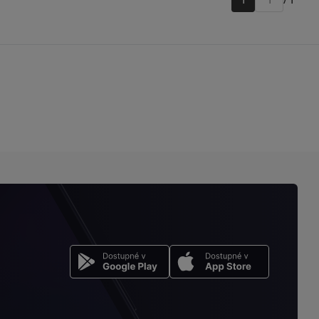
/ 1
Přejít
na
stránku