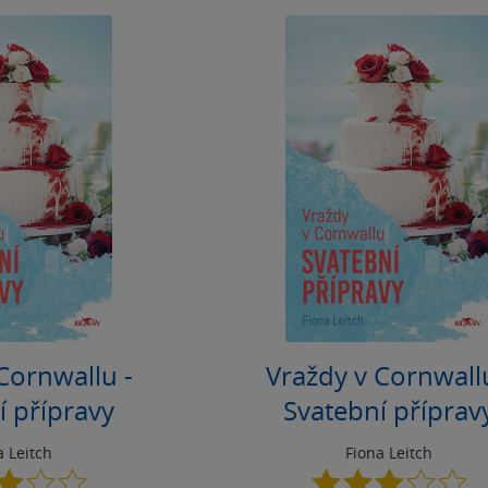
Cornwallu -
Vraždy v Cornwall
í přípravy
Svatební příprav
a Leitch
Fiona Leitch
3.0
3.0