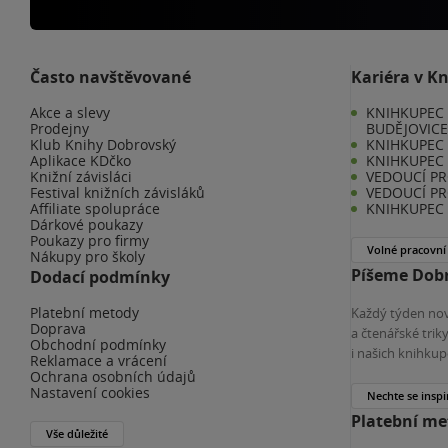
Často navštěvované
Kariéra v K
Akce a slevy
KNIHKUPEC 
Prodejny
BUDĚJOVIC
Klub Knihy Dobrovský
KNIHKUPEC -
Aplikace KDčko
KNIHKUPEC 
Knižní závisláci
VEDOUCÍ PR
Festival knižních závisláků
VEDOUCÍ PR
Affiliate spolupráce
KNIHKUPEC 
Dárkové poukazy
Poukazy pro firmy
Volné pracovní
Nákupy pro školy
Píšeme Dobr
Dodací podmínky
Platební metody
Každý týden nov
Doprava
a čtenářské tri
Obchodní podmínky
i našich knihkup
Reklamace a vrácení
Ochrana osobních údajů
Nastavení cookies
Nechte se inspi
Platební m
Vše důležité