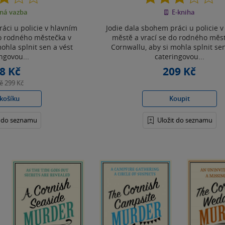
z
z
ná vazba
E-kniha
5
5
hvězdiček
hvězdiček
áci u policie v hlavním
Jodie dala sbohem práci u policie 
do rodného městečka v
městě a vrací se do rodného měs
ohla splnit sen a vést
Cornwallu, aby si mohla splnit sen
ngovou...
cateringovou...
8 Kč
209 Kč
ně
299 Kč
košíku
Koupit
t do seznamu
Uložit do seznamu