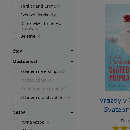
Thriller and Crime
(9)
Světové detektivky
(2)
Detektivky, Thrillery a
Horory
(1)
Beletrie
(1)
Stav
Dostupnost
Skladem na e-shopu
(2)
Předobjednávka
(0)
K odebrání na prodejně
Skladem u dodavatele
(10)
Vraždy v 
Svatebn
Vazba
Fion
Pevná vazba
(1)