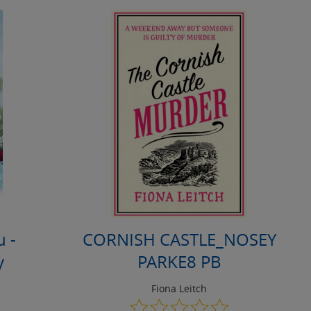
u -
CORNISH CASTLE_NOSEY
y
PARKE8 PB
Fiona Leitch
0.0