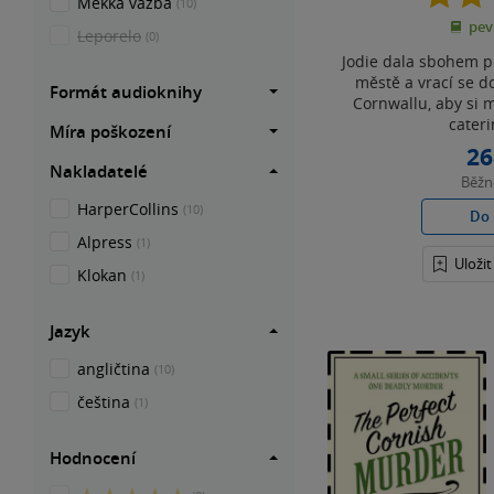
Měkká vazba
(10)
pev
Leporelo
(0)
Jodie dala sbohem pr
městě a vrací se 
Formát audioknihy
Cornwallu, aby si m
cateri
Míra poškození
26
Nakladatelé
Běž
HarperCollins
(10)
Do 
Alpress
(1)
Uloži
Klokan
(1)
Jazyk
angličtina
(10)
čeština
(1)
Hodnocení