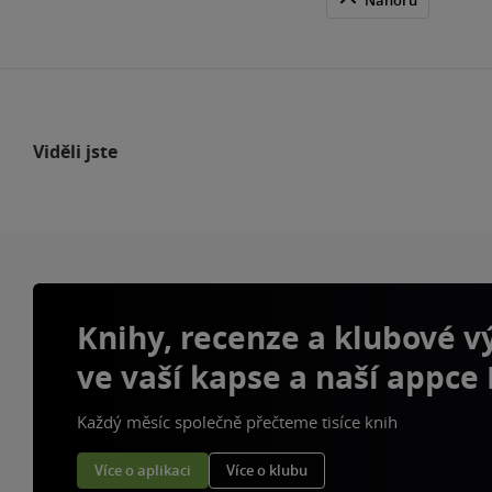
Viděli jste
Knihy, recenze a klubové 
ve vaší kapse a naší appce
Každý měsíc společně přečteme tisíce knih
Více o aplikaci
Více o klubu