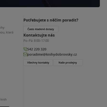
Potřebujete s něčím poradit?
nihy
Často kladené dotazy
ou, která
Kontaktujte nás
Po–Pá:
8:00–17:00
542 220 320
poradime@knihydobrovsky.cz
Všechny kontakty
Naše prodejny
 knih