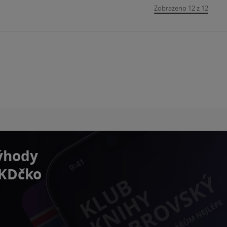
Zobrazeno 12 z 12
výhody
 KDčko