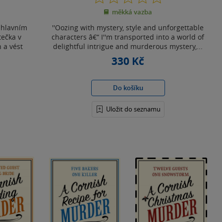
z
měkká vazba
5
hvězdiček
v hlavním
''Oozing with mystery, style and unforgettable
tečka v
characters â€“ I''m transported into a world of
 a vést
delightful intrigue and murderous mystery,...
330 Kč
Do košíku
Uložit do seznamu