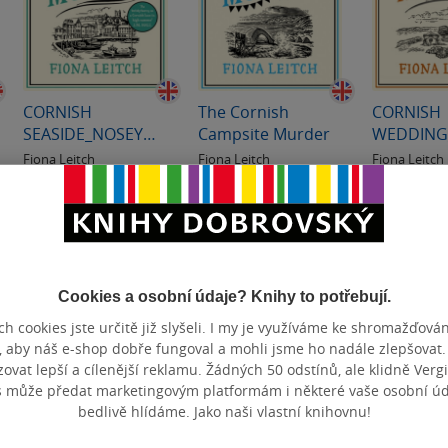
CORNISH
The Cornish
CORNISH
SEASIDE_NOSEY
Campsite Murder
WEDDING
PARK6 PB
PARK1 PB
Fiona Leitch
Fiona Leitch
Fiona Leitch
0.0
0.0
0.0
z
z
z
měkká vazba
měkká vazba
měkká va
5
5
5
hvězdiček
hvězdiček
hvězdiček
297 Kč
330 Kč
330 Kč
Do košíku
Do košíku
Do k
Cookies a osobní údaje? Knihy to potřebují.
h cookies jste určitě již slyšeli. I my je využíváme ke shromažďován
, aby náš e-shop dobře fungoval a mohli jsme ho nadále zlepšovat
vat lepší a cílenější reklamu. Žádných 50 odstínů, ale klidně Vergil
s může předat marketingovým platformám i některé vaše osobní úda
bedlivě hlídáme. Jako naši vlastní knihovnu!