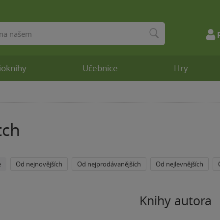
ioknihy
Učebnice
Hry
tch
e
Od nejnovějších
Od nejprodávanějších
Od nejlevnějších
Knihy autora