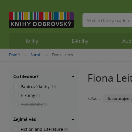
Vyhledávání
Knihy
E-knihy
Aud
Nacházíte
Domů
Autoři
Fiona Leitch
»
»
se
zde:
Fiona Lei
Co hledáte?
Papírové knihy
(11)
E-knihy
(1)
Doporučujem
Seřadit:
Audioknihy
(0)
Zajímá vás
Fiction and Literature
(9)