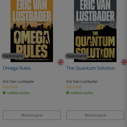
Nedostupné
Nedostupné
Omega Rules
The Quantum Solution
Eric Van Lustbader
Eric Van Lustbader
0.0
0.0
z
z
měkká vazba
měkká vazba
5
5
hvězdiček
hvězdiček
Nedostupné
Nedostupné