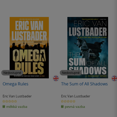
Nedostupné
Nedostupné
Omega Rules
The Sum of All Shadows
Eric Van Lustbader
Eric Van Lustbader
0.0
0.0
z
z
měkká vazba
pevná vazba
5
5
hvězdiček
hvězdiček