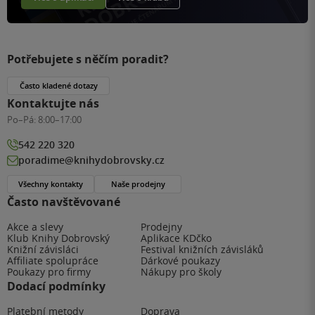
Potřebujete s něčím poradit?
Často kladené dotazy
Kontaktujte nás
Po–Pá:
8:00–17:00
542 220 320
poradime@knihydobrovsky.cz
Všechny kontakty
Naše prodejny
Často navštěvované
Akce a slevy
Prodejny
Klub Knihy Dobrovský
Aplikace KDčko
Knižní závisláci
Festival knižních závisláků
Affiliate spolupráce
Dárkové poukazy
Poukazy pro firmy
Nákupy pro školy
Dodací podmínky
Platební metody
Doprava