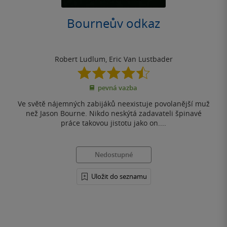
Bourneův odkaz
Robert Ludlum
,
Eric Van Lustbader
4.5
z
pevná vazba
5
hvězdiček
Ve světě nájemných zabijáků neexistuje povolanější muž
než Jason Bourne. Nikdo neskýtá zadavateli špinavé
práce takovou jistotu jako on....
Nedostupné
Uložit do seznamu