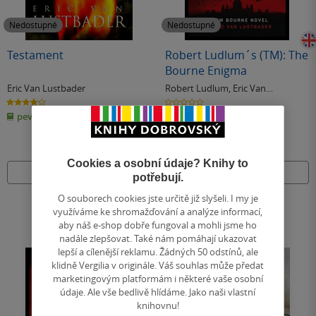
Nedostupné
Nedostupné
Testament
Robert Ludlum´s (TM): The
Bourne Enigma
Eric Van Lustbader
Robert Ludlum
,
Eric Van
Lustbader
3.8
0.0
z
z
pevná vazba
měkká vazba
5
5
hvězdiček
hvězdiček
Cookies a osobní údaje? Knihy to
Nedostupné
Nedostupné
potřebují.
O souborech cookies jste určitě již slyšeli. I my je
využíváme ke shromažďování a analýze informací,
aby náš e-shop dobře fungoval a mohli jsme ho
nadále zlepšovat. Také nám pomáhají ukazovat
lepší a cílenější reklamu. Žádných 50 odstínů, ale
klidně Vergilia v originále. Váš souhlas může předat
marketingovým platformám i některé vaše osobní
údaje. Ale vše bedlivě hlídáme. Jako naši vlastní
knihovnu!