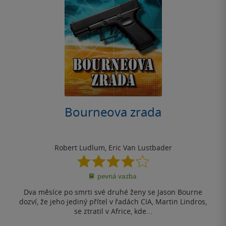
Bourneova zrada
Robert Ludlum
,
Eric Van Lustbader
4.0
z
pevná vazba
5
hvězdiček
Dva měsíce po smrti své druhé ženy se Jason Bourne
dozví, že jeho jediný přítel v řadách CIA, Martin Lindros,
se ztratil v Africe, kde...