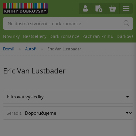
Vyhledávání
Novinky
Bestsellery
Dark romance
Zachraň knihu
Dárkové 
Nacházíte
Domů
Autoři
Eric Van Lustbader
»
»
se
zde:
Eric Van Lustbader
Filtrovat výsledky
Seřadit: