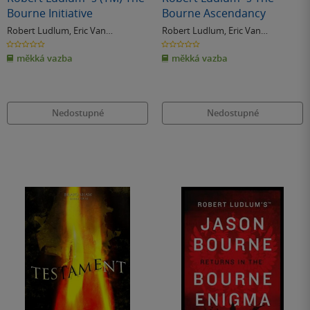
Bourne Initiative
Bourne Ascendancy
Robert Ludlum
,
Eric Van
Robert Ludlum
,
Eric Van
Lustbader
Lustbader
0.0
0.0
z
z
měkká vazba
měkká vazba
5
5
hvězdiček
hvězdiček
Nedostupné
Nedostupné