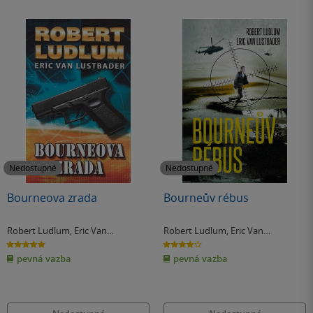
Nedostupné
Nedostupné
Bourneova zrada
Bourneův rébus
Robert Ludlum
,
Eric Van
Robert Ludlum
,
Eric Van
Lustbader
Lustbader
5.0
4.0
z
z
pevná vazba
pevná vazba
5
5
hvězdiček
hvězdiček