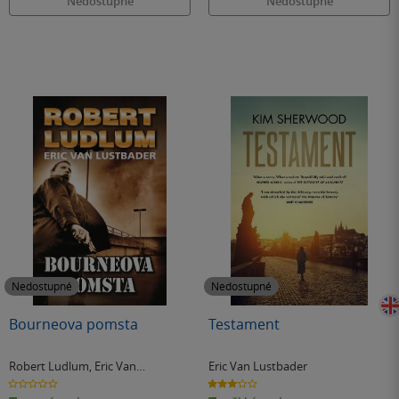
Nedostupné
Nedostupné
Nedostupné
Nedostupné
Bourneova pomsta
Testament
Robert Ludlum
,
Eric Van
Eric Van Lustbader
Lustbader
0.0
3.0
z
z