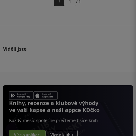
1
/ 1
Přejít
na
stránku
Viděli jste
Knihy, recenze a klubové výhody
ve vaší kapse a naší appce KDčko
Každý měsíc společně přečteme tisíce knih
Více o aplikaci
Více o klubu