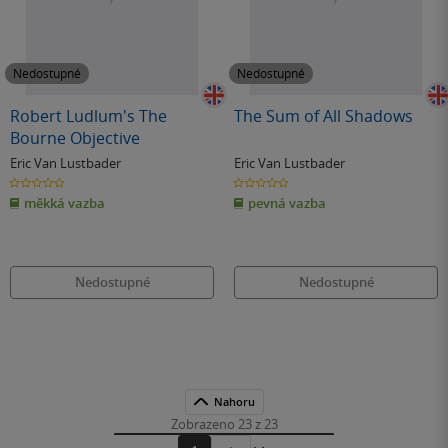
Nedostupné
Nedostupné
Robert Ludlum's The
The Sum of All Shadows
Bourne Objective
Eric Van Lustbader
Eric Van Lustbader
0.0
0.0
z
z
měkká vazba
pevná vazba
5
5
hvězdiček
hvězdiček
Nedostupné
Nedostupné
Nahoru
Zobrazeno 23 z 23