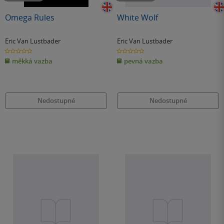
Omega Rules
White Wolf
Eric Van Lustbader
Eric Van Lustbader
0.0
0.0
z
z
měkká vazba
pevná vazba
5
5
hvězdiček
hvězdiček
Nedostupné
Nedostupné