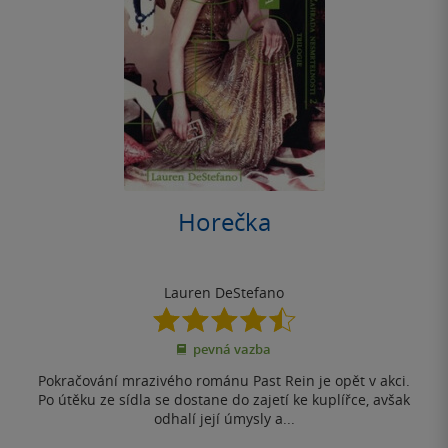
Horečka
Lauren DeStefano
4.5
z
pevná vazba
5
hvězdiček
Pokračování mrazivého románu Past Rein je opět v akci.
Po útěku ze sídla se dostane do zajetí ke kuplířce, avšak
odhalí její úmysly a...