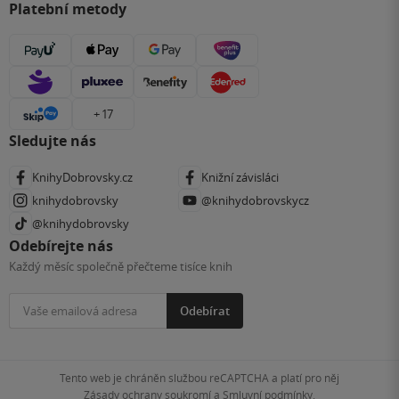
Platební metody
+ 17
Sledujte nás
KnihyDobrovsky.cz
Knižní závisláci
knihydobrovsky
@knihydobrovskycz
@knihydobrovsky
Odebírejte nás
Každý měsíc společně přečteme tisíce knih
Odebírat
Tento web je chráněn službou reCAPTCHA a platí pro něj
Zásady ochrany soukromí
a
Smluvní podmínky
.