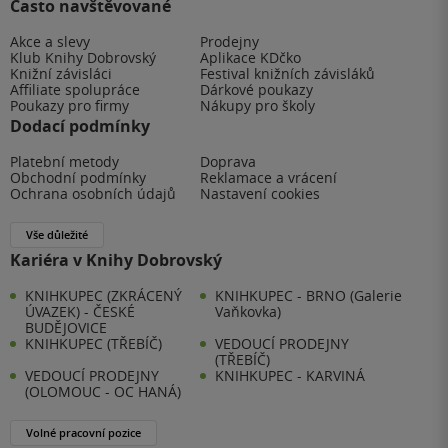
Často navštěvované
Akce a slevy
Prodejny
Klub Knihy Dobrovský
Aplikace KDčko
Knižní závisláci
Festival knižních závisláků
Affiliate spolupráce
Dárkové poukazy
Poukazy pro firmy
Nákupy pro školy
Dodací podmínky
Platební metody
Doprava
Obchodní podmínky
Reklamace a vrácení
Ochrana osobních údajů
Nastavení cookies
Vše důležité
Kariéra v Knihy Dobrovský
KNIHKUPEC (ZKRÁCENÝ
KNIHKUPEC - BRNO (Galerie
ÚVAZEK) - ČESKÉ
Vaňkovka)
BUDĚJOVICE
KNIHKUPEC (TŘEBÍČ)
VEDOUCÍ PRODEJNY
(TŘEBÍČ)
VEDOUCÍ PRODEJNY
KNIHKUPEC - KARVINÁ
(OLOMOUC - OC HANÁ)
Volné pracovní pozice