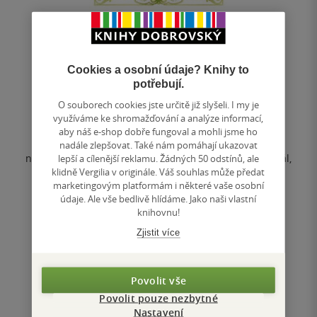
Smaragdové srdce
Cookies a osobní údaje? Knihy to
Lauren DeStefano
potřebují.
4.7
O souborech cookies jste určitě již slyšeli. I my je
z
využíváme ke shromažďování a analýze informací,
pevná vazba
5
aby náš e-shop dobře fungoval a mohli jsme ho
hvězdiček
Willhelmina, jediná dcera krále vládnoucímu Arrodu,
nadále zlepšovat. Také nám pomáhají ukazovat
nejbohatšímu království na světe, vyrůstá v utajení. Král,
lepší a cílenější reklamu. Žádných 50 odstínů, ale
jenž touží ovládnout celý...
klidně Vergilia v originále. Váš souhlas může předat
marketingovým platformám i některé vaše osobní
údaje. Ale vše bedlivě hlídáme. Jako naši vlastní
knihovnu!
Nedostupné
Zjistit více
Uložit do seznamu
Povolit vše
Povolit pouze nezbytné
Nastavení