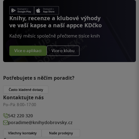
Knihy, recenze a klubové výhody
ve vaší kapse a naší appce KDčko
Každý měsíc společně přečteme tisíce knih
Více o aplikaci
Více o klubu
Potřebujete s něčím poradit?
Často kladené dotazy
Kontaktujte nás
Po–Pá:
8:00–17:00
542 220 320
poradime@knihydobrovsky.cz
Všechny kontakty
Naše prodejny