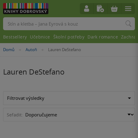
Vyhledávání
Bestsellery
Učebnice
Školní potřeby
Dark romance
Zachra
Nacházíte
Domů
Autoři
Lauren DeStefano
»
»
se
zde:
Lauren DeStefano
Filtrovat výsledky
Seřadit: