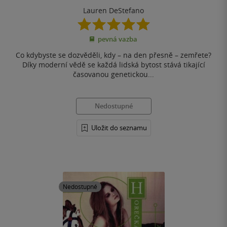
Lauren DeStefano
5.0
z
pevná vazba
5
hvězdiček
Co kdybyste se dozvěděli, kdy – na den přesně – zemřete?
Díky moderní vědě se každá lidská bytost stává tikající
časovanou genetickou...
Nedostupné
Uložit do seznamu
Nedostupné