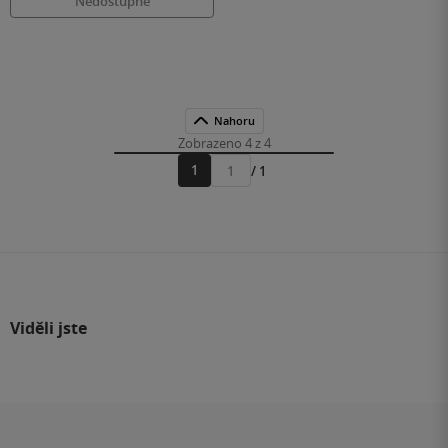
Nedostupné
Nahoru
Zobrazeno 4 z 4
1
/ 1
Přejít
na
stránku
Viděli jste