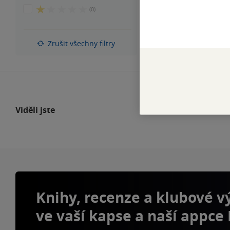
z
hvězdiček
1
(0)
5
z
hvězdiček
5
hvězdiček
Zrušit všechny filtry
Viděli jste
Knihy, recenze a klubové 
ve vaší kapse a naší appce