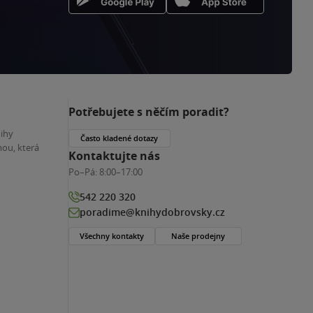
Potřebujete s něčím poradit?
nihy
Často kladené dotazy
ou, která
Kontaktujte nás
Po–Pá:
8:00–17:00
542 220 320
poradime@knihydobrovsky.cz
Všechny kontakty
Naše prodejny