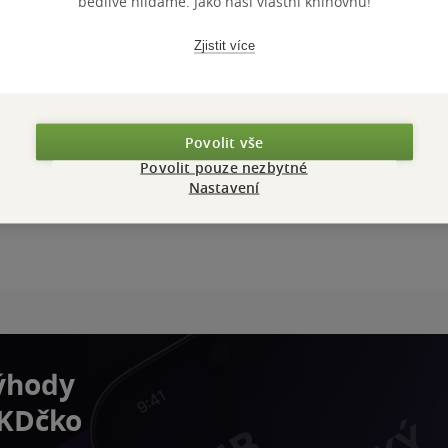
bedlivě hlídáme. Jako naši vlastní knihovnu!
Zjistit více
Povolit vše
Povolit pouze nezbytné
Nastavení
výhody
 KDčko