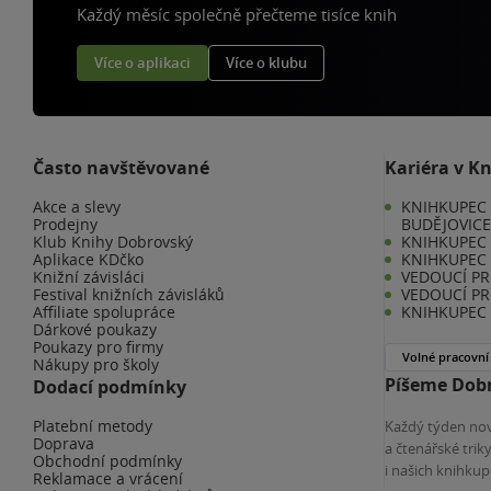
Každý měsíc společně přečteme tisíce knih
Více o aplikaci
Více o klubu
Často navštěvované
Kariéra v K
Akce a slevy
KNIHKUPEC 
Prodejny
BUDĚJOVIC
Klub Knihy Dobrovský
KNIHKUPEC -
Aplikace KDčko
KNIHKUPEC 
Knižní závisláci
VEDOUCÍ PR
Festival knižních závisláků
VEDOUCÍ PR
Affiliate spolupráce
KNIHKUPEC 
Dárkové poukazy
Poukazy pro firmy
Volné pracovní
Nákupy pro školy
Píšeme Dobr
Dodací podmínky
Platební metody
Každý týden nov
Doprava
a čtenářské tri
Obchodní podmínky
i našich knihkup
Reklamace a vrácení