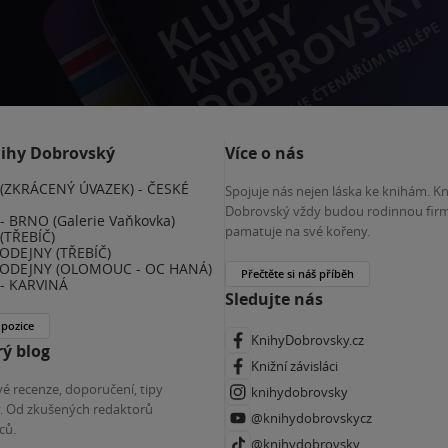
nihy Dobrovský
Více o nás
(ZKRÁCENÝ ÚVAZEK) - ČESKÉ
Spojuje nás nejen láska ke knihám. K
E
Dobrovský vždy budou rodinnou firm
 BRNO (Galerie Vaňkovka)
pamatuje na své kořeny.
(TŘEBÍČ)
ODEJNY (TŘEBÍČ)
ODEJNY (OLOMOUC - OC HANÁ)
Přečtěte si náš příběh
- KARVINÁ
Sledujte nás
 pozice
KnihyDobrovsky.cz
ý blog
Knižní závisláci
é recenze, doporučení, tipy
knihydobrovsky
ky. Od zkušených redaktorů
@knihydobrovskycz
ců.
@knihydobrovsky