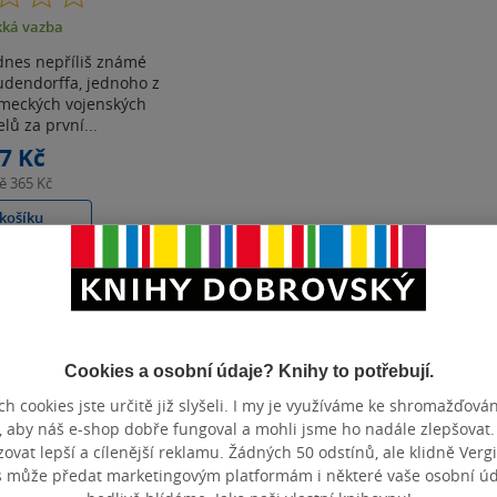
z
ká vazba
5
hvězdiček
dnes nepříliš známé
udendorffa, jednoho z
ěmeckých vojenských
lů za první...
7 Kč
ně
365 Kč
košíku
t do seznamu
Cookies a osobní údaje? Knihy to potřebují.
Zobrazeno 3 z 3
h cookies jste určitě již slyšeli. I my je využíváme ke shromažďován
, aby náš e-shop dobře fungoval a mohli jsme ho nadále zlepšovat
vat lepší a cílenější reklamu. Žádných 50 odstínů, ale klidně Vergil
s může předat marketingovým platformám i některé vaše osobní úda