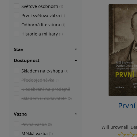
Světové osobnosti
(1)
První světová válka
(1)
Odborná literatura
(1)
Historie a military
(1)
Stav
Dostupnost
Skladem na e-shopu
(1)
Předobjednávka
(0)
K odebrání na prodejně
Skladem u dodavatele
(0)
První
Vazba
Pevná vazba
(0)
Will Brownell
,
De
Měkká vazba
(1)