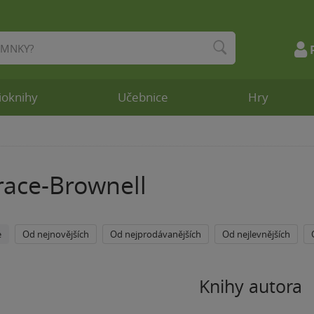
ioknihy
Učebnice
Hry
race-Brownell
e
Od nejnovějších
Od nejprodávanějších
Od nejlevnějších
Knihy autora