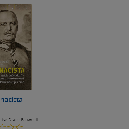
 nacista
nise Drace-Brownell
0.0