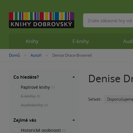
Vyhledávání
Knihy
E-knihy
Aud
Nacházíte
Domů
Autoři
Denise Drace-Brownell
»
»
se
zde:
Denise D
Co hledáte?
Papírové knihy
(1)
E-knihy
(0)
Doporučujem
Seřadit:
Audioknihy
(0)
Zajímá vás
Historické osobnosti
(1)