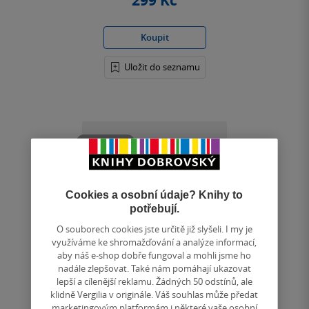
299 Kč
Koupit
Uložit do seznamu
Nedostupné
Cookies a osobní údaje? Knihy to
potřebují.
O souborech cookies jste určitě již slyšeli. I my je
využíváme ke shromažďování a analýze informací,
aby náš e-shop dobře fungoval a mohli jsme ho
nadále zlepšovat. Také nám pomáhají ukazovat
lepší a cílenější reklamu. Žádných 50 odstínů, ale
klidně Vergilia v originále. Váš souhlas může předat
marketingovým platformám i některé vaše osobní