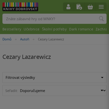
Vyhledávání
Bestsellery
Učebnice
Školní potřeby
Dark romance
Zachra
Nacházíte
Domů
Autoři
Cezary Lazarewicz
»
»
se
zde:
Cezary Lazarewicz
Filtrovat výsledky
Seřadit: