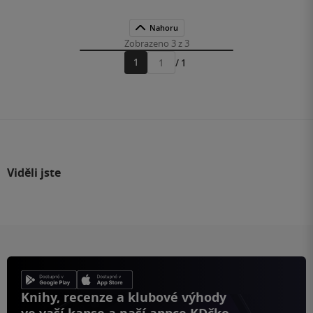
Nahoru
Zobrazeno 3 z 3
1
/ 1
Přejít
na
stránku
Viděli jste
Knihy, recenze a klubové výhody