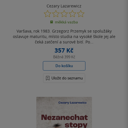
Cezary Lazarewicz
0.0
z
měkká vazba
5
hvězdiček
Varšava, rok 1983. Grzegorz Przemyk se spolužáky
oslavuje maturitu, místo studia na vysoké škole jej ale
čeká zatčení a surové bití. Po...
357 Kč
Běžně
399 Kč
Do košíku
Uložit do seznamu