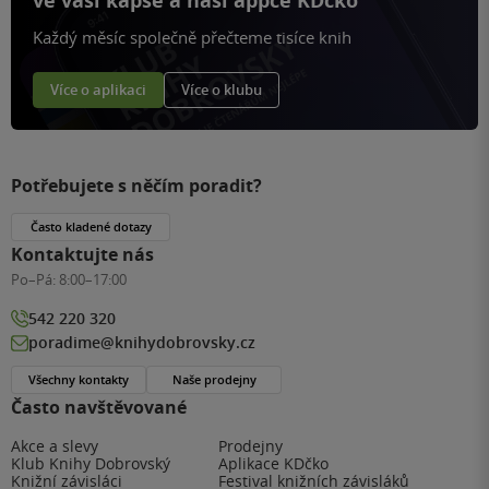
ve vaší kapse a naší appce KDčko
Každý měsíc společně přečteme tisíce knih
Více o aplikaci
Více o klubu
Potřebujete s něčím poradit?
Často kladené dotazy
Kontaktujte nás
Po–Pá:
8:00–17:00
542 220 320
poradime@knihydobrovsky.cz
Všechny kontakty
Naše prodejny
Často navštěvované
Akce a slevy
Prodejny
Klub Knihy Dobrovský
Aplikace KDčko
Knižní závisláci
Festival knižních závisláků