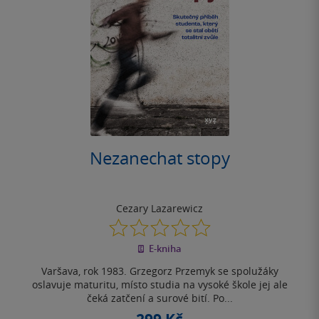
Nezanechat stopy
Cezary Lazarewicz
0.0
z
E-kniha
5
hvězdiček
Varšava, rok 1983. Grzegorz Przemyk se spolužáky
oslavuje maturitu, místo studia na vysoké škole jej ale
čeká zatčení a surové bití. Po...