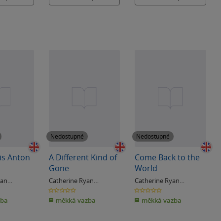
Nedostupné
Nedostupné
is Anton
A Different Kind of
Come Back to the
Gone
World
yan
Catherine Ryan
Catherine Ryan
Hydeová
Hydeová
0.0
0.0
z
z
zba
měkká vazba
měkká vazba
5
5
hvězdiček
hvězdiček