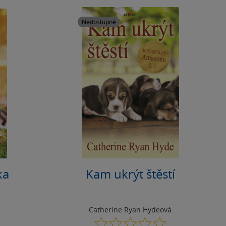
Nedostupné
ka
Kam ukrýt štěstí
Catherine Ryan Hydeová
0.0