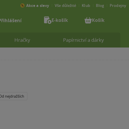
Akce a slevy
Vše důležité
Klub
Blog
Prodejny
E-košík
Košík
Přihlášení
Hračky
Papírnictví a dárky
Od nejdražších