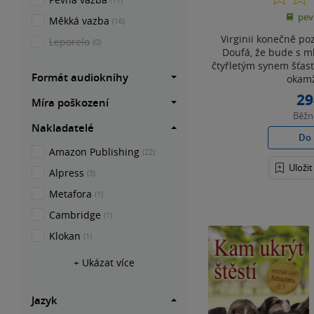
pev
Měkká vazba
(16)
Virginii konečně po
Leporelo
(0)
Doufá, že bude s 
čtyřletým synem šťas
Formát audioknihy
okamž
29
Míra poškození
Běž
Nakladatelé
Do 
Amazon Publishing
(22)
Uloži
Alpress
(3)
Metafora
(1)
Cambridge
(1)
Klokan
(1)
+ Ukázat více
Jazyk