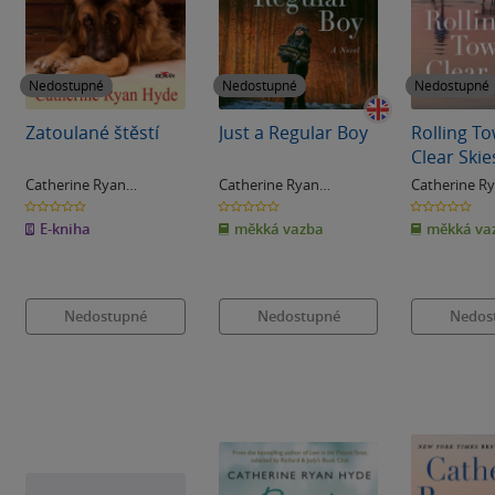
Nedostupné
Nedostupné
Nedostupné
Zatoulané štěstí
Just a Regular Boy
Rolling T
Clear Skie
Catherine Ryan
Catherine Ryan
Catherine R
Hydeová
Hydeová
Hydeová
0.0
0.0
0.0
z
z
z
E-kniha
měkká vazba
měkká va
5
5
5
hvězdiček
hvězdiček
hvězdiček
Nedostupné
Nedostupné
Nedos