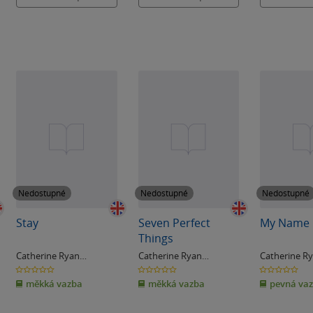
Nedostupné
Nedostupné
Nedostupné
Stay
Seven Perfect
My Name 
Things
Catherine Ryan
Catherine Ryan
Catherine R
Hydeová
Hydeová
Hydeová
0.0
0.0
0.0
z
z
z
měkká vazba
měkká vazba
pevná va
5
5
5
hvězdiček
hvězdiček
hvězdiček