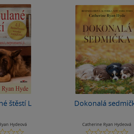
é štěstí L
Dokonalá sedmič
 Ryan Hydeová
Catherine Ryan Hydeová
0.0
0.0