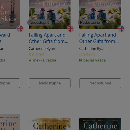
Nedostupné
Nedostupné
oward
Falling Apart and
Falling Apart and
s
Other Gifts from
Other Gifts from
the Universe
the Universe
yan
Catherine Ryan
Catherine Ryan
Hydeová
Hydeová
0.0
0.0
z
z
zba
měkká vazba
pevná vazba
5
5
hvězdiček
hvězdiček
tupné
Nedostupné
Nedostupné