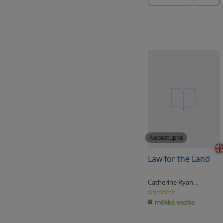
Nedostupné
Law for the Land
Catherine Ryan
Hydeová
0.0
z
měkká vazba
5
hvězdiček