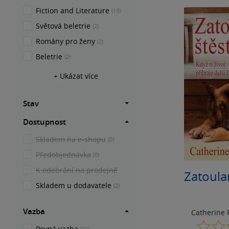
Fiction and Literature
(13)
Světová beletrie
(2)
Romány pro ženy
(2)
Beletrie
(2)
+ Ukázat více
Stav
Dostupnost
Skladem na e-shopu
(0)
Předobjednávka
(0)
K odebrání na prodejně
Zatoulan
Skladem u dodavatele
(2)
Vazba
Catherine
Pevná vazba
(11)