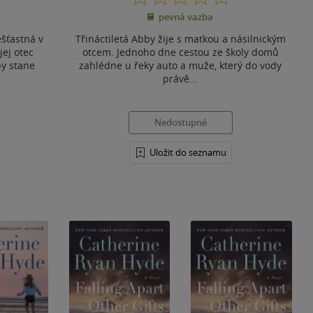
z
pevná vazba
5
hvězdiček
šťastná v
Třináctiletá Abby žije s matkou a násilnickým
jej otec
otcem. Jednoho dne cestou ze školy domů
by stane
zahlédne u řeky auto a muže, který do vody
právě...
Nedostupné
Uložit do seznamu