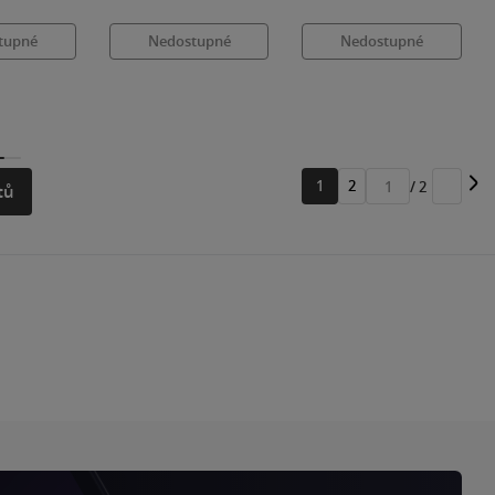
tupné
Nedostupné
Nedostupné
1
2
/ 2
tů
Přejít
na
stránku