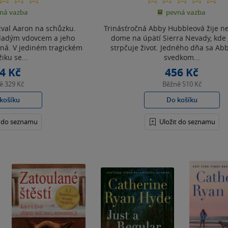
z
z
ná vazba
pevná vazba
5
5
hvězdiček
hvězdiček
zval Aaron na schůzku.
Trinásťročná Abby Hubbleová žije ne
mladým vdovcem a jeho
dome na úpätí Sierra Nevady, kde 
tná. V jediném tragickém
strpčuje život. Jedného dňa sa Ab
iku se...
svedkom...
4 Kč
456 Kč
ně
329 Kč
Běžně
510 Kč
košíku
Do košíku
t do seznamu
Uložit do seznamu