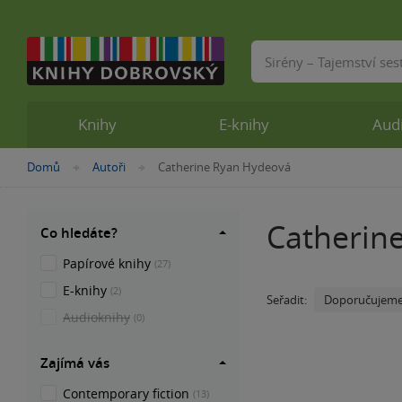
Vyhledávání
Knihy
E-knihy
Aud
Nacházíte
Domů
Autoři
Catherine Ryan Hydeová
»
»
se
zde:
Catherin
Co hledáte?
Papírové knihy
(27)
E-knihy
(2)
Doporučujem
Seřadit:
Audioknihy
(0)
Zajímá vás
Contemporary fiction
(13)