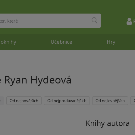
ioknihy
Učebnice
Hry
e Ryan Hydeová
e
Od nejnovějších
Od nejprodávanějších
Od nejlevnějších
Knihy autora