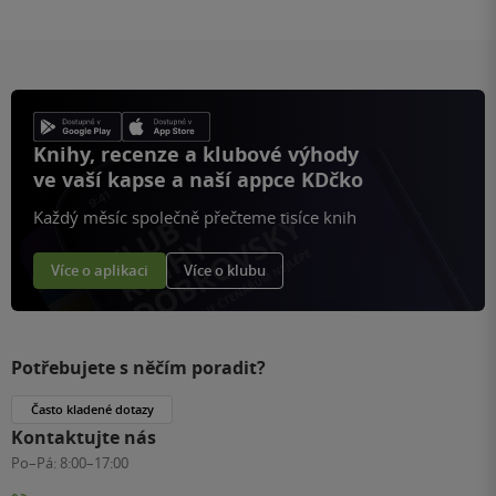
Knihy, recenze a klubové výhody
ve vaší kapse a naší appce KDčko
Každý měsíc společně přečteme tisíce knih
Více o aplikaci
Více o klubu
Potřebujete s něčím poradit?
Často kladené dotazy
Kontaktujte nás
Po–Pá:
8:00–17:00