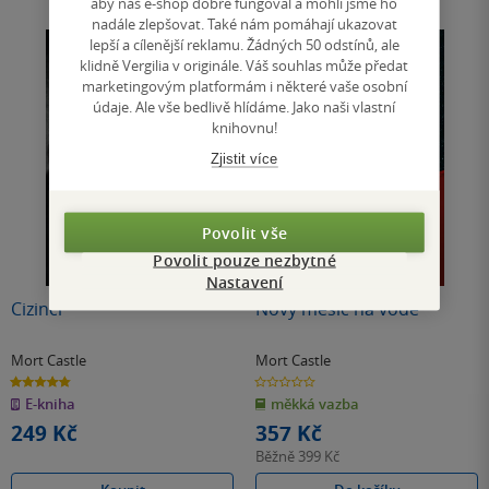
aby náš e-shop dobře fungoval a mohli jsme ho
nadále zlepšovat. Také nám pomáhají ukazovat
lepší a cílenější reklamu. Žádných 50 odstínů, ale
klidně Vergilia v originále. Váš souhlas může předat
marketingovým platformám i některé vaše osobní
údaje. Ale vše bedlivě hlídáme. Jako naši vlastní
knihovnu!
Zjistit více
Povolit vše
Povolit pouze nezbytné
Nastavení
Cizinci
Nový měsíc na vodě
Mort Castle
Mort Castle
4.8
0.0
z
z
E-kniha
měkká vazba
5
5
hvězdiček
hvězdiček
249 Kč
357 Kč
Běžně
399 Kč