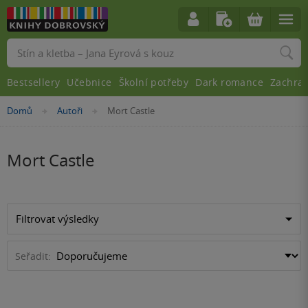
Vyhledávání
Bestsellery
Učebnice
Školní potřeby
Dark romance
Zachra
Nacházíte
Domů
Autoři
Mort Castle
»
»
se
zde:
Mort Castle
Filtrovat výsledky
Seřadit: