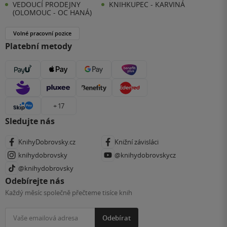
VEDOUCÍ PRODEJNY
KNIHKUPEC - KARVINÁ
(OLOMOUC - OC HANÁ)
Volné pracovní pozice
Platební metody
+ 17
Sledujte nás
KnihyDobrovsky.cz
Knižní závisláci
knihydobrovsky
@knihydobrovskycz
@knihydobrovsky
Odebírejte nás
Každý měsíc společně přečteme tisíce knih
Odebírat