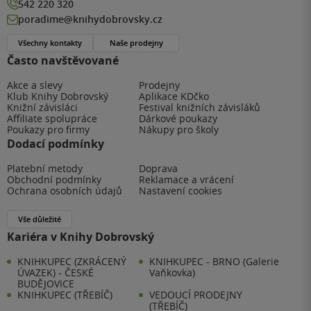
542 220 320
poradime@knihydobrovsky.cz
Všechny kontakty
Naše prodejny
Často navštěvované
Akce a slevy
Prodejny
Klub Knihy Dobrovský
Aplikace KDčko
Knižní závisláci
Festival knižních závisláků
Affiliate spolupráce
Dárkové poukazy
Poukazy pro firmy
Nákupy pro školy
Dodací podmínky
Platební metody
Doprava
Obchodní podmínky
Reklamace a vrácení
Ochrana osobních údajů
Nastavení cookies
Vše důležité
Kariéra v Knihy Dobrovský
KNIHKUPEC (ZKRÁCENÝ
KNIHKUPEC - BRNO (Galerie
ÚVAZEK) - ČESKÉ
Vaňkovka)
BUDĚJOVICE
KNIHKUPEC (TŘEBÍČ)
VEDOUCÍ PRODEJNY
(TŘEBÍČ)