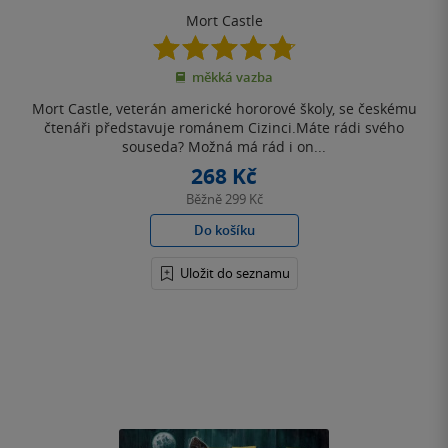
Mort Castle
4.8
z
měkká vazba
5
hvězdiček
Mort Castle, veterán americké hororové školy, se českému
čtenáři představuje románem Cizinci.Máte rádi svého
souseda? Možná má rád i on...
268 Kč
Běžně
299 Kč
Do košíku
Uložit do seznamu