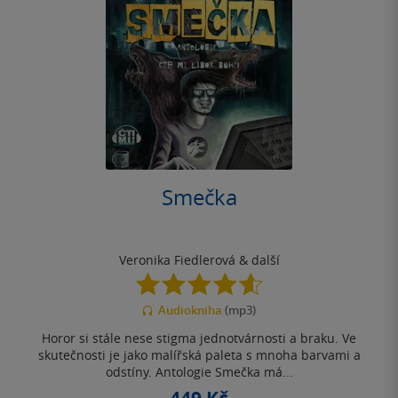
Smečka
Veronika Fiedlerová
& další
4.6
z
Audiokniha
(mp3)
5
hvězdiček
Horor si stále nese stigma jednotvárnosti a braku. Ve
skutečnosti je jako malířská paleta s mnoha barvami a
odstíny. Antologie Smečka má...