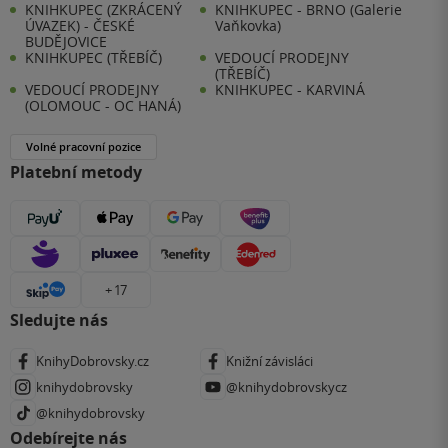
KNIHKUPEC (ZKRÁCENÝ
KNIHKUPEC - BRNO (Galerie
ÚVAZEK) - ČESKÉ
Vaňkovka)
BUDĚJOVICE
KNIHKUPEC (TŘEBÍČ)
VEDOUCÍ PRODEJNY
(TŘEBÍČ)
VEDOUCÍ PRODEJNY
KNIHKUPEC - KARVINÁ
(OLOMOUC - OC HANÁ)
Volné pracovní pozice
Platební metody
+ 17
Sledujte nás
KnihyDobrovsky.cz
Knižní závisláci
knihydobrovsky
@knihydobrovskycz
@knihydobrovsky
Odebírejte nás