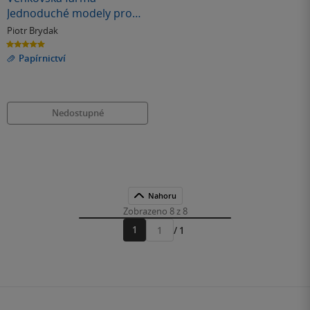
Jednoduché modely pro
děti
Piotr Brydak
5.0
z
Papírnictví
5
hvězdiček
Nedostupné
Nahoru
Zobrazeno 8 z 8
1
/ 1
Přejít
na
stránku