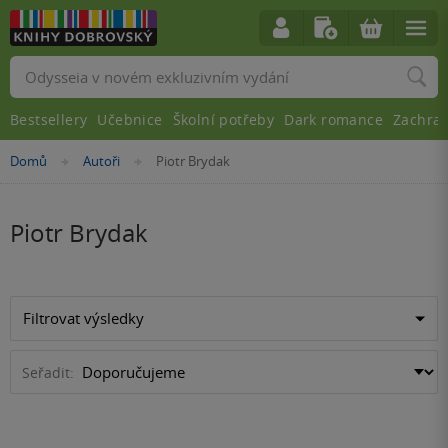
Vyhledávání
Bestsellery
Učebnice
Školní potřeby
Dark romance
Zachra
Nacházíte
Domů
Autoři
Piotr Brydak
»
»
se
zde:
Piotr Brydak
Filtrovat výsledky
Seřadit: