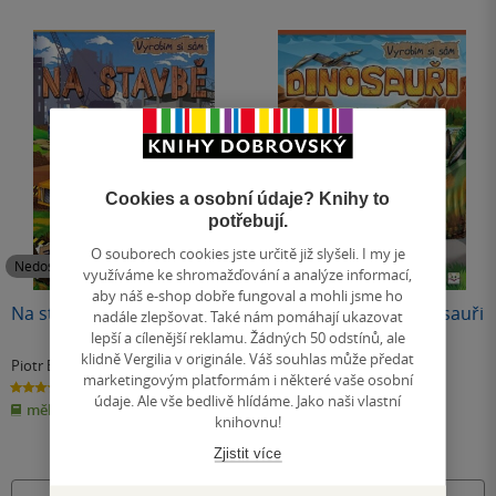
Cookies a osobní údaje? Knihy to
potřebují.
O souborech cookies jste určitě již slyšeli. I my je
Nedostupné
Nedostupné
využíváme ke shromažďování a analýze informací,
aby náš e-shop dobře fungoval a mohli jsme ho
Na stavbě Vyrobím si sám
Vyrobím si sám - Dinosauři
nadále zlepšovat. Také nám pomáhají ukazovat
lepší a cílenější reklamu. Žádných 50 odstínů, ale
klidně Vergilia v originále. Váš souhlas může předat
Piotr Brydak
Piotr Brydak
marketingovým platformám i některé vaše osobní
3.0
2.0
z
z
údaje. Ale vše bedlivě hlídáme. Jako naši vlastní
měkká vazba
měkká vazba
5
5
knihovnu!
hvězdiček
hvězdiček
Zjistit více