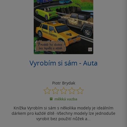
Vyrobím si sám - Auta
Piotr Brydak
0.0
z
měkká vazba
5
hvězdiček
Knížka Vyrobím si sám s několika modely je ideálním
dárkem pro každé dítě -Všechny modely lze jednoduše
vyrobit bez použití nůžek a...