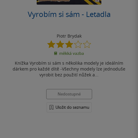
Vyrobím si sám - Letadla
Piotr Brydak
3.0
z
měkká vazba
5
hvězdiček
Knížka Vyrobím si sám s několika modely je ideálním
dárkem pro každé dítě -Všechny modely lze jednoduše
vyrobit bez použití nůžek a...
Nedostupné
Uložit do seznamu