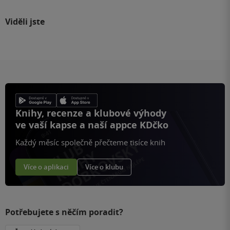
Viděli jste
Knihy, recenze a klubové výhody
ve vaší kapse a naší appce KDčko
Každý měsíc společně přečteme tisíce knih
Více o aplikaci
Více o klubu
Potřebujete s něčím poradit?