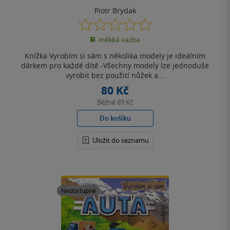
Piotr Brydak
0.0
z
měkká vazba
5
hvězdiček
Knížka Vyrobím si sám s několika modely je ideálním
dárkem pro každé dítě -Všechny modely lze jednoduše
vyrobit bez použití nůžek a...
80 Kč
Běžně
89 Kč
Do košíku
Uložit do seznamu
Nedostupné