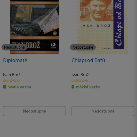
Nedostupné
Nedostupné
Diplomaté
Chlapi od Baťů
Ivan Brož
Ivan Brož
0.0
0.0
z
z
pevná vazba
měkká vazba
5
5
hvězdiček
hvězdiček
Nedostupné
Nedostupné