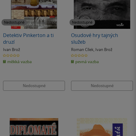
Nedostupné
Nedostupné
Detektiv Pinkerton a ti
Osudové hry tajných
druzí
služeb
Ivan Brož
Roman Cílek
,
Ivan Brož
0.0
0.0
z
z
měkká vazba
pevná vazba
5
5
hvězdiček
hvězdiček
Nedostupné
Nedostupné