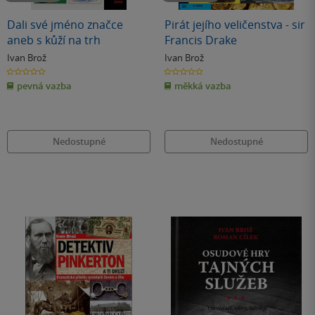
Dali své jméno značce
Pirát jejího veličenstva - sir
aneb s kůží na trh
Francis Drake
Ivan Brož
Ivan Brož
0.0
0.0
z
z
pevná vazba
měkká vazba
5
5
hvězdiček
hvězdiček
Nedostupné
Nedostupné