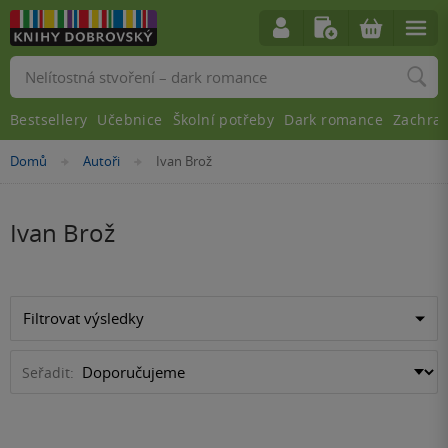
Vyhledávání
Bestsellery
Učebnice
Školní potřeby
Dark romance
Zachra
Nacházíte
Domů
Autoři
Ivan Brož
»
»
se
zde:
Ivan Brož
Filtrovat výsledky
Seřadit: