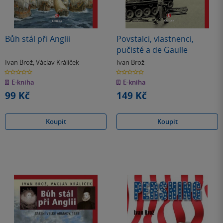
Bůh stál při Anglii
Povstalci, vlastnenci,
pučisté a de Gaulle
Ivan Brož
,
Václav Králíček
Ivan Brož
0.0
0.0
z
z
E-kniha
E-kniha
5
5
hvězdiček
hvězdiček
99 Kč
149 Kč
Koupit
Koupit