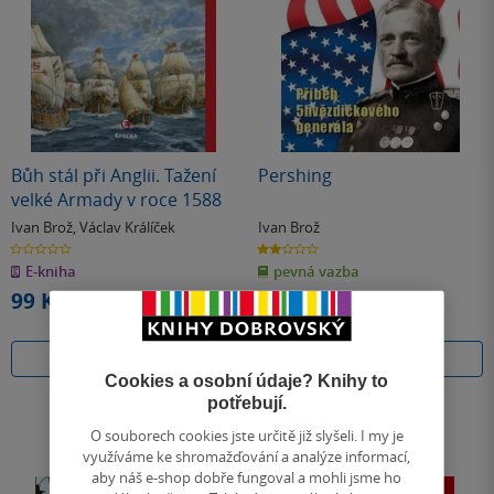
Bůh stál při Anglii. Tažení
Pershing
velké Armady v roce 1588
Ivan Brož
,
Václav Králíček
Ivan Brož
0.0
2.0
z
z
E-kniha
pevná vazba
5
5
hvězdiček
hvězdiček
99 Kč
44 Kč
Běžně
49 Kč
Koupit
Do košíku
Cookies a osobní údaje? Knihy to
potřebují.
O souborech cookies jste určitě již slyšeli. I my je
využíváme ke shromažďování a analýze informací,
aby náš e-shop dobře fungoval a mohli jsme ho