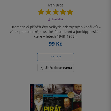
Ivan Brož
5.0
z
E-kniha
5
hvězdiček
Dramatický příběh čtyř velkých ozbrojených konfliktů –
válek palestinské, suezské, šestidenní a jomkippurské –
které v letech 1948–1973...
99 Kč
Koupit
Uložit do seznamu