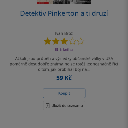
Detektiv Pinkerton a ti druzí
Ivan Brož
3.0
z
E-kniha
5
hvězdiček
Ačkoli jsou průběh a výsledky občanské války v USA
poměrně dost dobře známy, nelze totéž jednoznačně říci
o tom, jak probíhal boj na...
59 Kč
Koupit
Uložit do seznamu