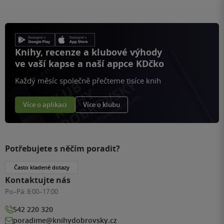
Knihy, recenze a klubové výhody
ve vaší kapse a naší appce KDčko
Každý měsíc společně přečteme tisíce knih
Více o aplikaci
Více o klubu
Potřebujete s něčím poradit?
Často kladené dotazy
Kontaktujte nás
Po–Pá:
8:00–17:00
542 220 320
poradime@knihydobrovsky.cz