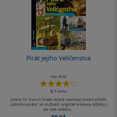
Pirát jejího Veličenstva
Ivan Brož
4.0
z
E-kniha
5
hvězdiček
Jméno Sir Francis Drake skrývá napínavý životní příběh
„státního piráta" ve službách anglické královny Alžběty I,
ale také velkého...