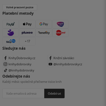
Volné pracovní pozice
Platební metody
+ 17
Sledujte nás
KnihyDobrovsky.cz
Knižní závisláci
knihydobrovsky
@knihydobrovskycz
@knihydobrovsky
Odebírejte nás
Každý měsíc společně přečteme tisíce knih
Odebírat