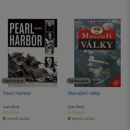
Nedostupné
Nedostupné
Pearl Harbor
Manažeři války
Ivan Brož
Ivan Brož
0.0
0.0
z
z
pevná vazba
pevná vazba
5
5
hvězdiček
hvězdiček