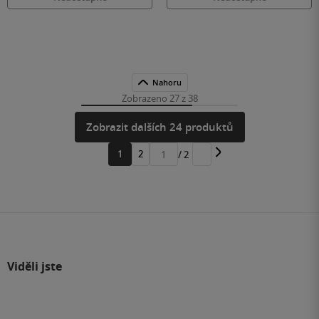
Nahoru
Zobrazeno 27 z 38
Zobrazit dalších 24 produktů
1
2
/ 2
Přejít
na
stránku
Viděli jste