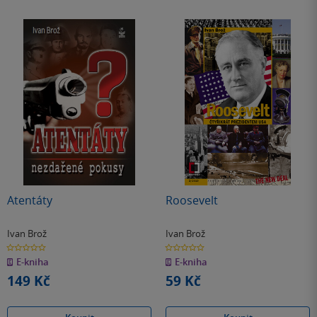
Atentáty
Roosevelt
Ivan Brož
Ivan Brož
0.0
0.0
z
z
E-kniha
E-kniha
5
5
hvězdiček
hvězdiček
149 Kč
59 Kč