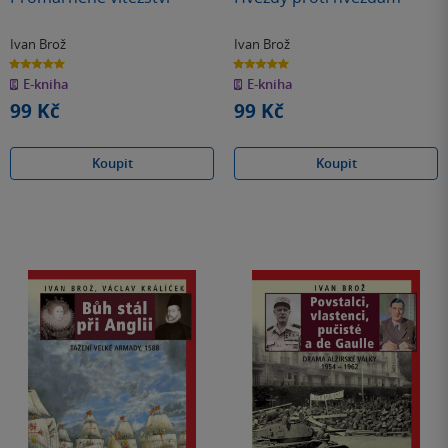
Ivan Brož
Ivan Brož
5.0
5.0
z
z
E-kniha
E-kniha
5
5
hvězdiček
hvězdiček
99 Kč
99 Kč
Koupit
Koupit