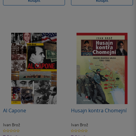
Koupit
Koupit
Al Capone
Husajn kontra Chomejní
Ivan Brož
Ivan Brož
0.0
0.0
z
z