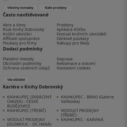
Všechny kontakty
Naše prodejny
Často navštěvované
Akce a slevy
Prodejny
Klub Knihy Dobrovský
Aplikace KDčko
Knižní závisláci
Festival knižních závisláků
Affiliate spolupráce
Dárkové poukazy
Poukazy pro firmy
Nákupy pro školy
Dodací podmínky
Platební metody
Doprava
Obchodní podmínky
Reklamace a vrácení
Ochrana osobních údajů
Nastavení cookies
Vše důležité
Kariéra v Knihy Dobrovský
KNIHKUPEC (ZKRÁCENÝ
KNIHKUPEC - BRNO (Galerie
ÚVAZEK) - ČESKÉ
Vaňkovka)
BUDĚJOVICE
KNIHKUPEC (TŘEBÍČ)
VEDOUCÍ PRODEJNY
(TŘEBÍČ)
VEDOUCÍ PRODEJNY
KNIHKUPEC - KARVINÁ
(OLOMOUC - OC HANÁ)