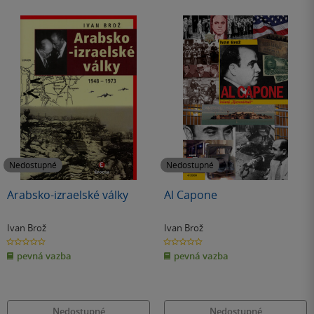
Nedostupné
Nedostupné
Arabsko-izraelské války
Al Capone
Ivan Brož
Ivan Brož
0.0
0.0
z
z
pevná vazba
pevná vazba
5
5
hvězdiček
hvězdiček
Nedostupné
Nedostupné