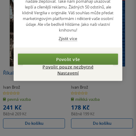
nadále zlepšovat. Také nám pomáhají ukazovat
lepší a cílenější reklamu. Žádných 50 odstínů, ale
klidně Vergilia v originále. Váš souhlas může předat
marketingovým platformám i některé vaše osobní
údaje. Ale vše bedlivě hlídáme. Jako naši vlastní
knihovnu!
Zjistit více
Povolit vše
Povolit pouze nezbytné
Říkali mu D´Artagnan
Slasti a strasti
Nastavení
Ivan Brož
Ivan Brož
0.0
0.0
z
z
pevná vazba
měkká vazba
5
5
hvězdiček
hvězdiček
241 Kč
178 Kč
Běžně
269 Kč
Běžně
199 Kč
Do košíku
Do košíku