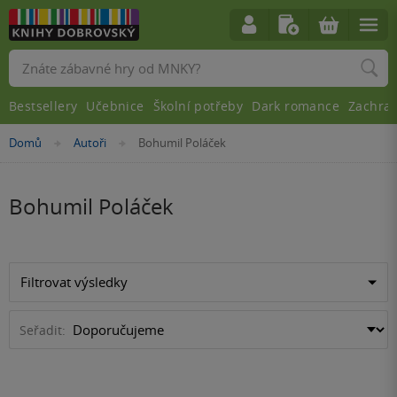
Vyhledávání
Bestsellery
Učebnice
Školní potřeby
Dark romance
Zachra
Nacházíte
Domů
Autoři
Bohumil Poláček
»
»
se
zde:
Bohumil Poláček
Filtrovat výsledky
Seřadit: