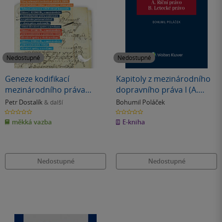
Nedostupné
Nedostupné
Geneze kodifikací
Kapitoly z mezinárodního
mezinárodního práva
dopravního práva I (A.
soukromého -
Říční právo, B. Letecké
Petr Dostalík
Bohumil Poláček
& další
Soukromoprávní úpravy
právo)
0.0
0.0
z
z
mezinárodních poměrů
měkká vazba
E-kniha
5
5
hvězdiček
hvězdiček
Nedostupné
Nedostupné