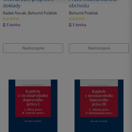
doklady
obchodu
Radek Novák
,
Bohumil Poláček
Bohumil Poláček
0.0
0.0
z
z
E-kniha
E-kniha
5
5
hvězdiček
hvězdiček
Nedostupné
Nedostupné