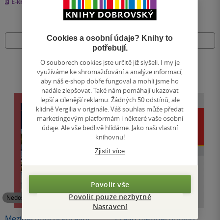
E-kniha
E-kniha
5
5
hvězdiček
hvězdiček
Cookies a osobní údaje? Knihy to
Nedostupné
Nedostupné
potřebují.
O souborech cookies jste určitě již slyšeli. I my je
využíváme ke shromažďování a analýze informací,
aby náš e-shop dobře fungoval a mohli jsme ho
nadále zlepšovat. Také nám pomáhají ukazovat
lepší a cílenější reklamu. Žádných 50 odstínů, ale
klidně Vergilia v originále. Váš souhlas může předat
marketingovým platformám i některé vaše osobní
údaje. Ale vše bedlivě hlídáme. Jako naši vlastní
knihovnu!
Zjistit více
Povolit vše
Povolit pouze nezbytné
Nedostupné
Nedostupné
Nastavení
Mezinárodní přepravní
Právo mezinárodního