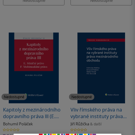
Nedostupné
Nedostupné
Nedostupné
Nedostupné
Kapitoly z mezinárodního
Vliv římského práva na
dopravního práva III (E.
vybrané instituty práva
Silniční právo, F.
mezinárodního obchodu
Bohumil Poláček
Jiří Růžička
& další
Multimodální právo)
0.0
0.0
z
z