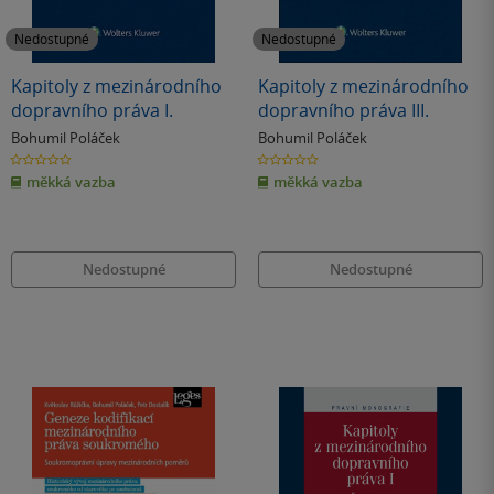
Nedostupné
Nedostupné
Kapitoly z mezinárodního
Kapitoly z mezinárodního
dopravního práva I.
dopravního práva III.
Bohumil Poláček
Bohumil Poláček
0.0
0.0
z
z
měkká vazba
měkká vazba
5
5
hvězdiček
hvězdiček
Nedostupné
Nedostupné