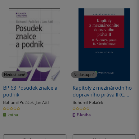
Nedostupné
Nedostupné
BP 63 Posudek znalce a
Kapitoly z mezinárodního
podnik
dopravního práva II (C.
Železniční právo, D.
Bohumil Poláček
,
Jan Attl
Bohumil Poláček
Námořní právo)
0.0
0.0
z
z
kniha
E-kniha
5
5
hvězdiček
hvězdiček