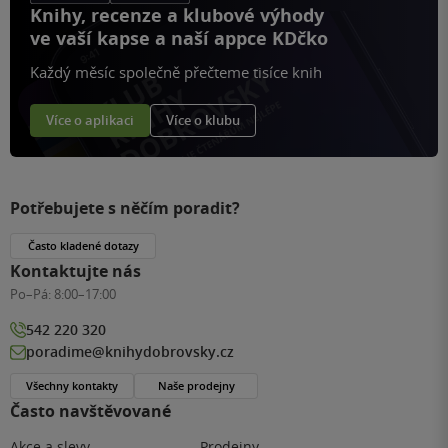
Knihy, recenze a klubové výhody
ve vaší kapse a naší appce KDčko
Každý měsíc společně přečteme tisíce knih
Více o aplikaci
Více o klubu
Potřebujete s něčím poradit?
Často kladené dotazy
Kontaktujte nás
Po–Pá:
8:00–17:00
542 220 320
poradime@knihydobrovsky.cz
Všechny kontakty
Naše prodejny
Často navštěvované
Akce a slevy
Prodejny