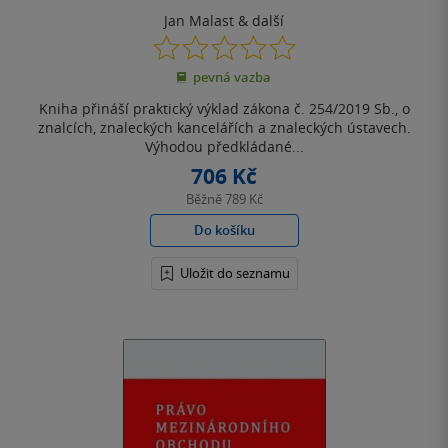
Praktický koment.
Jan Malast
& další
0.0
z
pevná vazba
5
hvězdiček
Kniha přináší praktický výklad zákona č. 254/2019 Sb., o
znalcích, znaleckých kancelářích a znaleckých ústavech.
Výhodou předkládané...
706 Kč
Běžně
789 Kč
Do košíku
Uložit do seznamu