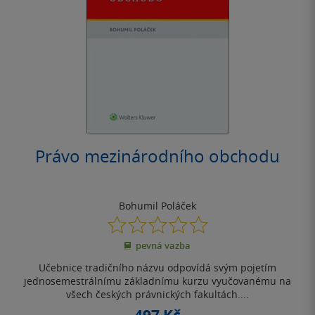
Právo mezinárodního obchodu
Bohumil Poláček
0.0
z
pevná vazba
5
hvězdiček
Učebnice tradičního názvu odpovídá svým pojetím
jednosemestrálnímu základnímu kurzu vyučovanému na
všech českých právnických fakultách....