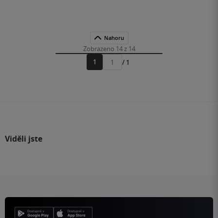
Nahoru
Zobrazeno 14 z 14
1
/ 1
Přejít
na
stránku
Viděli jste