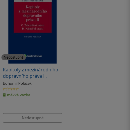
Nedostupné
Kapitoly z mezinárodního
dopravního práva II.
Bohumil Poláček
0.0
z
měkká vazba
5
hvězdiček
Nedostupné