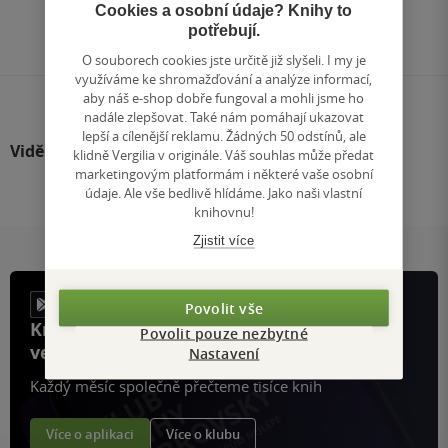
Přejít
Cookies a osobní údaje? Knihy to
na
potřebují.
stránku
O souborech cookies jste určitě již slyšeli. I my je
využíváme ke shromažďování a analýze informací,
aby náš e-shop dobře fungoval a mohli jsme ho
nadále zlepšovat. Také nám pomáhají ukazovat
lepší a cílenější reklamu. Žádných 50 odstínů, ale
Viděli jste
klidně Vergilia v originále. Váš souhlas může předat
marketingovým platformám i některé vaše osobní
údaje. Ale vše bedlivě hlídáme. Jako naši vlastní
knihovnu!
Zjistit více
Povolit vše
Knihy, recenze a klubové výhody
Povolit pouze nezbytné
ve vaší kapse a naší appce KDčko
Nastavení
Každý měsíc společně přečteme tisíce knih
Více o aplikaci
Více o klubu