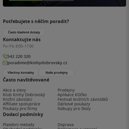
Potřebujete s něčím poradit?
Často kladené dotazy
Kontaktujte nás
Po–Pá:
8:00–17:00
542 220 320
poradime@knihydobrovsky.cz
Všechny kontakty
Naše prodejny
Často navštěvované
Akce a slevy
Prodejny
Klub Knihy Dobrovský
Aplikace KDčko
Knižní závisláci
Festival knižních závisláků
Affiliate spolupráce
Dárkové poukazy
Poukazy pro firmy
Nákupy pro školy
Dodací podmínky
Platební metody
Doprava