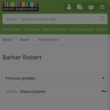
Vyhledávání
Bestsellery
Učebnice
Školní potřeby
Dark romance
Zachra
Nacházíte
Domů
Autoři
Barber Robert
»
»
se
zde:
Barber Robert
Filtrovat výsledky
Seřadit: