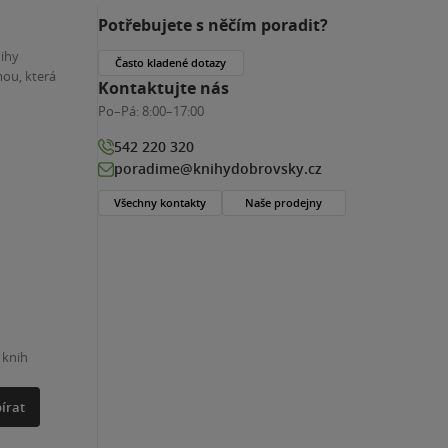
Potřebujete s něčím poradit?
nihy
Často kladené dotazy
ou, která
Kontaktujte nás
Po–Pá:
8:00–17:00
542 220 320
poradime@knihydobrovsky.cz
Všechny kontakty
Naše prodejny
 knih
írat