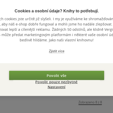
Cookies a osobní údaje? Knihy to potřebují.
h cookies jste určitě již slyšeli. I my je využíváme ke shromažďován
, aby náš e-shop dobře fungoval a mohli jsme ho nadále zlepšovat
vat lepší a cílenější reklamu. Žádných 50 odstínů, ale klidně Vergil
On the Calculation
On the Calculation
On the Ca
s může předat marketingovým platformám i některé vaše osobní úda
of Volume III
of Volume IV
of Volume
bedlivě hlídáme. Jako naši vlastní knihovnu!
III)
Balle Solvej
Balle Solvej
Balle Solvej
0.0
0.0
0.0
z
z
z
Zjistit více
měkká vazba
měkká vazba
měkká va
5
5
5
hvězdiček
hvězdiček
hvězdiček
429 Kč
429 Kč
396 Kč
Do košíku
Do košíku
Do k
Povolit vše
Povolit pouze nezbytné
Nastavení
Zobrazeno 8 z 8