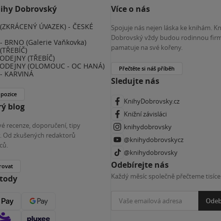
nihy Dobrovský
Více o nás
(ZKRÁCENÝ ÚVAZEK) - ČESKÉ
Spojuje nás nejen láska ke knihám. K
E
Dobrovský vždy budou rodinnou firm
 BRNO (Galerie Vaňkovka)
pamatuje na své kořeny.
(TŘEBÍČ)
ODEJNY (TŘEBÍČ)
ODEJNY (OLOMOUC - OC HANÁ)
Přečtěte si náš příběh
- KARVINÁ
Sledujte nás
 pozice
KnihyDobrovsky.cz
ý blog
Knižní závisláci
é recenze, doporučení, tipy
knihydobrovsky
ky. Od zkušených redaktorů
@knihydobrovskycz
ců.
@knihydobrovsky
Odebírejte nás
rovat
Každý měsíc společně přečteme tisíce
etody
Odeb