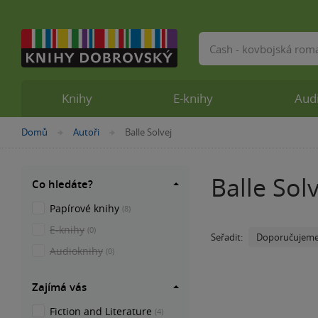
Vyhledávání
Knihy
E-knihy
Aud
Nacházíte
Domů
Autoři
Balle Solvej
»
»
se
zde:
Balle Solv
Co hledáte?
Papírové knihy
(8)
E-knihy
(0)
Doporučujem
Seřadit:
Audioknihy
(0)
Zajímá vás
Fiction and Literature
(4)