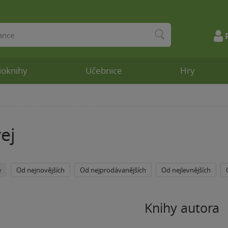
ioknihy
Učebnice
Hry
ej
e
Od nejnovějších
Od nejprodávanějších
Od nejlevnějších
Knihy autora