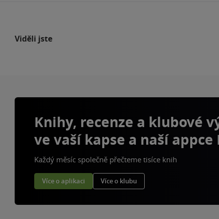
Viděli jste
Knihy, recenze a klubové 
ve vaší kapse a naší appce
Každý měsíc společně přečteme tisíce knih
Více o aplikaci
Více o klubu