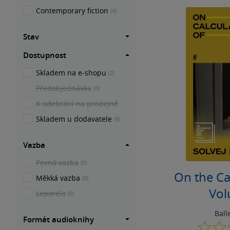
Contemporary fiction
(4)
Stav
Dostupnost
Skladem na e-shopu
(2)
Předobjednávka
(0)
K odebrání na prodejně
Skladem u dodavatele
(6)
Vazba
Pevná vazba
(0)
On the Ca
Měkká vazba
(8)
Vol
Leporelo
(0)
Ball
Formát audioknihy