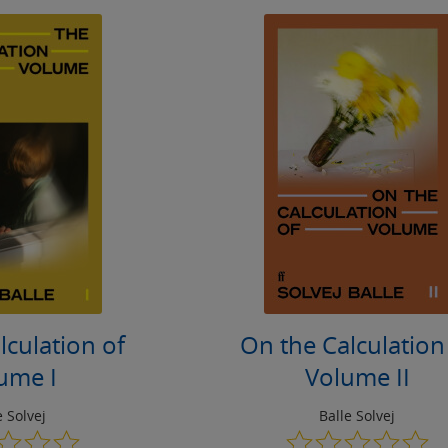
lculation of
On the Calculation
ume I
Volume II
e Solvej
Balle Solvej
0.0
0.0