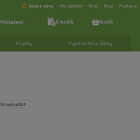
Akce a slevy
Vše důležité
Klub
Blog
Prodejny
E-košík
Košík
Přihlášení
Hračky
Papírnictví a dárky
Od nejdražších