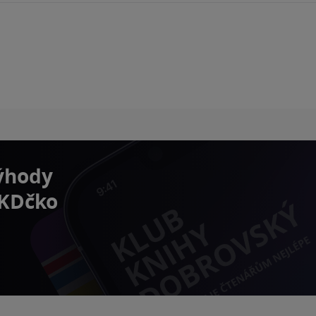
výhody
 KDčko