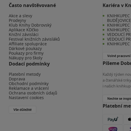
Často navštěvované
Kariéra v K
Akce a slevy
KNIHKUPEC 
Prodejny
BUDĚJOVIC
Klub Knihy Dobrovský
KNIHKUPEC -
Aplikace KDčko
KNIHKUPEC 
Knižní závisláci
VEDOUCÍ PR
Festival knižních závisláků
VEDOUCÍ PR
Affiliate spolupráce
KNIHKUPEC 
Dárkové poukazy
Poukazy pro firmy
Volné pracovní
Nákupy pro školy
Píšeme Dobr
Dodací podmínky
Platební metody
Každý týden nov
Doprava
a čtenářské tri
Obchodní podmínky
i našich knihkup
Reklamace a vrácení
Ochrana osobních údajů
Nastavení cookies
Nechte se inspi
Platební m
Vše důležité