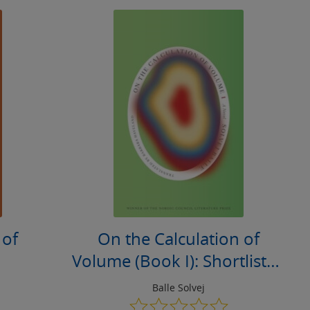
 of
On the Calculation of
Volume (Book I): Shortlisted
for the 2025 International
Balle Solvej
Booker Prize
0.0