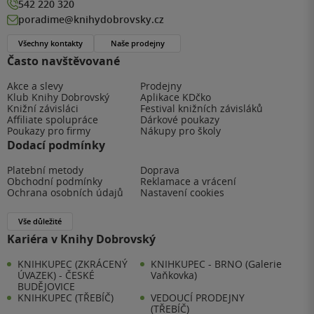
542 220 320
poradime@knihydobrovsky.cz
Všechny kontakty
Naše prodejny
Často navštěvované
Akce a slevy
Prodejny
Klub Knihy Dobrovský
Aplikace KDčko
Knižní závisláci
Festival knižních závisláků
Affiliate spolupráce
Dárkové poukazy
Poukazy pro firmy
Nákupy pro školy
Dodací podmínky
Platební metody
Doprava
Obchodní podmínky
Reklamace a vrácení
Ochrana osobních údajů
Nastavení cookies
Vše důležité
Kariéra v Knihy Dobrovský
KNIHKUPEC (ZKRÁCENÝ
KNIHKUPEC - BRNO (Galerie
ÚVAZEK) - ČESKÉ
Vaňkovka)
BUDĚJOVICE
KNIHKUPEC (TŘEBÍČ)
VEDOUCÍ PRODEJNY
(TŘEBÍČ)