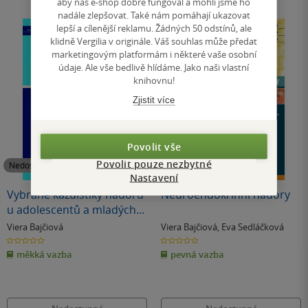
aby náš e-shop dobře fungoval a mohli jsme ho
nadále zlepšovat. Také nám pomáhají ukazovat
lepší a cílenější reklamu. Žádných 50 odstínů, ale
klidně Vergilia v originále. Váš souhlas může předat
marketingovým platformám i některé vaše osobní
údaje. Ale vše bedlivě hlídáme. Jako naši vlastní
knihovnu!
Zjistit více
Povolit vše
Povolit pouze nezbytné
Nedostupné
Nedostupné
Nastavení
Vybrané kazuistiky nádorů
Neuroendokrinní nádory
u adolescentů a mladých
dospělých
Viera Bajčiová
Viera Bajčiová
,
Eva Sedláčková
0.0
0.0
z
z
měkká vazba
pevná vazba
5
5
hvězdiček
hvězdiček