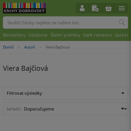
Vyhledávání
Bestsellery
Učebnice
Školní potřeby
Dark romance
Zachra
Nacházíte
Domů
Autoři
Viera Bajčiová
»
»
se
zde:
Viera Bajčiová
Filtrovat výsledky
Seřadit: