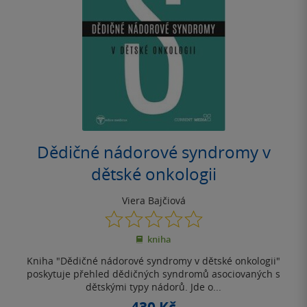
Dědičné nádorové syndromy v
dětské onkologii
Viera Bajčiová
0.0
z
kniha
5
hvězdiček
Kniha "Dědičné nádorové syndromy v dětské onkologii"
poskytuje přehled dědičných syndromů asociovaných s
dětskými typy nádorů. Jde o...