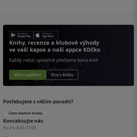
Knihy, recenze a klubové výhody
ve vaší kapse a naší appce KDčko
Každý měsíc společně přečteme tisíce knih
Více o aplikaci
Více o klubu
Potřebujete s něčím poradit?
Často kladené dotazy
Kontaktujte nás
Po–Pá:
8:00–17:00