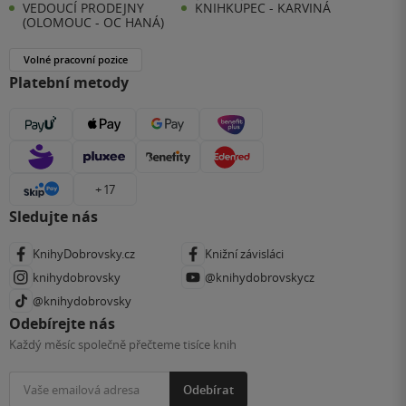
VEDOUCÍ PRODEJNY
KNIHKUPEC - KARVINÁ
(OLOMOUC - OC HANÁ)
Volné pracovní pozice
Platební metody
+ 17
Sledujte nás
KnihyDobrovsky.cz
Knižní závisláci
knihydobrovsky
@knihydobrovskycz
@knihydobrovsky
Odebírejte nás
Každý měsíc společně přečteme tisíce knih
Odebírat