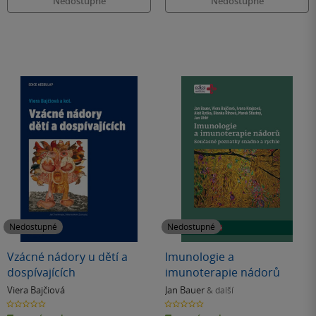
Nedostupné
Nedostupné
Nedostupné
Nedostupné
Vzácné nádory u dětí a
Imunologie a
dospívajících
imunoterapie nádorů
Viera Bajčiová
Jan Bauer
& další
0.0
0.0
z
z