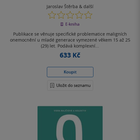
Jaroslav Štěrba
& další
0.0
z
E-kniha
5
hvězdiček
Publikace se věnuje specifické problematice maligních
onemocnění u mladé generace vymezené věkem 15 až 25
(29) let. Podává komplexní...
633 Kč
Koupit
Uložit do seznamu