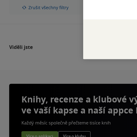
hvězdiček
Zrušit všechny filtry
Viděli jste
Knihy, recenze a klubové 
ve vaší kapse a naší appce
Každý měsíc společně přečteme tisíce knih
Více o aplikaci
Více o klubu