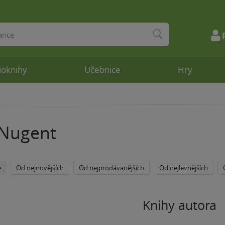
ioknihy
Učebnice
Hry
 Nugent
e
Od nejnovějších
Od nejprodávanějších
Od nejlevnějších
Knihy autora