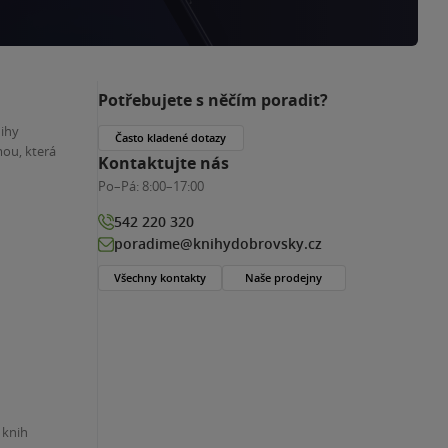
Potřebujete s něčím poradit?
nihy
Často kladené dotazy
ou, která
Kontaktujte nás
Po–Pá:
8:00–17:00
542 220 320
poradime@knihydobrovsky.cz
Všechny kontakty
Naše prodejny
 knih