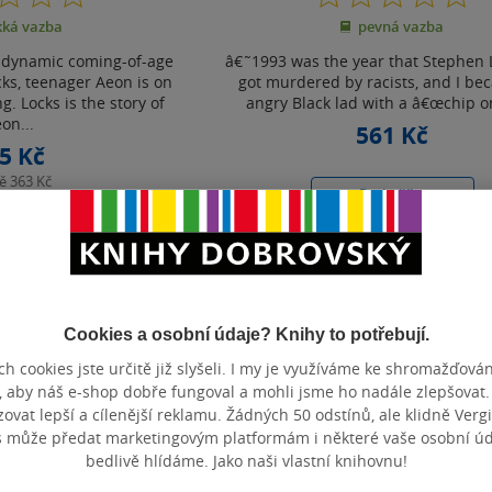
z
z
ká vazba
pevná vazba
5
5
hvězdiček
hvězdiček
s dynamic coming-of-age
â€˜1993 was the year that Stephen
cks, teenager Aeon is on
got murdered by racists, and I b
g. Locks is the story of
angry Black lad with a â€œchip on
on...
561 Kč
5 Kč
ně
363 Kč
Do košíku
košíku
Uložit do seznamu
t do seznamu
Cookies a osobní údaje? Knihy to potřebují.
h cookies jste určitě již slyšeli. I my je využíváme ke shromažďován
Zobrazeno 3 z 3
, aby náš e-shop dobře fungoval a mohli jsme ho nadále zlepšovat
vat lepší a cílenější reklamu. Žádných 50 odstínů, ale klidně Vergil
s může předat marketingovým platformám i některé vaše osobní úda
bedlivě hlídáme. Jako naši vlastní knihovnu!