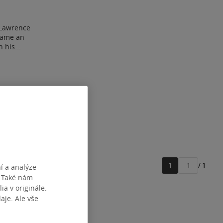
 Lawrence
ecame an
 his...
1
/ 1
í a analýze
Přejít
. Také nám
na
ia v originále.
stránku
je. Ale vše