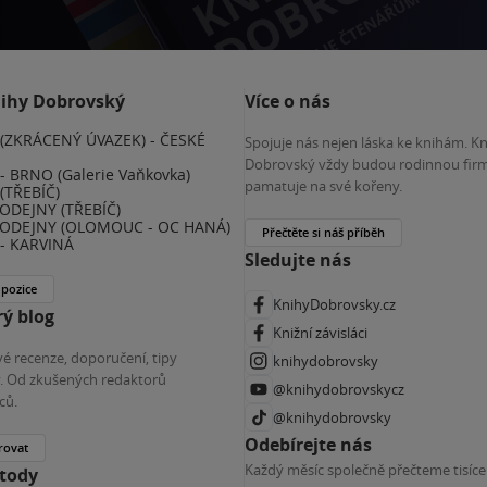
nihy Dobrovský
Více o nás
(ZKRÁCENÝ ÚVAZEK) - ČESKÉ
Spojuje nás nejen láska ke knihám. K
E
Dobrovský vždy budou rodinnou firm
 BRNO (Galerie Vaňkovka)
pamatuje na své kořeny.
(TŘEBÍČ)
ODEJNY (TŘEBÍČ)
ODEJNY (OLOMOUC - OC HANÁ)
Přečtěte si náš příběh
- KARVINÁ
Sledujte nás
 pozice
KnihyDobrovsky.cz
ý blog
Knižní závisláci
é recenze, doporučení, tipy
knihydobrovsky
ky. Od zkušených redaktorů
@knihydobrovskycz
ců.
@knihydobrovsky
Odebírejte nás
rovat
Každý měsíc společně přečteme tisíce
etody