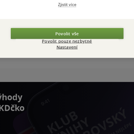
Zjistit více
Povolit vše
Povolit pouze nezbytné
Nastavení
výhody
 KDčko