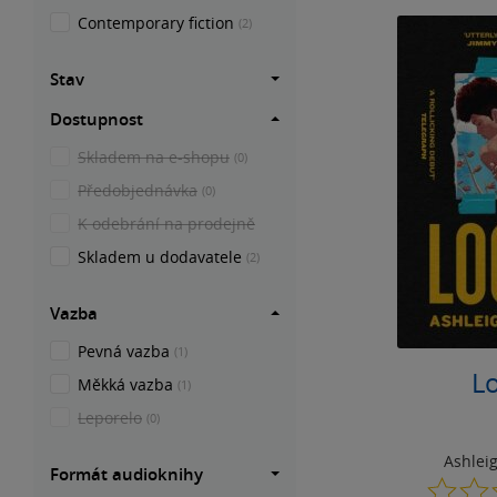
Contemporary fiction
(2)
Stav
Dostupnost
Skladem na e-shopu
(0)
Předobjednávka
(0)
K odebrání na prodejně
Skladem u dodavatele
(2)
Vazba
Pevná vazba
(1)
L
Měkká vazba
(1)
Leporelo
(0)
Ashlei
Formát audioknihy