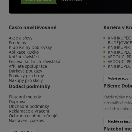
Často navštěvované
Kariéra v K
Akce a slevy
KNIHKUPEC 
Prodejny
BUDĚJOVIC
Klub Knihy Dobrovský
KNIHKUPEC -
Aplikace KDčko
KNIHKUPEC 
Knižní závisláci
VEDOUCÍ PR
Festival knižních závisláků
VEDOUCÍ PR
Affiliate spolupráce
KNIHKUPEC 
Dárkové poukazy
Poukazy pro firmy
Volné pracovní
Nákupy pro školy
Píšeme Dobr
Dodací podmínky
Platební metody
Každý týden nov
Doprava
a čtenářské tri
Obchodní podmínky
i našich knihkup
Reklamace a vrácení
Ochrana osobních údajů
Nastavení cookies
Nechte se inspi
Platební m