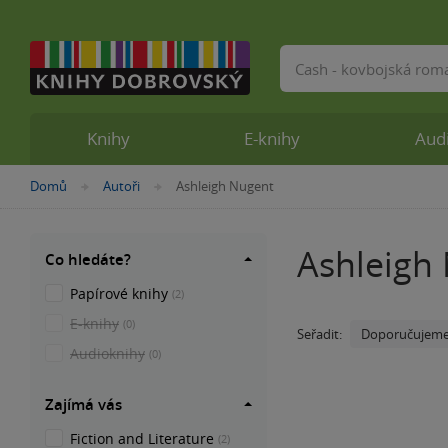
Vyhledávání
Knihy
E-knihy
Aud
Nacházíte
Domů
Autoři
Ashleigh Nugent
»
»
se
zde:
Ashleigh
Co hledáte?
Papírové knihy
(2)
E-knihy
(0)
Doporučujem
Seřadit:
Audioknihy
(0)
Zajímá vás
Fiction and Literature
(2)