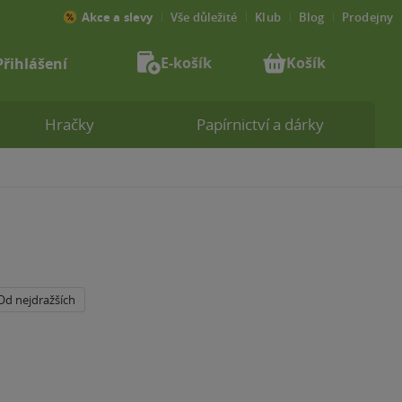
Akce a slevy
Vše důležité
Klub
Blog
Prodejny
E-košík
Košík
Přihlášení
Hračky
Papírnictví a dárky
Od nejdražších