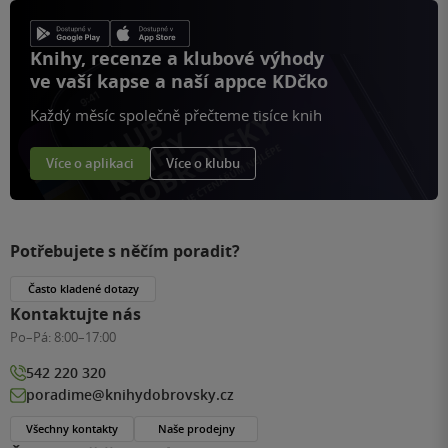
Knihy, recenze a klubové výhody
ve vaší kapse a naší appce KDčko
Každý měsíc společně přečteme tisíce knih
Více o aplikaci
Více o klubu
Potřebujete s něčím poradit?
Často kladené dotazy
Kontaktujte nás
Po–Pá:
8:00–17:00
542 220 320
poradime@knihydobrovsky.cz
Všechny kontakty
Naše prodejny