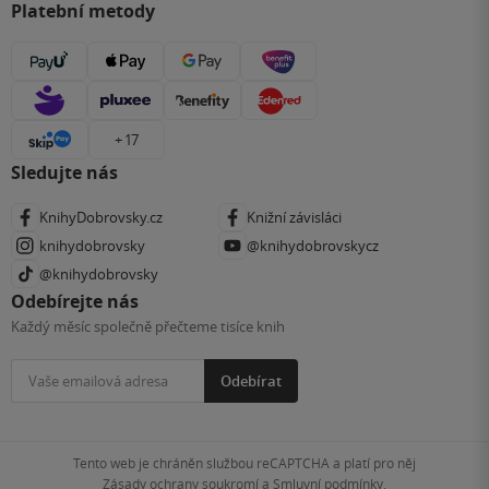
Platební metody
+ 17
Sledujte nás
KnihyDobrovsky.cz
Knižní závisláci
knihydobrovsky
@knihydobrovskycz
@knihydobrovsky
Odebírejte nás
Každý měsíc společně přečteme tisíce knih
Odebírat
Tento web je chráněn službou reCAPTCHA a platí pro něj
Zásady ochrany soukromí
a
Smluvní podmínky
.