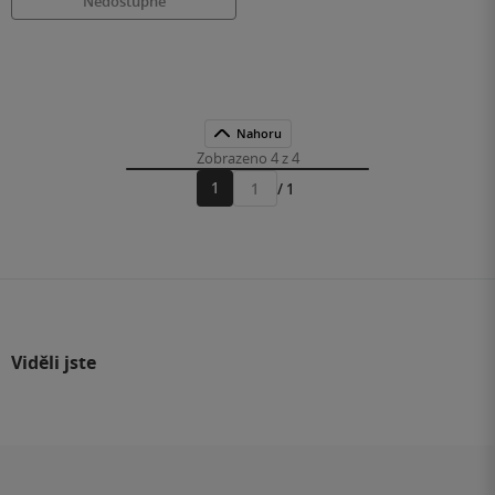
Nedostupné
Nahoru
Zobrazeno 4 z 4
1
/ 1
Přejít
na
stránku
Viděli jste