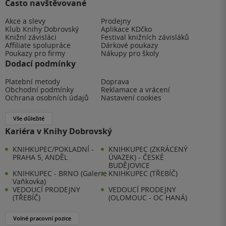
Často navštěvované
Akce a slevy
Prodejny
Klub Knihy Dobrovský
Aplikace KDčko
Knižní závisláci
Festival knižních závisláků
Affiliate spolupráce
Dárkové poukazy
Poukazy pro firmy
Nákupy pro školy
Dodací podmínky
Platební metody
Doprava
Obchodní podmínky
Reklamace a vrácení
Ochrana osobních údajů
Nastavení cookies
Vše důležité
Kariéra v Knihy Dobrovský
KNIHKUPEC/POKLADNÍ -
KNIHKUPEC (ZKRÁCENÝ
PRAHA 5, ANDĚL
ÚVAZEK) - ČESKÉ
BUDĚJOVICE
KNIHKUPEC - BRNO (Galerie
KNIHKUPEC (TŘEBÍČ)
Vaňkovka)
VEDOUCÍ PRODEJNY
VEDOUCÍ PRODEJNY
(TŘEBÍČ)
(OLOMOUC - OC HANÁ)
Volné pracovní pozice