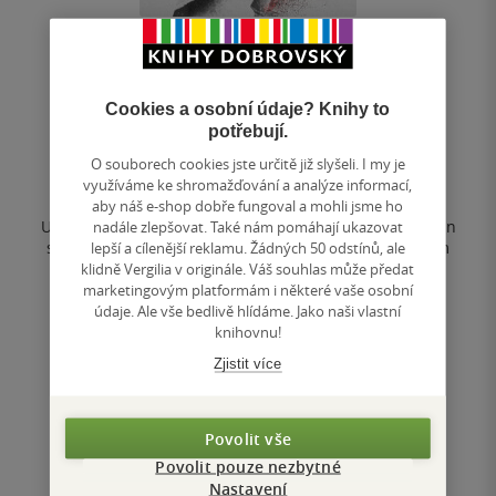
Druhý život Adolfa Eichmanna
Cookies a osobní údaje? Knihy to
Ariel Magnus
potřebují.
4.0
O souborech cookies jste určitě již slyšeli. I my je
z
využíváme ke shromažďování a analýze informací,
E-kniha
5
aby náš e-shop dobře fungoval a mohli jsme ho
hvězdiček
Už od konce války se strůjce holocaustu Adolf Eichmann
nadále zlepšovat. Také nám pomáhají ukazovat
skrývá před spravedlností. Roku 1950 se pod falešným
lepší a cílenější reklamu. Žádných 50 odstínů, ale
jménem Ricardo Klement usadí...
klidně Vergilia v originále. Váš souhlas může předat
marketingovým platformám i některé vaše osobní
údaje. Ale vše bedlivě hlídáme. Jako naši vlastní
knihovnu!
Nedostupné
Zjistit více
Uložit do seznamu
Povolit vše
Povolit pouze nezbytné
Nastavení