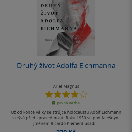
Druhý život Adolfa Eichmanna
Ariel Magnus
4.0
z
pevná vazba
5
hvězdiček
Už od konce války se strůjce holocaustu Adolf Eichmann
skrývá před spravedlností. Roku 1950 se pod falešným
jménem Ricardo Klement usadí...