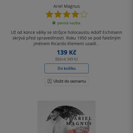
Ariel Magnus
4.0
z
pevná vazba
5
hvězdiček
Už od konce války se strůjce holocaustu Adolf Eichmann
skrývá před spravedlností. Roku 1950 se pod falešným
jménem Ricardo Klement usadí...
139 Kč
Běžně
349 Kč
Do košíku
Uložit do seznamu