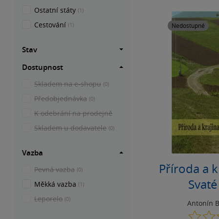
Ostatní státy
(1)
Cestování
(1)
Nedostupné
Stav
Dostupnost
Skladem na e-shopu
(0)
Předobjednávka
(0)
K odebrání na prodejně
Skladem u dodavatele
(0)
Vazba
Příroda a k
Pevná vazba
(0)
Svaté
Měkká vazba
(1)
Leporelo
(0)
Antonín 