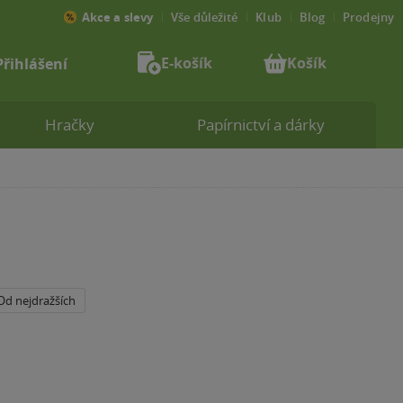
Akce a slevy
Vše důležité
Klub
Blog
Prodejny
E-košík
Košík
Přihlášení
Hračky
Papírnictví a dárky
Od nejdražších