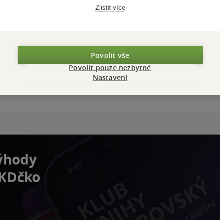
Zjistit více
Povolit vše
Povolit pouze nezbytné
Nastavení
výhody
 KDčko