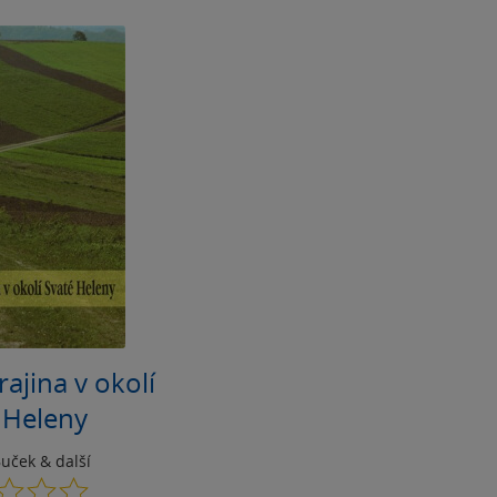
rajina v okolí
 Heleny
Buček
& další
0.0