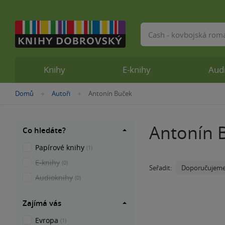
Vyhledávání
Knihy
E-knihy
Aud
Nacházíte
Domů
Autoři
Antonín Buček
»
»
se
zde:
Antonín 
Co hledáte?
Papírové knihy
(1)
E-knihy
(0)
Doporučujem
Seřadit:
Audioknihy
(0)
Zajímá vás
Evropa
(1)