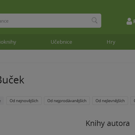
ioknihy
Učebnice
Hry
Buček
e
Od nejnovějších
Od nejprodávanějších
Od nejlevnějších
Knihy autora