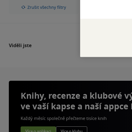
hvězdiček
Zrušit všechny filtry
Viděli jste
Knihy, recenze a klubové 
ve vaší kapse a naší appce
Každý měsíc společně přečteme tisíce knih
Více o aplikaci
Více o klubu