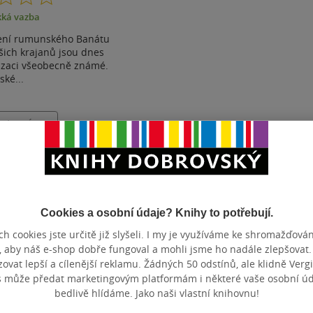
z
ká vazba
5
hvězdiček
lení rumunského Banátu
šich krajanů jsou dnes
izaci všeobecně známé.
ské...
ostupné
t do seznamu
Cookies a osobní údaje? Knihy to potřebují.
Zobrazeno 3 z 3
h cookies jste určitě již slyšeli. I my je využíváme ke shromažďován
, aby náš e-shop dobře fungoval a mohli jsme ho nadále zlepšovat
vat lepší a cílenější reklamu. Žádných 50 odstínů, ale klidně Vergil
s může předat marketingovým platformám i některé vaše osobní úda
bedlivě hlídáme. Jako naši vlastní knihovnu!