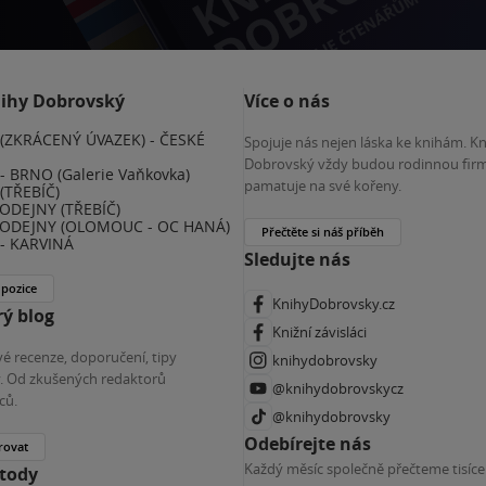
nihy Dobrovský
Více o nás
(ZKRÁCENÝ ÚVAZEK) - ČESKÉ
Spojuje nás nejen láska ke knihám. K
E
Dobrovský vždy budou rodinnou firm
 BRNO (Galerie Vaňkovka)
pamatuje na své kořeny.
(TŘEBÍČ)
ODEJNY (TŘEBÍČ)
ODEJNY (OLOMOUC - OC HANÁ)
Přečtěte si náš příběh
- KARVINÁ
Sledujte nás
 pozice
KnihyDobrovsky.cz
ý blog
Knižní závisláci
é recenze, doporučení, tipy
knihydobrovsky
ky. Od zkušených redaktorů
@knihydobrovskycz
ců.
@knihydobrovsky
Odebírejte nás
rovat
Každý měsíc společně přečteme tisíce
etody