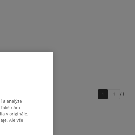
1
/ 1
Přejít
í a analýze
na
. Také nám
stránku
ia v originále.
je. Ale vše