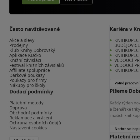
Často navštěvované
Kariéra v K
Akce a slevy
KNIHKUPEC 
Prodejny
BUDĚJOVIC
Klub Knihy Dobrovský
KNIHKUPEC -
Aplikace KDčko
KNIHKUPEC 
Knižní závisláci
VEDOUCÍ PR
Festival knižních závisláků
VEDOUCÍ PR
Affiliate spolupráce
KNIHKUPEC 
Dárkové poukazy
Poukazy pro firmy
Volné pracovní
Nákupy pro školy
Píšeme Dobr
Dodací podmínky
Platební metody
Každý týden nov
Doprava
a čtenářské tri
Obchodní podmínky
i našich knihkup
Reklamace a vrácení
Ochrana osobních údajů
Nastavení cookies
Nechte se inspi
Platební m