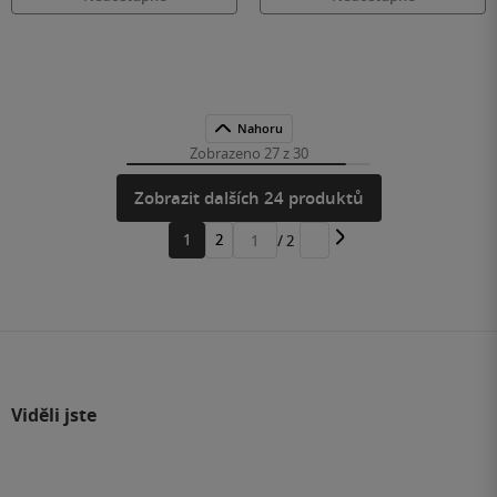
Nahoru
Zobrazeno 27 z 30
Zobrazit dalších 24 produktů
1
2
/ 2
Přejít
na
stránku
Viděli jste