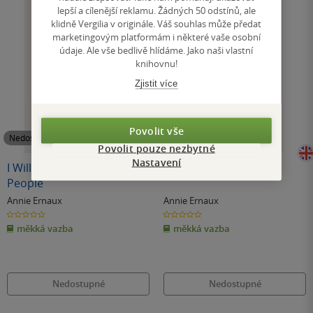
lepší a cílenější reklamu. Žádných 50 odstínů, ale
klidně Vergilia v originále. Váš souhlas může předat
marketingovým platformám i některé vaše osobní
údaje. Ale vše bedlivě hlídáme. Jako naši vlastní
knihovnu!
Zjistit více
Povolit vše
Nedostupné
Nedostupné
Povolit pouze nezbytné
Nastavení
I Will Write To Avenge My
Happening
People
Annie Ernaux
Annie Ernaux
0.0
0.0
z
z
měkká vazba
měkká vazba
5
5
hvězdiček
hvězdiček
Nedostupné
Nedostupné