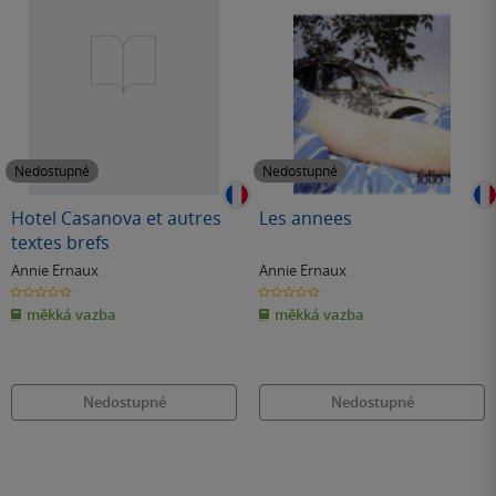
Nedostupné
Nedostupné
Hotel Casanova et autres
Les annees
textes brefs
Annie Ernaux
Annie Ernaux
0.0
0.0
z
z
měkká vazba
měkká vazba
5
5
hvězdiček
hvězdiček
Nedostupné
Nedostupné