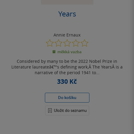
Years
Annie Ernaux
0.0
z
měkká vazba
5
hvězdiček
Considered by many to be the 2022 Nobel Prize in
Literature laureateâ€™s defining work,Â The YearsÂ is a
narrative of the period 1941 to...
330 Kč
Do košíku
Uložit do seznamu