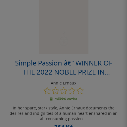
Simple Passion â€“ WINNER OF
THE 2022 NOBEL PRIZE IN
LITERATURE
Annie Ernaux
0.0
z
měkká vazba
5
hvězdiček
In her spare, stark style, Annie Ernaux documents the
desires and indignities of a human heart ensnared in an
all-consuming passion....