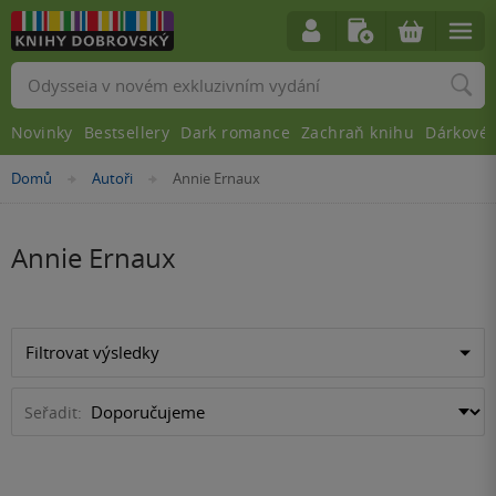
Vyhledávání
Novinky
Bestsellery
Dark romance
Zachraň knihu
Dárkové 
Nacházíte
Domů
Autoři
Annie Ernaux
»
»
se
zde:
Annie Ernaux
Filtrovat výsledky
Seřadit: