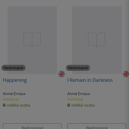
Nedostupné
Nedostupné
Happening
I Remain In Darkness
Annie Ernaux
Annie Ernaux
0.0
0.0
z
z
měkká vazba
měkká vazba
5
5
hvězdiček
hvězdiček
Nedostupné
Nedostupné