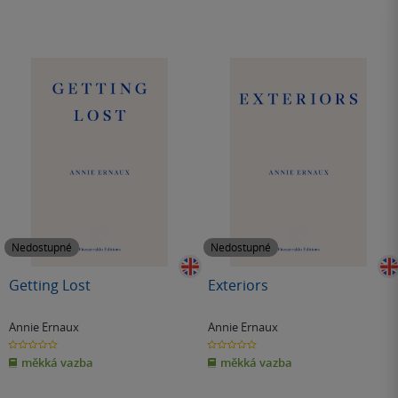
Nedostupné
Nedostupné
Getting Lost
Exteriors
Annie Ernaux
Annie Ernaux
0.0
0.0
z
z
měkká vazba
měkká vazba
5
5
hvězdiček
hvězdiček