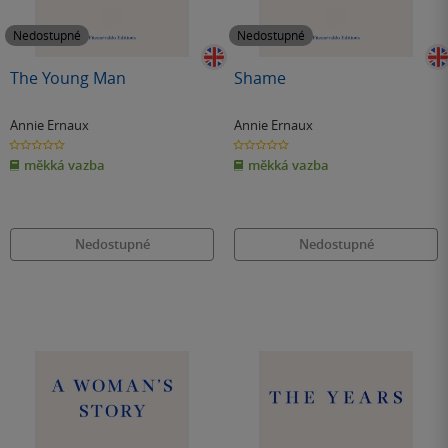
Nedostupné
Nedostupné
The Young Man
Shame
Annie Ernaux
Annie Ernaux
0.0
0.0
z
z
měkká vazba
měkká vazba
5
5
hvězdiček
hvězdiček
Nedostupné
Nedostupné