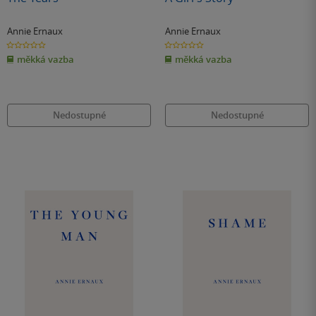
Annie Ernaux
Annie Ernaux
0.0
0.0
z
z
měkká vazba
měkká vazba
5
5
hvězdiček
hvězdiček
Nedostupné
Nedostupné