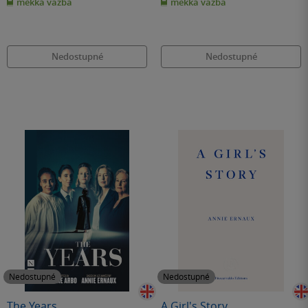
měkká vazba
měkká vazba
5
5
hvězdiček
hvězdiček
Nedostupné
Nedostupné
Nedostupné
Nedostupné
The Years
A Girl's Story