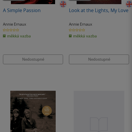
A Simple Passion
Look at the Lights, My Love
Annie Ernaux
Annie Ernaux
0.0
0.0
z
z
měkká vazba
měkká vazba
5
5
hvězdiček
hvězdiček
Nedostupné
Nedostupné