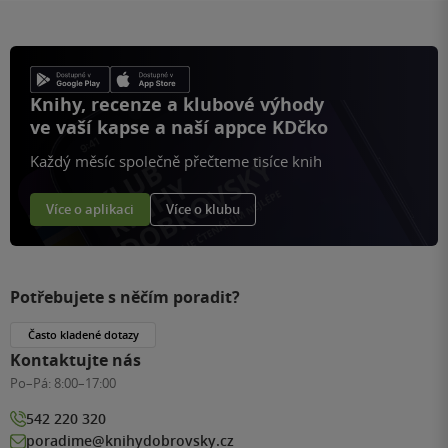
Knihy, recenze a klubové výhody
ve vaší kapse a naší appce KDčko
Každý měsíc společně přečteme tisíce knih
Více o aplikaci
Více o klubu
Potřebujete s něčím poradit?
Často kladené dotazy
Kontaktujte nás
Po–Pá:
8:00–17:00
542 220 320
poradime@knihydobrovsky.cz