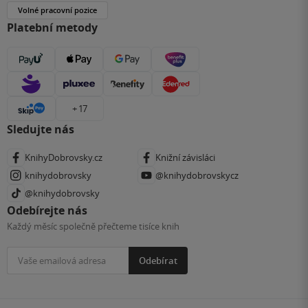
Volné pracovní pozice
Platební metody
+ 17
Sledujte nás
KnihyDobrovsky.cz
Knižní závisláci
knihydobrovsky
@knihydobrovskycz
@knihydobrovsky
Odebírejte nás
Každý měsíc společně přečteme tisíce knih
Odebírat