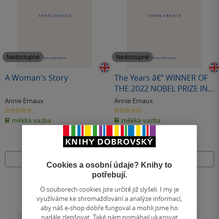
Nedostupné
Nedostupné
A Woman's Story
The Years â€“ WINNER OF
THE 2022 NOBEL PRIZE IN
LITERATURE
Annie Ernaux
Annie Ernaux
0.0
0.0
z
z
měkká vazba
měkká vazba
5
5
hvězdiček
hvězdiček
Nedostupné
Nedostupné
Cookies a osobní údaje? Knihy to
potřebují.
O souborech cookies jste určitě již slyšeli. I my je
využíváme ke shromažďování a analýze informací,
aby náš e-shop dobře fungoval a mohli jsme ho
nadále zlepšovat. Také nám pomáhají ukazovat