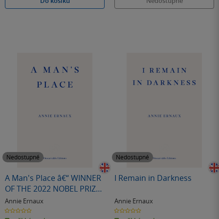
Do košíku
Nedostupné
Nedostupné
Nedostupné
A Man's Place â€“ WINNER
I Remain in Darkness
OF THE 2022 NOBEL PRIZE
IN LITERATURE
Annie Ernaux
Annie Ernaux
0.0
0.0
z
z