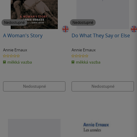
Nedostupné
Nedostupné
A Woman's Story
Do What They Say or Else
Annie Ernaux
Annie Ernaux
0.0
0.0
z
z
měkká vazba
měkká vazba
5
5
hvězdiček
hvězdiček
Nedostupné
Nedostupné