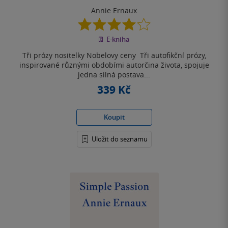
Annie Ernaux
4.0
z
E-kniha
5
hvězdiček
Tři prózy nositelky Nobelovy ceny Tři autofikční prózy,
inspirované různými obdobími autorčina života, spojuje
jedna silná postava...
339 Kč
Koupit
Uložit do seznamu