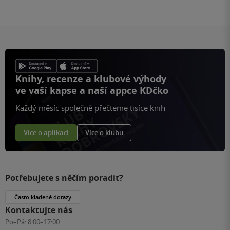
Knihy, recenze a klubové výhody
ve vaší kapse a naší appce KDčko
Každý měsíc společně přečteme tisíce knih
Více o aplikaci
Více o klubu
Potřebujete s něčím poradit?
Často kladené dotazy
Kontaktujte nás
Po–Pá:
8:00–17:00