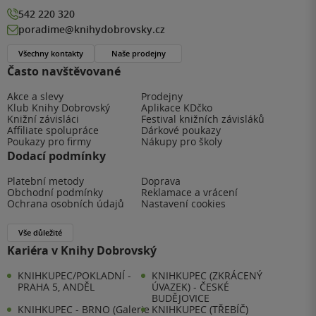
542 220 320
poradime@knihydobrovsky.cz
Všechny kontakty
Naše prodejny
Často navštěvované
Akce a slevy
Prodejny
Klub Knihy Dobrovský
Aplikace KDčko
Knižní závisláci
Festival knižních závisláků
Affiliate spolupráce
Dárkové poukazy
Poukazy pro firmy
Nákupy pro školy
Dodací podmínky
Platební metody
Doprava
Obchodní podmínky
Reklamace a vrácení
Ochrana osobních údajů
Nastavení cookies
Vše důležité
Kariéra v Knihy Dobrovský
KNIHKUPEC/POKLADNÍ -
KNIHKUPEC (ZKRÁCENÝ
PRAHA 5, ANDĚL
ÚVAZEK) - ČESKÉ
BUDĚJOVICE
KNIHKUPEC - BRNO (Galerie
KNIHKUPEC (TŘEBÍČ)