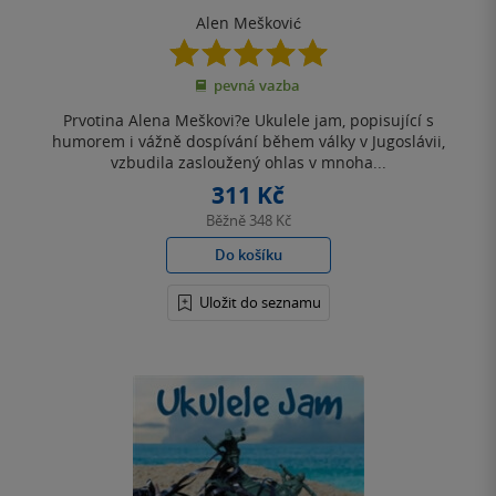
Alen Mešković
5.0
z
pevná vazba
5
hvězdiček
Prvotina Alena Meškovi?e Ukulele jam, popisující s
humorem i vážně dospívání během války v Jugoslávii,
vzbudila zasloužený ohlas v mnoha...
311 Kč
Běžně
348 Kč
Do košíku
Uložit do seznamu