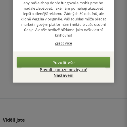
356 Kč
aby náš e-shop dobře fungoval a mohli jsme ho
Běžně
398 Kč
nadále zlepšovat. Také nám pomáhají ukazovat
lepší a cílenější reklamu. Žádných 50 odstínů, ale
Do košíku
klidně Vergilia v originále. Váš souhlas může předat
marketingovým platformám i některé vaše osobní
Uložit do seznamu
údaje. Ale vše bedlivě hlídáme. Jako naši vlastní
knihovnu!
Zjistit více
Nahoru
Povolit vše
Zobrazeno 3 z 3
Povolit pouze nezbytné
Nastavení
1
/ 1
Přejít
na
stránku
Viděli jste