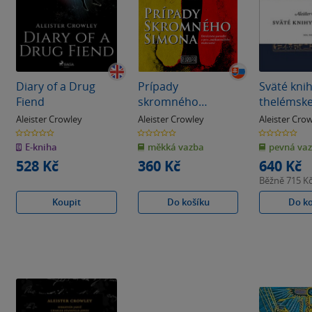
Diary of a Drug
Prípady
Sväté kni
Fiend
skromného
thelémsk
Simona
Aleister Crowley
Aleister Crowley
Aleister Cro
0.0
0.0
0.0
z
z
z
E-kniha
měkká vazba
pevná va
5
5
5
hvězdiček
hvězdiček
hvězdiček
528 Kč
360 Kč
640 Kč
Běžně
715 K
Koupit
Do košíku
Do k