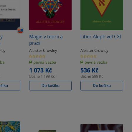
hy
Magie v teorii a
Liber Aleph vel CXI
e
praxi
wley
Aleister Crowley
Aleister Crowley
0.0
0.0
z
z
zba
pevná vazba
pevná vazba
5
5
hvězdiček
hvězdiček
1 073 Kč
536 Kč
č
Běžně
1 199 Kč
Běžně
599 Kč
ošíku
Do košíku
Do košíku