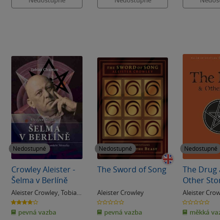
Nedostupné
Nedostupné
Nedostupné
Crowley Aleister -
The Sword of Song
The Drug
Šelma v Berlíně
Other Stor
Second Ed
Aleister Crowley
,
Tobias
Aleister Crowley
Aleister Cro
Churton
4.0
0.0
0.0
z
z
z
pevná vazba
pevná vazba
měkká va
5
5
5
hvězdiček
hvězdiček
hvězdiček