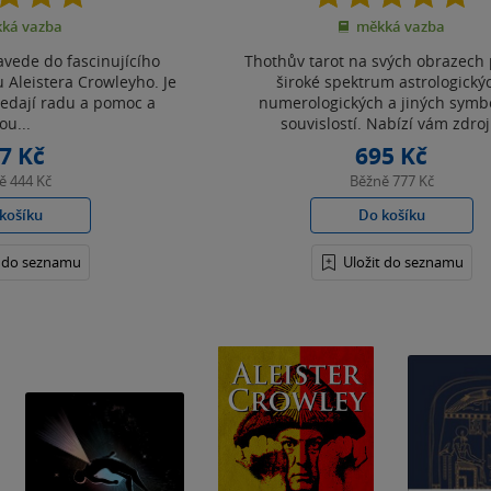
z
z
ká vazba
měkká vazba
5
5
hvězdiček
hvězdiček
avede do fascinujícího
Thothův tarot na svých obrazech
 Aleistera Crowleyho. Je
široké spektrum astrologický
ledají radu a pomoc a
numerologických a jiných symb
ou...
souvislostí. Nabízí vám zdroj.
7 Kč
695 Kč
ně
444 Kč
Běžně
777 Kč
košíku
Do košíku
t do seznamu
Uložit do seznamu