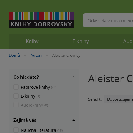
Vyhledávání
Knihy
E-knihy
Aud
Nacházíte
Domů
Autoři
Aleister Crowley
»
»
se
zde:
Aleister 
Co hledáte?
Papírové knihy
(42)
E-knihy
(1)
Doporučujem
Seřadit:
Audioknihy
(0)
Zajímá vás
Naučná literatura
(18)