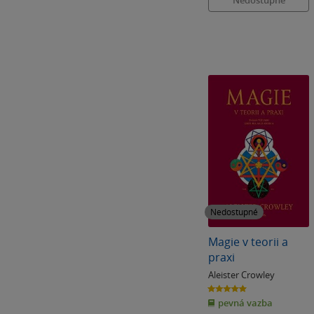
Nedostupné
Magie v teorii a
praxi
Aleister Crowley
5.0
z
pevná vazba
5
hvězdiček