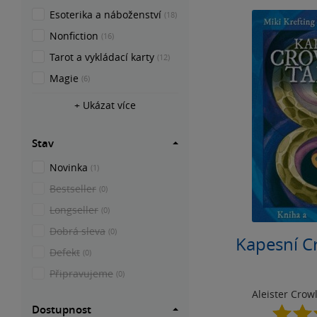
Esoterika a náboženství
(18)
Nonfiction
(16)
Tarot a vykládací karty
(12)
Magie
(6)
+ Ukázat více
Stav
Novinka
(1)
Bestseller
(0)
Longseller
(0)
Dobrá sleva
(0)
Kapesní C
Defekt
(0)
Připravujeme
(0)
Aleister Crow
Dostupnost