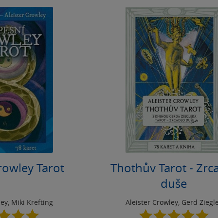
rowley Tarot
Thothův Tarot - Zrc
duše
ley
,
Miki Krefting
Aleister Crowley
,
Gerd Ziegl
5.0
5.0