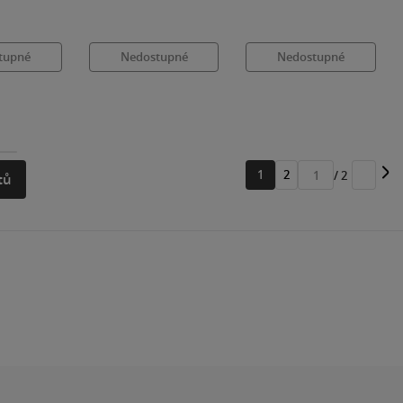
tupné
Nedostupné
Nedostupné
1
2
/ 2
tů
Přejít
na
stránku