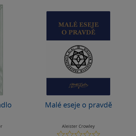
adlo
Malé eseje o pravdě
er
Aleister Crowley
0.0