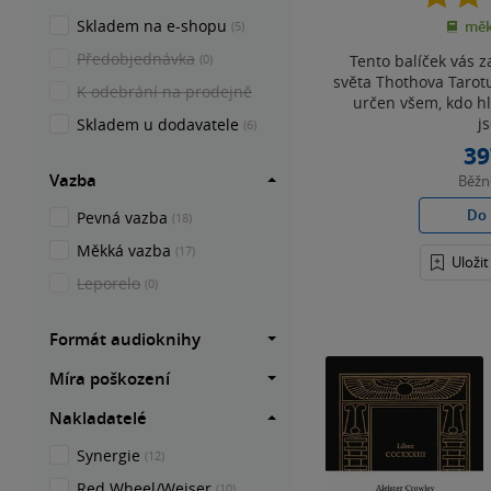
Skladem na e-shopu
měk
(5)
Předobjednávka
Tento balíček vás z
(0)
světa Thothova Tarotu
K odebrání na prodejně
určen všem, kdo h
js
Skladem u dodavatele
(6)
39
Vazba
Běž
Do 
Pevná vazba
(18)
Měkká vazba
(17)
Uloži
Leporelo
(0)
Formát audioknihy
Míra poškození
Nakladatelé
Synergie
(12)
Red Wheel/Weiser
(10)