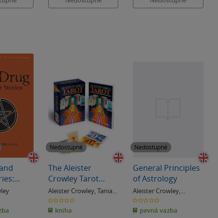
Nedostupné
Nedostupné
 and
The Aleister
General Principles
ies:
Crowley Tarot
of Astrology
ition
Book & Card Deck
wley
Aleister Crowley
,
Tania
Aleister Crowley
,
Ahsan
Evangeline Adams
0.0
0.0
z
z
zba
kniha
pevná vazba
5
5
hvězdiček
hvězdiček