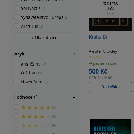
Sol Noctis
(7)
Vydavateľstvo Európa
(2)
Arcturus
(2)
Kniha lží
+ Ukázat více
Aleister Crowley
Jazyk
0.0
z
pevná vazba
5
angličtina
(21)
hvězdiček
500 Kč
čeština
(19)
Běžně
559 Kč
slovenština
(3)
Do košíku
Hodnocení
5
(3)
z
4
(3)
5
z
hvězdiček
3
(0)
5
z
hvězdiček
2