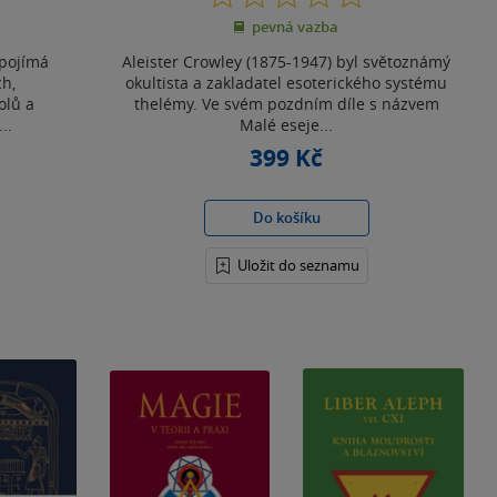
z
pevná vazba
5
hvězdiček
 pojímá
Aleister Crowley (1875-1947) byl světoznámý
ch,
okultista a zakladatel esoterického systému
olů a
thelémy. Ve svém pozdním díle s názvem
..
Malé eseje...
399 Kč
Do košíku
Uložit do seznamu