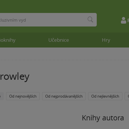
ioknihy
Učebnice
Hry
Crowley
e
Od nejnovějších
Od nejprodávanějších
Od nejlevnějších
Knihy autora