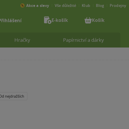
Akce a slevy
Vše důležité
Klub
Blog
Prodejny
E-košík
Košík
Přihlášení
Hračky
Papírnictví a dárky
Od nejdražších