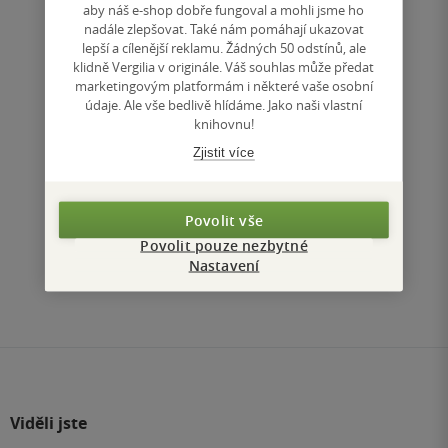
aby náš e-shop dobře fungoval a mohli jsme ho
nadále zlepšovat. Také nám pomáhají ukazovat
Nedostupné
lepší a cílenější reklamu. Žádných 50 odstínů, ale
klidně Vergilia v originále. Váš souhlas může předat
Uložit do seznamu
marketingovým platformám i některé vaše osobní
údaje. Ale vše bedlivě hlídáme. Jako naši vlastní
knihovnu!
Zjistit více
Nahoru
Povolit vše
Zobrazeno 3 z 3
Povolit pouze nezbytné
Nastavení
1
/ 1
Přejít
na
stránku
Viděli jste