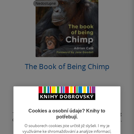
Nedostupné
The Book of Being Chimp
Adrian Cale
0.0
z
pevná vazba
5
hvězdiček
Cookies a osobní údaje? Knihy to
The Book of Being Chimp is Adrian Cale''s entertaining
potřebují.
celebration of the chimpanzee. Written with fact-filled,
often witty reverence and...
O souborech cookies jste určitě již slyšeli. I my je
využíváme ke shromažďování a analýze informací,