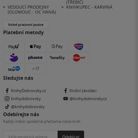
(TŘEBÍČ)
VEDOUCÍ PRODEJNY
KNIHKUPEC - KARVINÁ
(OLOMOUC - OC HANÁ)
Volné pracovní pozice
Platební metody
+ 17
Sledujte nás
KnihyDobrovsky.cz
Knižní závisláci
knihydobrovsky
@knihydobrovskycz
@knihydobrovsky
Odebírejte nás
Každý měsíc společně přečteme tisíce knih
Odebírat