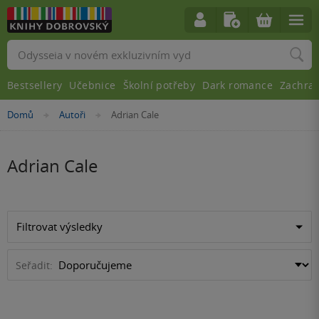
Vyhledávání
Bestsellery
Učebnice
Školní potřeby
Dark romance
Zachra
Nacházíte
Domů
Autoři
Adrian Cale
»
»
se
zde:
Adrian Cale
Filtrovat výsledky
Seřadit: