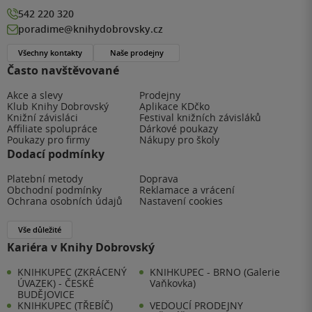
542 220 320
poradime@knihydobrovsky.cz
Všechny kontakty
Naše prodejny
Často navštěvované
Akce a slevy
Prodejny
Klub Knihy Dobrovský
Aplikace KDčko
Knižní závisláci
Festival knižních závisláků
Affiliate spolupráce
Dárkové poukazy
Poukazy pro firmy
Nákupy pro školy
Dodací podmínky
Platební metody
Doprava
Obchodní podmínky
Reklamace a vrácení
Ochrana osobních údajů
Nastavení cookies
Vše důležité
Kariéra v Knihy Dobrovský
KNIHKUPEC (ZKRÁCENÝ
KNIHKUPEC - BRNO (Galerie
ÚVAZEK) - ČESKÉ
Vaňkovka)
BUDĚJOVICE
KNIHKUPEC (TŘEBÍČ)
VEDOUCÍ PRODEJNY