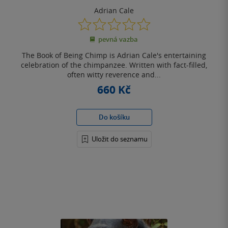
Adrian Cale
0.0
z
pevná vazba
5
hvězdiček
The Book of Being Chimp is Adrian Cale's entertaining
celebration of the chimpanzee. Written with fact-filled,
often witty reverence and...
660 Kč
Do košíku
Uložit do seznamu