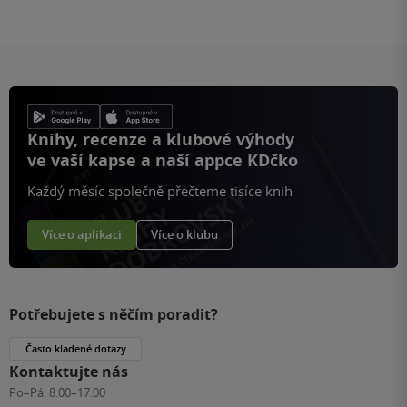
Knihy, recenze a klubové výhody
ve vaší kapse a naší appce KDčko
Každý měsíc společně přečteme tisíce knih
Více o aplikaci
Více o klubu
Potřebujete s něčím poradit?
Často kladené dotazy
Kontaktujte nás
Po–Pá:
8:00–17:00