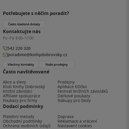
Potřebujete s něčím poradit?
Často kladené dotazy
Kontaktujte nás
Po–Pá:
8:00–17:00
542 220 320
poradime@knihydobrovsky.cz
Všechny kontakty
Naše prodejny
Často navštěvované
Akce a slevy
Prodejny
Klub Knihy Dobrovský
Aplikace KDčko
Knižní závisláci
Festival knižních závisláků
Affiliate spolupráce
Dárkové poukazy
Poukazy pro firmy
Nákupy pro školy
Dodací podmínky
Platební metody
Doprava
Obchodní podmínky
Reklamace a vrácení
Ochrana osobních údajů
Nastavení cookies