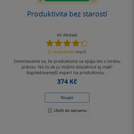
Produktivita bez starostí
Ali Abdaal
4.3
z
Audiokniha
(mp3)
5
hvězdiček
Domnievame sa, že produktivita sa spája len s tvrdou
prácou. No čo ak ju možno dosiahnuť aj inak?
Najsledovanejší expert na produktivitu...
374 Kč
Koupit
Uložit do seznamu