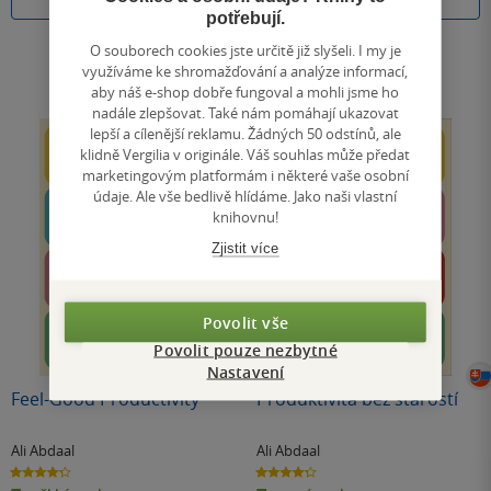
Koupit
Do košíku
potřebují.
O souborech cookies jste určitě již slyšeli. I my je
využíváme ke shromažďování a analýze informací,
aby náš e-shop dobře fungoval a mohli jsme ho
nadále zlepšovat. Také nám pomáhají ukazovat
lepší a cílenější reklamu. Žádných 50 odstínů, ale
klidně Vergilia v originále. Váš souhlas může předat
marketingovým platformám i některé vaše osobní
údaje. Ale vše bedlivě hlídáme. Jako naši vlastní
knihovnu!
Zjistit více
Povolit vše
Povolit pouze nezbytné
Nastavení
Feel-Good Productivity
Produktivita bez starostí
Ali Abdaal
Ali Abdaal
4.3
4.3
z
z