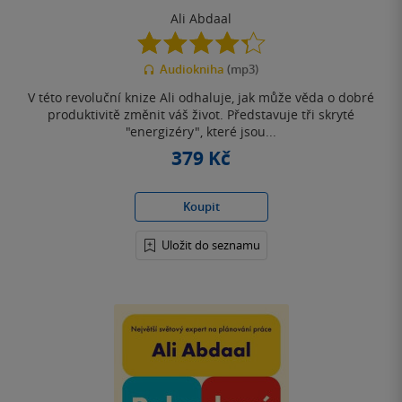
Ali Abdaal
4.3
z
Audiokniha
(mp3)
5
hvězdiček
V této revoluční knize Ali odhaluje, jak může věda o dobré
produktivitě změnit váš život. Představuje tři skryté
"energizéry", které jsou...
379 Kč
Koupit
Uložit do seznamu