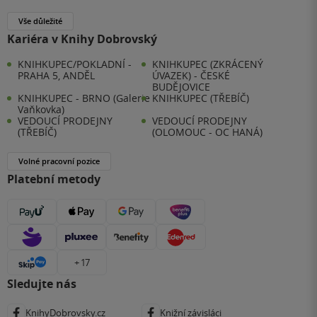
Vše důležité
Kariéra v Knihy Dobrovský
KNIHKUPEC/POKLADNÍ -
KNIHKUPEC (ZKRÁCENÝ
PRAHA 5, ANDĚL
ÚVAZEK) - ČESKÉ
BUDĚJOVICE
KNIHKUPEC - BRNO (Galerie
KNIHKUPEC (TŘEBÍČ)
Vaňkovka)
VEDOUCÍ PRODEJNY
VEDOUCÍ PRODEJNY
(TŘEBÍČ)
(OLOMOUC - OC HANÁ)
Volné pracovní pozice
Platební metody
+ 17
Sledujte nás
KnihyDobrovsky.cz
Knižní závisláci