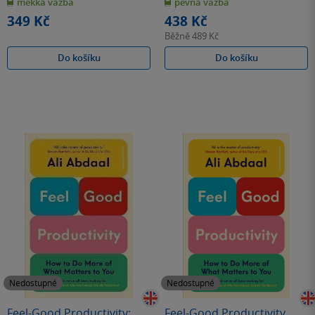
měkká vazba
pevná vazba
5
5
hvězdiček
hvězdiček
349 Kč
438 Kč
Běžně
489 Kč
Do košíku
Do košíku
Nedostupné
Nedostupné
Feel-Good Productivity:
Feel-Good Productivity