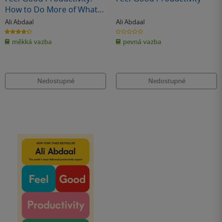
How to Do More of What
Matters to You
Ali Abdaal
Ali Abdaal
4.3
0.0
z
z
měkká vazba
pevná vazba
5
5
hvězdiček
hvězdiček
Nedostupné
Nedostupné