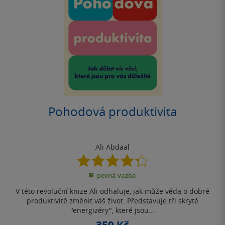
Pohodová produktivita
Ali Abdaal
4.3
z
pevná vazba
5
hvězdiček
V této revoluční knize Ali odhaluje, jak může věda o dobré
produktivitě změnit váš život. Představuje tři skryté
"energizéry", které jsou...