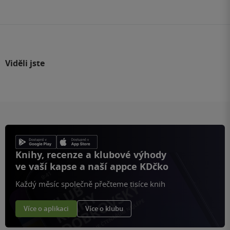
stránku
Viděli jste
Knihy, recenze a klubové výhody
ve vaší kapse a naší appce KDčko
Každý měsíc společně přečteme tisíce knih
Více o aplikaci
Více o klubu