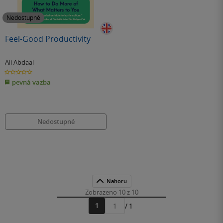
Nedostupné
Feel-Good Productivity
Ali Abdaal
0.0
z
pevná vazba
5
hvězdiček
Nedostupné
Nahoru
Zobrazeno 10 z 10
1
/ 1
Přejít
na