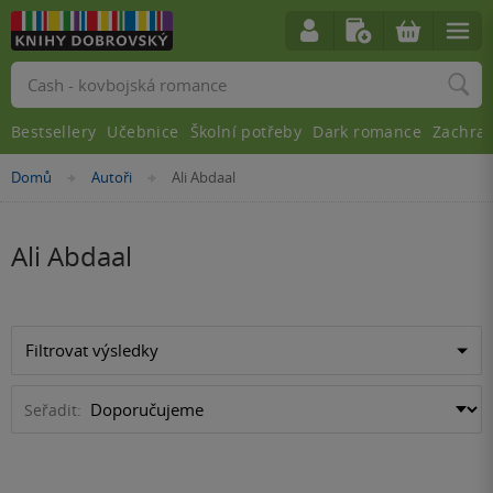
Vyhledávání
Bestsellery
Učebnice
Školní potřeby
Dark romance
Zachra
Nacházíte
Domů
Autoři
Ali Abdaal
»
»
se
zde:
Ali Abdaal
Filtrovat výsledky
Seřadit: