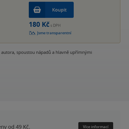
Koupit
180 Kč
s DPH
Jsme transparentní
 autora, spoustou nápadů a hlavně upřímnými
eny od 49 Kč.
Více informací