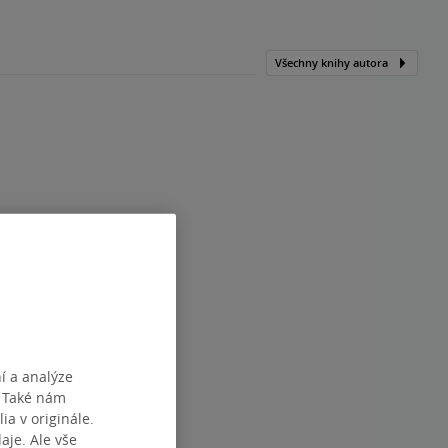
Všechny knihy autora
í a analýze
. Také nám
ia v originále.
je. Ale vše