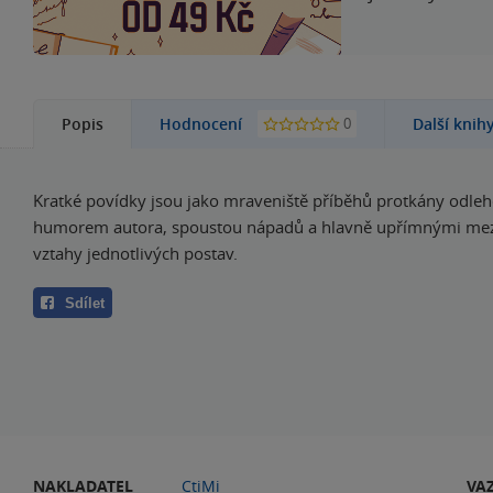
0
Popis
Hodnocení
Další knih
Kratké povídky jsou jako mraveniště příběhů protkány odl
humorem autora, spoustou nápadů a hlavně upřímnými mez
vztahy jednotlivých postav.
Sdílet
NAKLADATEL
CtiMi
VA