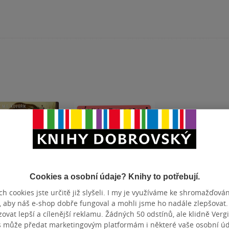
Cookies a osobní údaje? Knihy to potřebují.
h cookies jste určitě již slyšeli. I my je využíváme ke shromažďován
íčkový čaroděj
Válka Mentogritů
, aby náš e-shop dobře fungoval a mohli jsme ho nadále zlepšovat
vat lepší a cílenější reklamu. Žádných 50 odstínů, ale klidně Vergil
ek M.G. Kovářík
František M.G. Kovářík
s může předat marketingovým platformám i některé vaše osobní úda
0.0