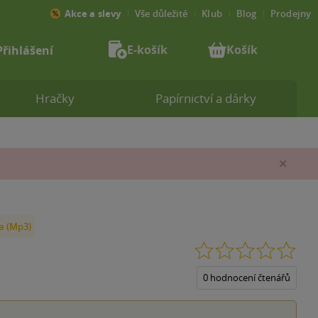
Akce a slevy
Vše důležité
Klub
Blog
Prodejny
E-košík
Košík
Přihlášení
Hračky
Papírnictví a dárky
Zav
a (Mp3)
0.0
z
5
0 hodnocení čtenářů
hvěz