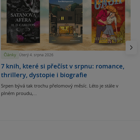
N
p
Násled
Články
Úterý 4. srpna 2026
7 knih, které si přečíst v srpnu: romance,
thrillery, dystopie i biografie
Srpen bývá tak trochu přelomový měsíc. Léto je stále v
plném proudu,...