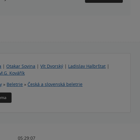
a
|
Otakar Sovina
|
Vít Dvorský
|
Ladislav Halbrštat
|
M.G. Kovářík
y
»
Beletrie
»
Česká a slovenská beletrie
téma
05:29:07