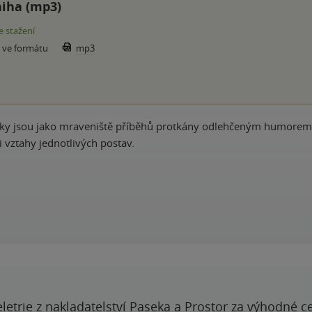
iha (mp3)
e stažení
e ve formátu
mp3
dky jsou jako mraveniště příběhů protkány odlehčeným humorem
 vztahy jednotlivých postav.
letrie z nakladatelství Paseka a Prostor za výhodné c