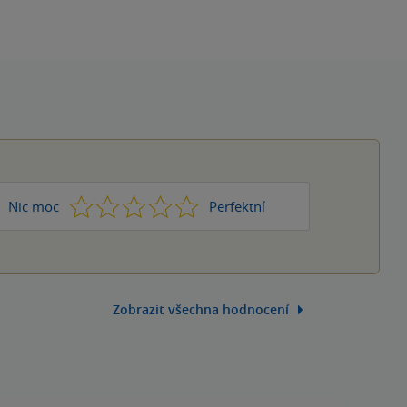
1
2
3
4
5
Nic moc
Perfektní
Zobrazit všechna hodnocení