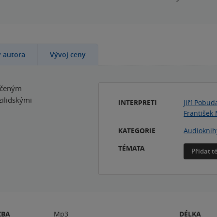
y autora
Vývoj ceny
ehčeným
ilidskými
INTERPRETI
Jiří Pobud
František 
KATEGORIE
Audioknih
TÉMATA
Přidat 
ZBA
Mp3
DÉLKA