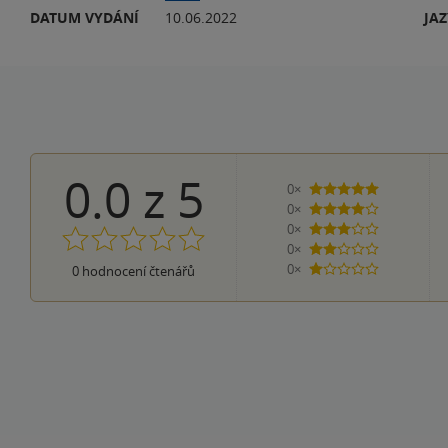
DATUM VYDÁNÍ
10.06.2022
JA
0.0
z
5
0×
5 hvězdiček
0×
4 hvězdičky
0×
3 hvězdičky
0×
2 hvězdičky
0×
0
hodnocení čtenářů
1 hvezdička