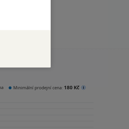
180 Kč
na
Minimální prodejní cena: