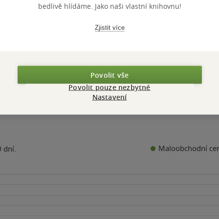
z
bedlivě hlídáme. Jako naši vlastní knihovnu!
iokniha
(mp3)
Audiokniha
(mp3)
5
k
hvězdiček
Kč
240 Kč
Zjistit více
Koupit
Koupit
Povolit vše
Povolit pouze nezbytné
Nastavení
Maloobchodní ce
 dní.