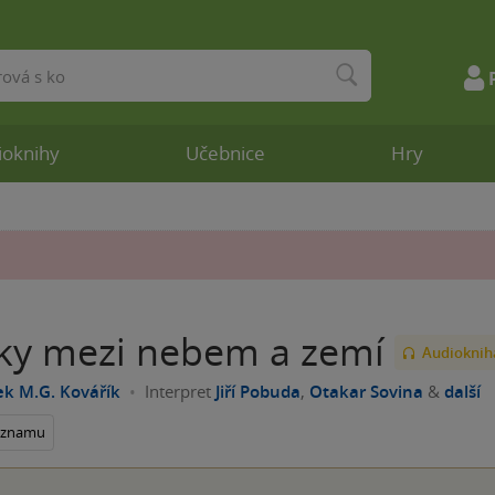
ioknihy
Učebnice
Hry
ky mezi nebem a zemí
Audioknih
ek M.G. Kovářík
Interpret
Jiří Pobuda
,
Otakar Sovina
&
další
seznamu