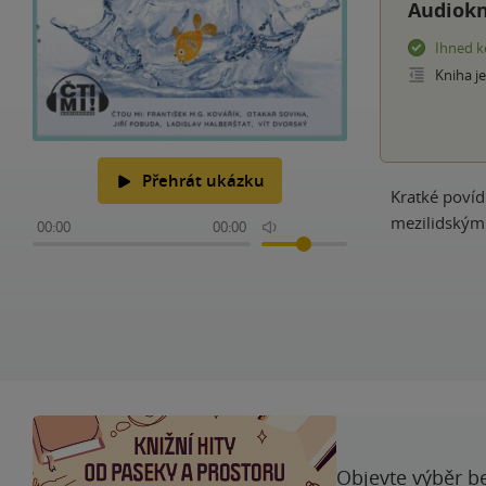
Audiokn
Ihned k
Kniha j
Přehrát ukázku
Kratké poví
mezilidskými
00:00
00:00
Objevte výběr be