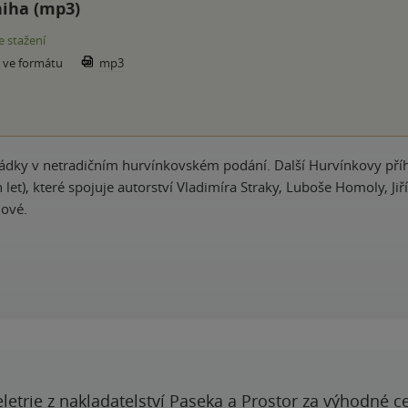
iha (mp3)
e stažení
e ve formátu
mp3
ádky v netradičním hurvínkovském podání. Další Hurvínkovy pří
let), které spojuje autorství Vladimíra Straky, Luboše Homoly, Jiř
hové.
letrie z nakladatelství Paseka a Prostor za výhodné c