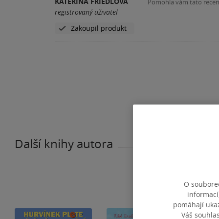
KATEŘINA FRIEDLOVÁ
Pomohla vám tato rece
registrovaný uživatel
Zakoupil produkt
Další knihy autora
O souborec
informací
pomáhají ukazo
Váš souhla