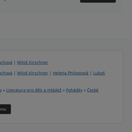
áchová
|
Miloš Kirschner
achová
|
Miloš Kirschner
|
Helena Philippová
|
Luboš
y
»
Literatura pro děti a mládež
»
Pohádky
»
České
téma