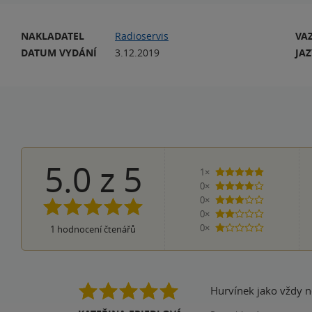
NAKLADATEL
Radioservis
VA
DATUM VYDÁNÍ
3.12.2019
JA
5.0
z
5
1×
5 hvězdiček
0×
4 hvězdičky
0×
3 hvězdičky
0×
2 hvězdičky
0×
1
hodnocení čtenářů
1 hvezdička
Hurvínek jako vždy n