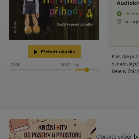
Audiokn
Ihned k
Kniha j
Přehrát ukázku
Klasické poh
osmdesátých 
00:00
00:00
Heleny Štác
Objevte výběr be