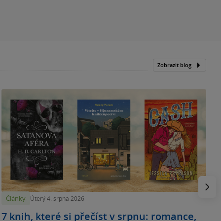
Zobrazit blog
N
p
Násled
Články
Úterý 4. srpna 2026
7 knih, které si přečíst v srpnu: romance,