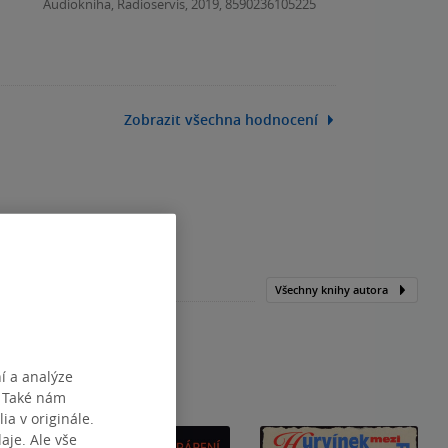
Audiokniha, Radioservis, 2019, 8590236105225
Zobrazit všechna hodnocení
Všechny knihy autora
í a analýze
. Také nám
ia v originále.
je. Ale vše