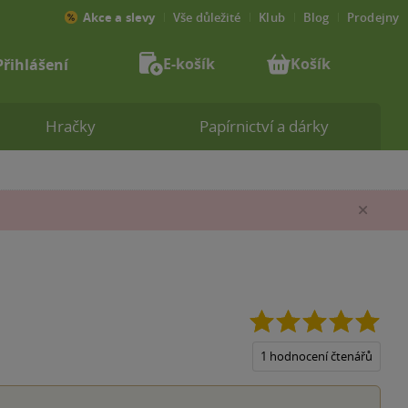
Akce a slevy
Vše důležité
Klub
Blog
Prodejny
E-košík
Košík
Přihlášení
Hračky
Papírnictví a dárky
Zav
5.0
z
5
1 hodnocení čtenářů
hvěz