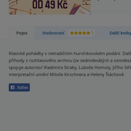
1
Popis
Hodnocení
Další knih
Klasické pohádky v netradičním hurvínkovském podání. Dal
příhody z rozhlasového archivu (ze sedmdesátých a osmdesát
spojuje autorství Vladimíra Straky, Luboše Homoly, Jiřího Stř
interpretační umění Miloše Kirschnera a Heleny Štáchové.
Sdílet