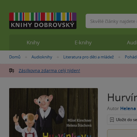
Vyhledávání
Knihy
E-knihy
Aud
Nacházíte
Domů
Audioknihy
Literatura pro děti a mládež
Pohád
»
»
»
se
zde:
Zásilkovna zdarma celý týden!
Hurví
Autor
Helena
Uložit do 