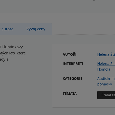
y autora
Vývoj ceny
ší Hurvínkovy
ých let), které
AUTOŘI
Helena Št
edy a
INTERPRETI
Helena St
Homola
KATEGORIE
Audioknih
pohádky
TÉMATA
Přidat 