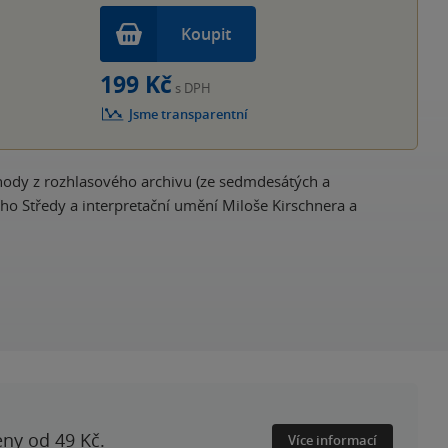
Koupit
199 Kč
s DPH
Jsme transparentní
hody z rozhlasového archivu (ze sedmdesátých a
ího Středy a interpretační umění Miloše Kirschnera a
eny od 49 Kč.
Více informací