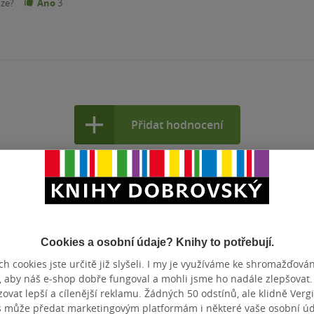
nze?
Ano
3
Přidat hodnocení
Cookies a osobní údaje? Knihy to potřebují.
h cookies jste určitě již slyšeli. I my je využíváme ke shromažďován
, aby náš e-shop dobře fungoval a mohli jsme ho nadále zlepšovat
vat lepší a cílenější reklamu. Žádných 50 odstínů, ale klidně Vergil
s může předat marketingovým platformám i některé vaše osobní úda