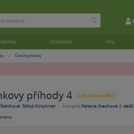
ioknihy
Učebnice
Hry
ky
České pohádky
»
nkovy příhody 4
Audiokniha (Mp3)
 Štáchová
,
Miloš Kirschner
Interpret
Helena Stachová
&
další
seznamu