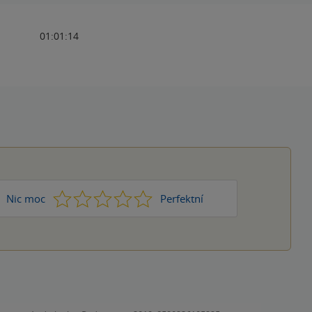
01:01:14
1
2
3
4
5
Nic moc
Perfektní