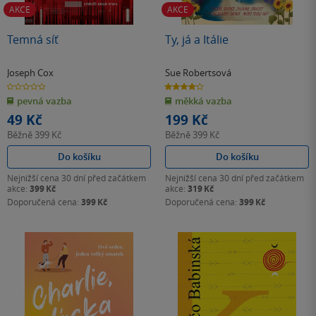
AKCE
AKCE
Temná síť
Ty, já a Itálie
Joseph Cox
Sue Robertsová
0.0
4.2
z
z
pevná vazba
měkká vazba
5
5
hvězdiček
hvězdiček
49 Kč
199 Kč
Běžně
399 Kč
Běžně
399 Kč
Do košíku
Do košíku
Nejnižší cena 30 dní před začátkem
Nejnižší cena 30 dní před začátkem
akce:
399 Kč
akce:
319 Kč
Doporučená cena:
399 Kč
Doporučená cena:
399 Kč