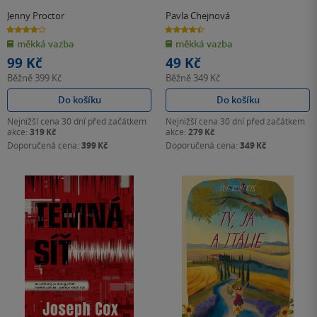
Jenny Proctor
Pavla Chejnová
3.9
4.5
z
z
měkká vazba
měkká vazba
5
5
hvězdiček
hvězdiček
99 Kč
49 Kč
Běžně
399 Kč
Běžně
349 Kč
Do košíku
Do košíku
Nejnižší cena 30 dní před začátkem
Nejnižší cena 30 dní před začátkem
akce:
319 Kč
akce:
279 Kč
Doporučená cena:
399 Kč
Doporučená cena:
349 Kč