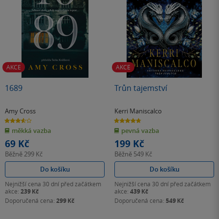
AKCE
AKCE
1689
Trůn tajemství
Amy Cross
Kerri Maniscalco
3.6
4.7
z
z
měkká vazba
pevná vazba
5
5
hvězdiček
hvězdiček
69 Kč
199 Kč
Běžně
299 Kč
Běžně
549 Kč
Do košíku
Do košíku
Nejnižší cena 30 dní před začátkem
Nejnižší cena 30 dní před začátkem
akce:
239 Kč
akce:
439 Kč
Doporučená cena:
299 Kč
Doporučená cena:
549 Kč