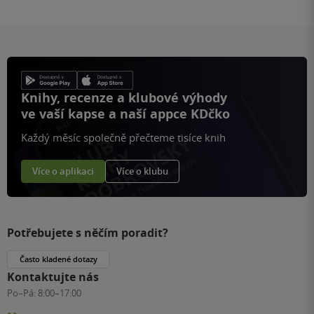
Knihy, recenze a klubové výhody
ve vaší kapse a naší appce KDčko
Každý měsíc společně přečteme tisíce knih
Více o aplikaci
Více o klubu
Potřebujete s něčím poradit?
Často kladené dotazy
Kontaktujte nás
Po–Pá:
8:00–17:00