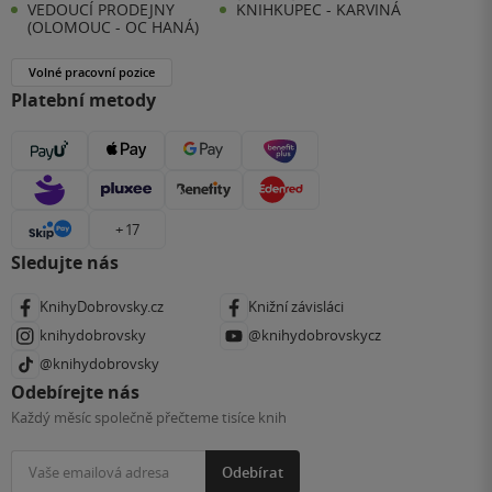
VEDOUCÍ PRODEJNY
KNIHKUPEC - KARVINÁ
(OLOMOUC - OC HANÁ)
Volné pracovní pozice
Platební metody
+ 17
Sledujte nás
KnihyDobrovsky.cz
Knižní závisláci
knihydobrovsky
@knihydobrovskycz
@knihydobrovsky
Odebírejte nás
Každý měsíc společně přečteme tisíce knih
Odebírat