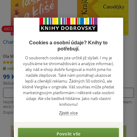
AKCE
AKCE
Charlie, láska a klišé
Čarodějky
Cookies a osobní údaje? Knihy to
potřebují.
Ella Maise
Karin Krajčo Babinská
O souborech cookies jste určitě již slyšeli. I my je
4.5
4.7
využíváme ke shromažďování a analýze informací,
z
z
měkká vazba
pevná vazba
5
5
aby náš e-shop dobře fungoval a mohli jsme ho
hvězdiček
hvězdiček
nadále zlepšovat. Také nám pomáhají ukazovat
99 Kč
239 Kč
lepší a cílenější reklamu. Žádných 50 odstínů, ale
Běžně
399 Kč
Běžně
469 Kč
klidně Vergilia v originále. Váš souhlas může předat
marketingovým platformám i některé vaše osobní
Do košíku
Do košíku
údaje. Ale vše bedlivě hlídáme. Jako naši vlastní
Nejnižší cena 30 dní před začátkem
Nejnižší cena 30 dní před začátkem
knihovnu!
akce:
319 Kč
akce:
369 Kč
Doporučená cena:
399 Kč
Doporučená cena:
469 Kč
Zjistit více
Povolit vše