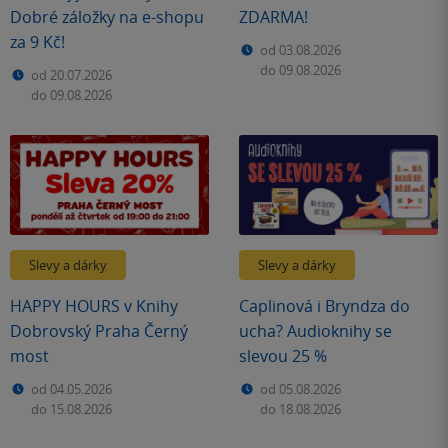
Dobré záložky na e-shopu
ZDARMA!
za 9 Kč!
od 03.08.2026
do 09.08.2026
od 20.07.2026
do 09.08.2026
Slevy a dárky
Slevy a dárky
HAPPY HOURS v Knihy
Caplinová i Bryndza do
Dobrovský Praha Černý
ucha? Audioknihy se
most
slevou 25 %
od 04.05.2026
od 05.08.2026
do 15.08.2026
do 18.08.2026