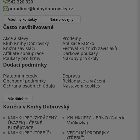
542 220 320
poradime@knihydobrovsky.cz
Všechny kontakty
Naše prodejny
Často navštěvované
Akce a slevy
Prodejny
Klub Knihy Dobrovský
Aplikace KDčko
Knižní závisláci
Festival knižních závisláků
Affiliate spolupráce
Dárkové poukazy
Poukazy pro firmy
Nákupy pro školy
Dodací podmínky
Platební metody
Doprava
Obchodní podmínky
Reklamace a vrácení
Ochrana osobních údajů
Nastavení cookies
Vše důležité
Kariéra v Knihy Dobrovský
KNIHKUPEC (ZKRÁCENÝ
KNIHKUPEC - BRNO (Galerie
ÚVAZEK) - ČESKÉ
Vaňkovka)
BUDĚJOVICE
KNIHKUPEC (TŘEBÍČ)
VEDOUCÍ PRODEJNY
(TŘEBÍČ)