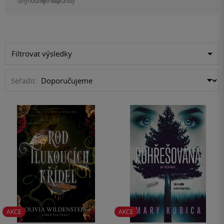
dny
hodiny
minuty
sekundy
Filtrovat výsledky
Seřadit:
AKCE
AKCE