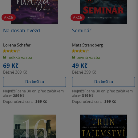
AKCE
AKCE
Na dosah hvězd
Seminář
Lorena Schäfer
Mats Strandberg
4.2
3.7
z
z
měkká vazba
pevná vazba
5
5
hvězdiček
hvězdiček
69 Kč
49 Kč
Běžně
369 Kč
Běžně
399 Kč
Do košíku
Do košíku
Nejnižší cena 30 dní před začátkem
Nejnižší cena 30 dní před začátkem
akce:
289 Kč
akce:
319 Kč
Doporučená cena:
369 Kč
Doporučená cena:
399 Kč