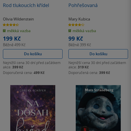
Rod tlukoucích křídel
Pohřešovaná
Olivia Wildenstein
Mary Kubica
4.4
4.3
z
z
měkká vazba
měkká vazba
5
5
hvězdiček
hvězdiček
199 Kč
99 Kč
Běžně
499 Kč
Běžně
399 Kč
Do košíku
Do košíku
Nejnižší cena 30 dní před začátkem
Nejnižší cena 30 dní před začátkem
akce:
399 Kč
akce:
319 Kč
Doporučená cena:
499 Kč
Doporučená cena:
399 Kč