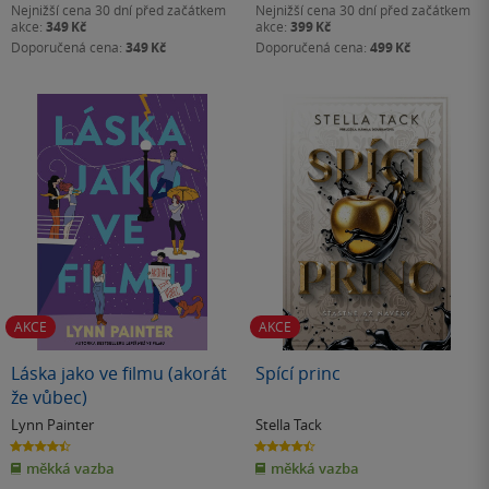
Nejnižší cena 30 dní před začátkem
Nejnižší cena 30 dní před začátkem
akce:
349 Kč
akce:
399 Kč
Doporučená cena:
349 Kč
Doporučená cena:
499 Kč
AKCE
AKCE
Láska jako ve filmu (akorát
Spící princ
že vůbec)
Lynn Painter
Stella Tack
4.4
4.5
z
z
měkká vazba
měkká vazba
5
5
hvězdiček
hvězdiček