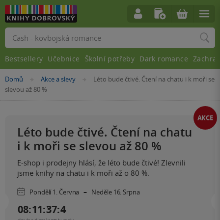
Vyhledávání
Bestsellery
Učebnice
Školní potřeby
Dark romance
Zachra
Nacházíte
Domů
Akce a slevy
Léto bude čtivé. Čtení na chatu i k moři se
»
»
se
slevou až 80 %
zde:
AKCE
Léto bude čtivé. Čtení na chatu
i k moři se slevou až 80 %
E-shop i prodejny hlásí, že léto bude čtivé! Zlevnili
jsme knihy na chatu i k moři až o 80 %.
–
Pondělí 1. Června
Neděle 16. Srpna
0
8
:
1
1
:
3
7
:
4
4