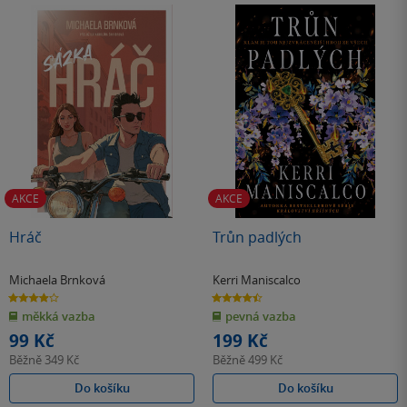
AKCE
AKCE
Hráč
Trůn padlých
Michaela Brnková
Kerri Maniscalco
3.9
4.5
z
z
měkká vazba
pevná vazba
5
5
hvězdiček
hvězdiček
99 Kč
199 Kč
Běžně
349 Kč
Běžně
499 Kč
Do košíku
Do košíku