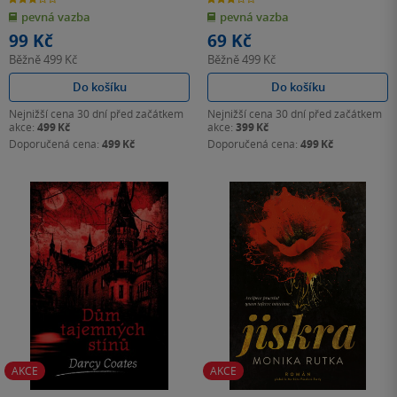
z
z
pevná vazba
pevná vazba
5
5
hvězdiček
hvězdiček
99 Kč
69 Kč
Běžně
499 Kč
Běžně
499 Kč
Do košíku
Do košíku
Nejnižší cena 30 dní před začátkem
Nejnižší cena 30 dní před začátkem
akce:
499 Kč
akce:
399 Kč
Doporučená cena:
499 Kč
Doporučená cena:
499 Kč
AKCE
AKCE