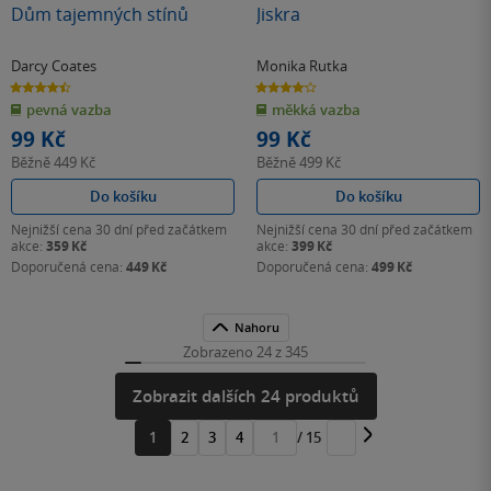
Dům tajemných stínů
Jiskra
Darcy Coates
Monika Rutka
4.5
4.1
z
z
pevná vazba
měkká vazba
5
5
hvězdiček
hvězdiček
99 Kč
99 Kč
Běžně
449 Kč
Běžně
499 Kč
Do košíku
Do košíku
Nejnižší cena 30 dní před začátkem
Nejnižší cena 30 dní před začátkem
akce:
359 Kč
akce:
399 Kč
Doporučená cena:
449 Kč
Doporučená cena:
499 Kč
Nahoru
Zobrazeno 24 z 345
Zobrazit dalších 24 produktů
1
2
3
4
/ 15
Přejít
na