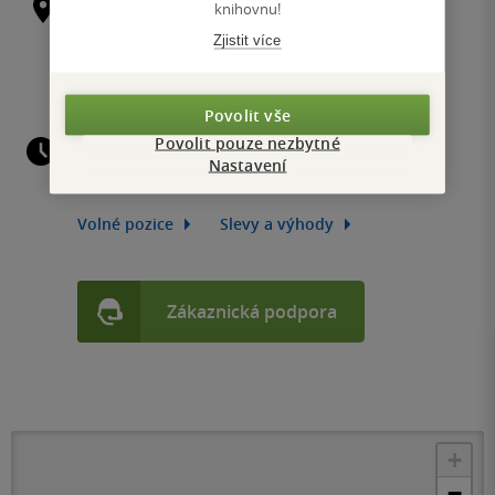
knihovnu!
Václavské náměstí 28
110 00 Praha
Zjistit více
Kudy k nám
Povolit vše
Povolit pouze nezbytné
Nastavení
Volné pozice
Slevy a výhody
Zákaznická podpora
+
−