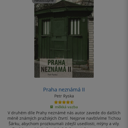
Nedostupné
Praha neznámá II
Petr Ryska
4.6
měkká vazba
z
V druhém díle Prahy neznámé nás autor zavede do dalších
5
hvězdiček
méně známých pražských čtvrtí. Nejprve navštívíme Tichou
Šárku, abychom prozkoumali zdejší usedlosti, mlýny a vily.