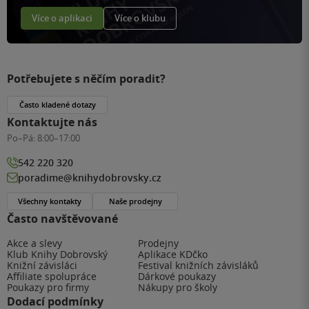
Více o aplikaci
Více o klubu
Potřebujete s něčím poradit?
Často kladené dotazy
Kontaktujte nás
Po–Pá:
8:00–17:00
542 220 320
poradime@knihydobrovsky.cz
Všechny kontakty
Naše prodejny
Často navštěvované
Akce a slevy
Prodejny
Klub Knihy Dobrovský
Aplikace KDčko
Knižní závisláci
Festival knižních závisláků
Affiliate spolupráce
Dárkové poukazy
Poukazy pro firmy
Nákupy pro školy
Dodací podmínky