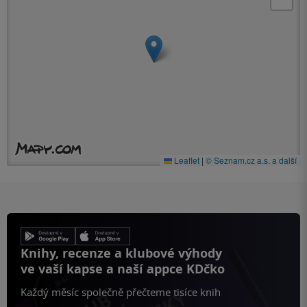
Leaflet
|
© Seznam.cz a.s. a další
Knihy, recenze a klubové výhody
ve vaší kapse a naší appce KDčko
Každý měsíc společně přečteme tisíce knih