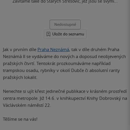
Zavítáme také do Starých Střešovic, jež jsou se svými...
Nedostupné
Uložit do seznamu
Jak v prvním díle
Praha Neznámá
, tak v díle druhém Praha
Neznámá II se vydáváme do nových a doposud neobjevených
pražských čtvrtí. Tentokrát prozkoumáváme například
trampskou osadu, rybníky v okolí Dubče či absolutní rarity
pražských lokalit.
Nenechte si ujít křest jedinečné publikace v krásném prostředí
centra metropole. Již 14.6. v knihkupectví Knihy Dobrovský na
Václávském náměstí 22.
Těšíme se na vás!