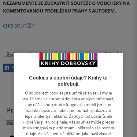
NEZAPOMEŇTE SE ZÚČASTNÍT SOUTĚŽE O VOUCHERY NA
KOMENTOVANOU PROHLÍDKU PRAHY S AUTOREM.
CHCI SOUTĚŽIT
Líbil se vám článek? Sdílejte ho s přáteli!
Sdílet
Sdílet
Cookies a osobní údaje? Knihy to
potřebují.
O souborech cookies jste určitě již slyšeli. I my je
využíváme ke shromažďování a analýze informací,
aby náš e-shop dobře fungoval a mohli jsme ho
Praha - Václavské náměstí
nadále zlepšovat. Také nám pomáhají ukazovat
lepší a cílenější reklamu. Žádných 50 odstínů, ale
klidně Vergilia v originále. Váš souhlas může předat
marketingovým platformám i některé vaše osobní
údaje. Ale vše bedlivě hlídáme. Jako naši vlastní
Praha - Václavské náměstí