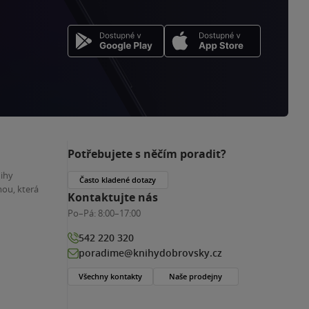
Potřebujete s něčím poradit?
nihy
Často kladené dotazy
ou, která
Kontaktujte nás
Po–Pá:
8:00–17:00
542 220 320
poradime@knihydobrovsky.cz
Všechny kontakty
Naše prodejny