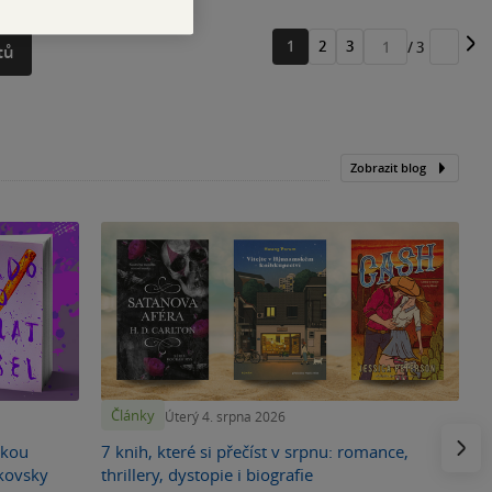
1
2
3
/ 3
tů
Přejít
na
stránku
Zobrazit blog
Články
Úterý 4. srpna 2026
Násled
skou
7 knih, které si přečíst v srpnu: romance,
ikovsky
thrillery, dystopie i biografie