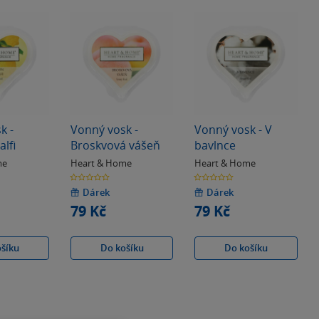
k -
Vonný vosk -
Vonný vosk - V
lfi
Broskvová vášeň
bavlnce
me
Heart & Home
Heart & Home
0.0
0.0
z
z
5
5
Dárek
Dárek
hvězdiček
hvězdiček
79 Kč
79 Kč
ošíku
Do košíku
Do košíku