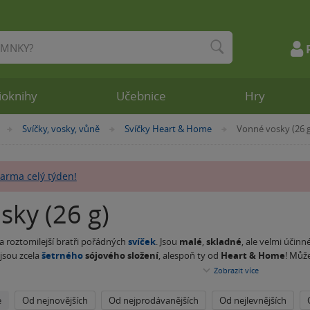
ioknihy
Učebnice
Hry
Svíčky, vosky, vůně
Svíčky Heart & Home
Vonné vosky (26 g
»
»
»
arma celý týden!
sky (26 g)
a roztomilejší bratři pořádných
svíček
. Jsou
malé
,
skladné
, ale velmi účinn
 jsou zcela
šetrného
sójového složení
, alespoň ty od
Heart & Home
! Může
u ozdobu své oblíbené příchuti zcela bez strachu,
příroda
zůstane
nedotče
Zobrazit
více
 lampa
, která je pro vaše vosky přímo stvořená.
e
Od nejnovějších
Od nejprodávanějších
Od nejlevnějších