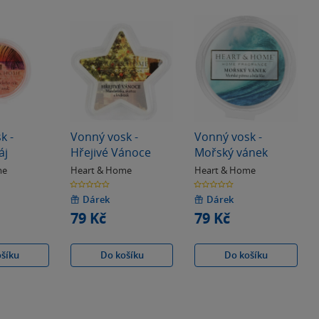
k -
Vonný vosk -
Vonný vosk -
áj
Hřejivé Vánoce
Mořský vánek
me
Heart & Home
Heart & Home
0.0
0.0
z
z
5
5
Dárek
Dárek
hvězdiček
hvězdiček
79 Kč
79 Kč
ošíku
Do košíku
Do košíku