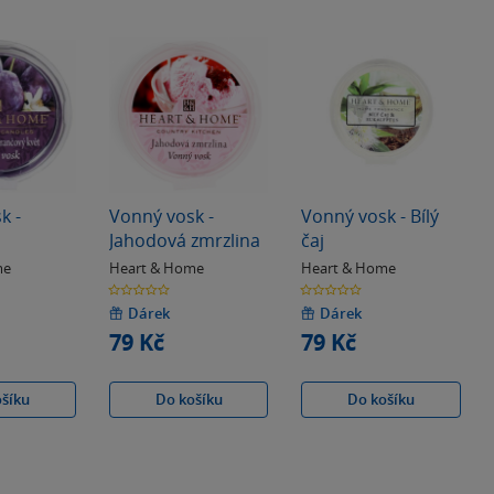
k -
Vonný vosk -
Vonný vosk - Bílý
Jahodová zmrzlina
čaj
me
Heart & Home
Heart & Home
0.0
0.0
z
z
5
5
Dárek
Dárek
hvězdiček
hvězdiček
79 Kč
79 Kč
ošíku
Do košíku
Do košíku