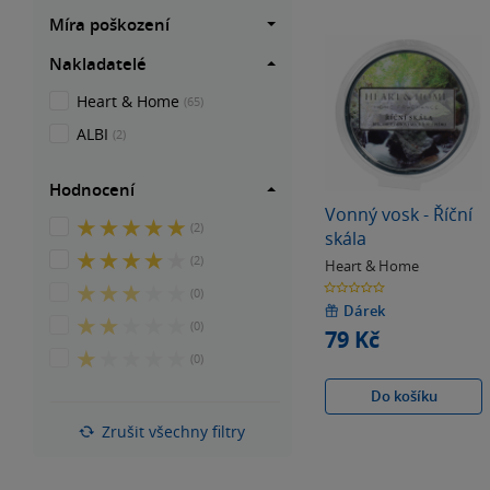
Míra poškození
Nakladatelé
Heart & Home
(65)
ALBI
(2)
Hodnocení
Vonný vosk - Říční
5
(2)
skála
z
4
(2)
Heart & Home
5
z
hvězdiček
0.0
3
(0)
z
5
5
Dárek
z
hvězdiček
hvězdiček
2
(0)
5
79 Kč
z
hvězdiček
1
(0)
5
z
hvězdiček
Do košíku
5
hvězdiček
Zrušit všechny filtry