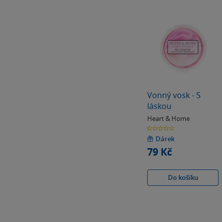
Vonný vosk - S
láskou
Heart & Home
0.0
z
5
Dárek
hvězdiček
79 Kč
Do košíku