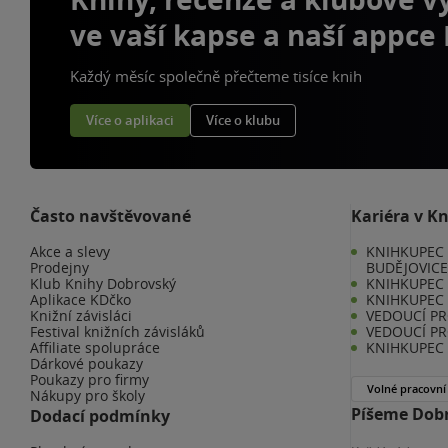
ve vaší kapse a naší appce
Každý měsíc společně přečteme tisíce knih
Více o aplikaci
Více o klubu
Často navštěvované
Kariéra v K
Akce a slevy
KNIHKUPEC 
Prodejny
BUDĚJOVIC
Klub Knihy Dobrovský
KNIHKUPEC -
Aplikace KDčko
KNIHKUPEC 
Knižní závisláci
VEDOUCÍ PR
Festival knižních závisláků
VEDOUCÍ PR
Affiliate spolupráce
KNIHKUPEC 
Dárkové poukazy
Poukazy pro firmy
Volné pracovní
Nákupy pro školy
Píšeme Dobr
Dodací podmínky