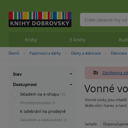
Vyhledávání
Knihy
E-knihy
Aud
Nacházíte
Domů
Papírnictví a dárky
Dárky a dekorace
Dekorace
»
»
»
se
zde:
Zásilkovna zd
Stav
Dostupnost
Vonné vo
Skladem na e-shopu
(20)
Vonné vosky jsou mladší 
Předobjednávka
(0)
škále vůní i barev, a navíc
K odebrání na prodejně
užívat si krásnou voňavo
dostání je také
malebná
Skladem u dodavatele
(0)
Doporučujem
Seřadit: