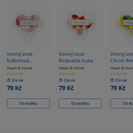
Vonný vosk -
Vonný vosk -
Vonný vos
Květinová
Rozkvetlá louka
Citron Ama
harmonie
Heart & Home
Heart & Home
Heart & Ho
0.0
0.0
0.0
z
z
z
5
5
5
Dárek
Dárek
Dárek
hvězdiček
hvězdiček
hvězdiček
79 Kč
79 Kč
79 Kč
Do košíku
Do košíku
Do k