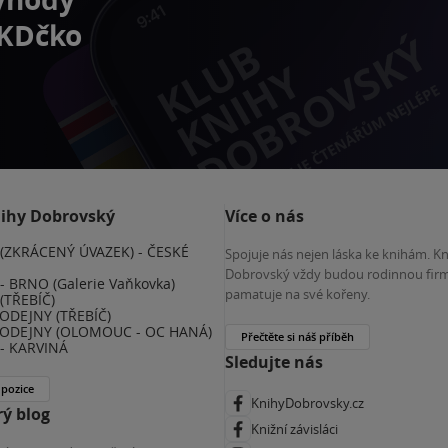
 KDčko
nihy Dobrovský
Více o nás
(ZKRÁCENÝ ÚVAZEK) - ČESKÉ
Spojuje nás nejen láska ke knihám. K
E
Dobrovský vždy budou rodinnou firm
 BRNO (Galerie Vaňkovka)
pamatuje na své kořeny.
(TŘEBÍČ)
ODEJNY (TŘEBÍČ)
ODEJNY (OLOMOUC - OC HANÁ)
Přečtěte si náš příběh
- KARVINÁ
Sledujte nás
 pozice
KnihyDobrovsky.cz
ý blog
Knižní závisláci