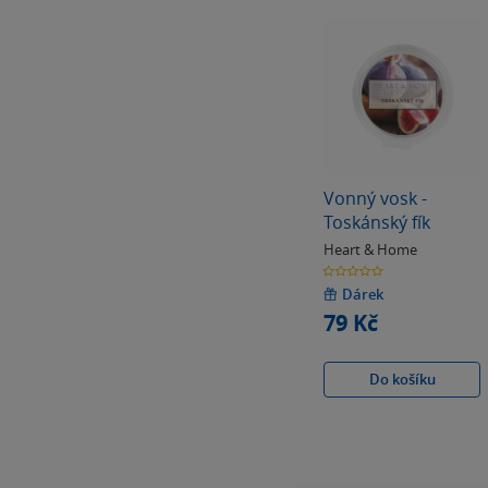
Vonný vosk -
Toskánský fík
Heart & Home
0.0
z
5
Dárek
hvězdiček
79 Kč
Do košíku