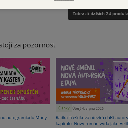
Zobrazeno 24 z 67
Zobrazit dalších 24 produk
stojí za pozornost
Články
Úterý 4. srpna 2026
nou autogramiádu Mony
Radka Třeštíková otevírá další autor
kapitolu. Nový román vydá jako Vel