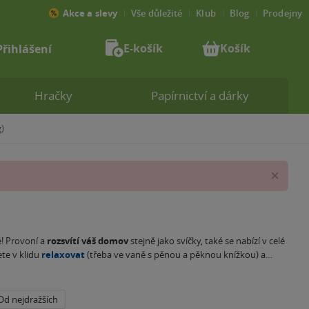
Akce a slevy
Vše důležité
Klub
Blog
Prodejny
E-košík
Košík
Přihlášení
Hračky
Papírnictví a dárky
)
Zav
é! Provoní a
rozsvítí váš domov
stejně jako svíčky, také se nabízí v celé
te v klidu
relaxovat
(třeba ve vaně s pěnou a pěknou knížkou) a
na
. Vyzkoušejte třeba citrusový gejzír nebo nádech tropického ráje! K
Od nejdražších