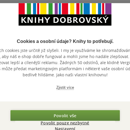
Cookies a osobní údaje? Knihy to potřebují.
Nedostupné
h cookies jste určitě již slyšeli. I my je využíváme ke shromažďován
Vosk - Bergamot a
Vonný vosk - Vůně
Vonný vos
, aby náš e-shop dobře fungoval a mohli jsme ho nadále zlepšovat
mořské pižmo
vánočního
okouzlení
vat lepší a cílenější reklamu. Žádných 50 odstínů, ale klidně Vergil
s může předat marketingovým platformám i některé vaše osobní úda
stromečku
Heart & Home
ALBI
Heart & Ho
bedlivě hlídáme. Jako naši vlastní knihovnu!
0.0
0.0
0.0
z
z
z
5
5
5
Dárek
Dárek
Dárek
hvězdiček
hvězdiček
hvězdiček
Zjistit více
69 Kč
71 Kč
Běžně
79 Kč
Do košíku
Na prodejně
Nedos
Povolit vše
Povolit pouze nezbytné
Nastavení