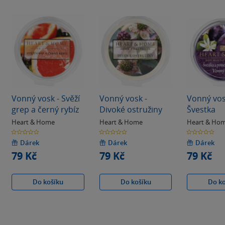
Vonný vosk - Svěží
Vonný vosk -
Vonný vos
grep a černý rybíz
Divoké ostružiny
Švestka
Heart & Home
Heart & Home
Heart & Ho
0.0
0.0
0.0
z
z
z
5
5
5
Dárek
Dárek
Dárek
hvězdiček
hvězdiček
hvězdiček
79 Kč
79 Kč
79 Kč
Do košíku
Do košíku
Do k