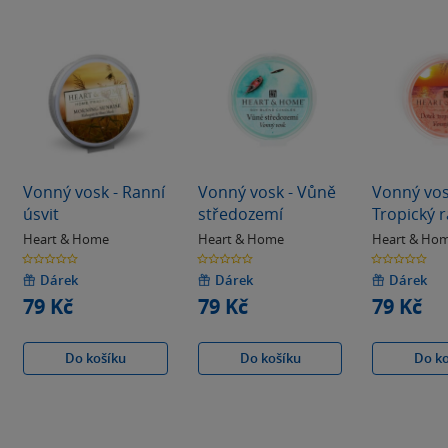
Vonný vosk - Ranní
Vonný vosk - Vůně
Vonný vos
úsvit
středozemí
Tropický r
Heart & Home
Heart & Home
Heart & Ho
0.0
0.0
0.0
z
z
z
5
5
5
Dárek
Dárek
Dárek
hvězdiček
hvězdiček
hvězdiček
79 Kč
79 Kč
79 Kč
Do košíku
Do košíku
Do k