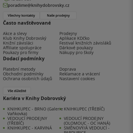
poradime@knihydobrovsky.cz
Všechny kontakty
Naše prodejny
Často navštěvované
Akce a slevy
Prodejny
Klub Knihy Dobrovský
Aplikace KDčko
Knižní závisláci
Festival knižních závisláků
Affiliate spolupráce
Dárkové poukazy
Poukazy pro firmy
Nákupy pro školy
Dodací podmínky
Platební metody
Doprava
Obchodní podmínky
Reklamace a vrácení
Ochrana osobních údajů
Nastavení cookies
Vše důležité
Kariéra v Knihy Dobrovský
KNIHKUPEC - BRNO (Galerie
KNIHKUPEC (TŘEBÍČ)
Vaňkovka)
VEDOUCÍ PRODEJNY
VEDOUCÍ PRODEJNY
(TŘEBÍČ)
(OLOMOUC - OC HANÁ)
KNIHKUPEC - KARVINÁ
SMĚNOVÝ/Á VEDOUCÍ -
PARDUBICE