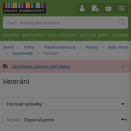
Vyhledávání
Novinky
Bestsellery
Dark romance
Zachraň knihu
Dárkové 
Nacházíte
Domů
Knihy
Naučná literatura
Hobby
Auto, moto
»
»
»
»
se
Automobily
Veteráni
»
»
zde:
Zásilkovna zdarma celý týden!
Za
Veteráni
Filtrovat výsledky
Seřadit: