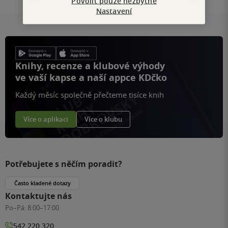
Povolit pouze nezbytné
Nastavení
Knihy, recenze a klubové výhody
ve vaší kapse a naší appce KDčko
Každý měsíc společně přečteme tisíce knih
Více o aplikaci
Více o klubu
Potřebujete s něčím poradit?
Často kladené dotazy
Kontaktujte nás
Po–Pá:
8:00–17:00
542 220 320