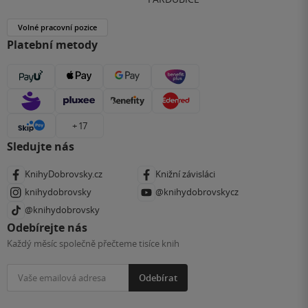
Volné pracovní pozice
Platební metody
+ 17
Sledujte nás
KnihyDobrovsky.cz
Knižní závisláci
knihydobrovsky
@knihydobrovskycz
@knihydobrovsky
Odebírejte nás
Každý měsíc společně přečteme tisíce knih
Odebírat