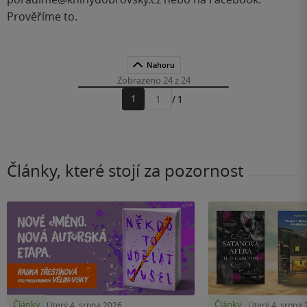
Prověříme to.
Nahoru
Zobrazeno 24 z 24
1
/ 1
Přejít
na
stránku
Články, které stojí za pozornost
Články
Články
Úterý 4. srpna 2026
Úterý 4. srpna