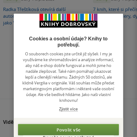
Radka Třeštíková otevírá další
7 knih, které si přečí
autorskou kapitolu. Nový román vydá
romance, thrillery, d
jako Velikovsky
Cookies a osobní údaje? Knihy to
potřebují.
O souborech cookies jste určitě již slyšeli. I my je
využíváme ke shromažďování a analýze informací,
aby náš e-shop dobře fungoval a mohli jsme ho
nadále zlepšovat. Také nám pomáhají ukazovat
lepší a cílenější reklamu. Žádných 50 odstínů, ale
Články, které stojí za pozornost
klidně Vergilia v originále. Váš souhlas může předat
marketingovým platformám i některé vaše osobní
údaje. Ale vše bedlivě hlídáme. Jako naši vlastní
knihovnu!
Zjistit více
Viděli jste
Povolit vše