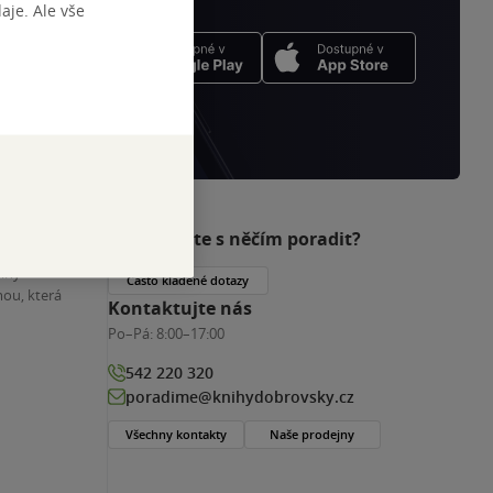
je. Ale vše
Potřebujete s něčím poradit?
nihy
Často kladené dotazy
ou, která
Kontaktujte nás
Po–Pá:
8:00–17:00
542 220 320
poradime@knihydobrovsky.cz
Všechny kontakty
Naše prodejny