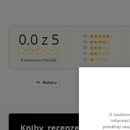
0.0
z
5
0×
5 hvězdiček
0×
4 hvězdičky
0×
3 hvězdičky
0×
2 hvězdičky
0×
0
hodnocení čtenářů
1 hvezdička
Nahoru
O souborec
informací
Knihy, recenze a klubové 
pomáhají ukazo