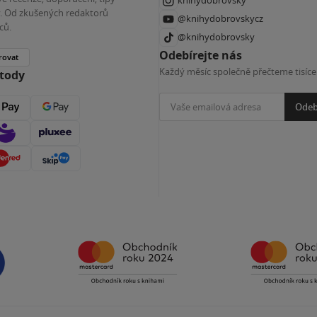
knihydobrovsky
ky. Od zkušených redaktorů
@knihydobrovskycz
ců.
@knihydobrovsky
Odebírejte nás
rovat
Každý měsíc společně přečteme tisíce
etody
Odeb