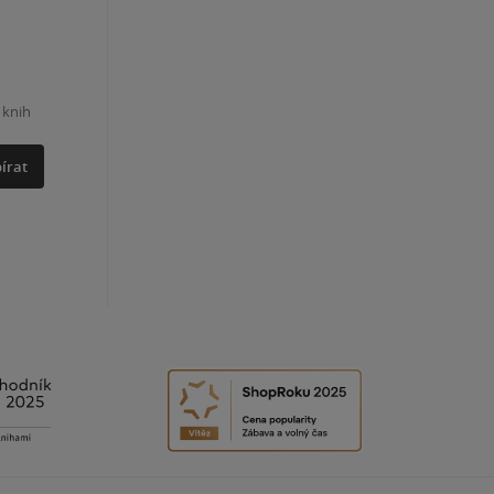
 knih
írat