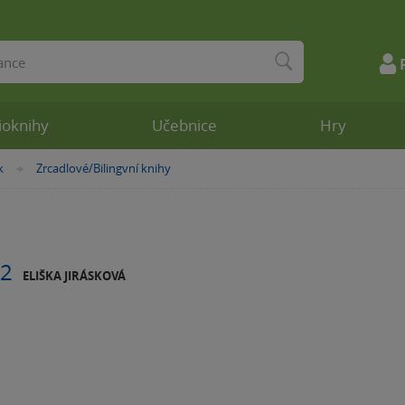
ioknihy
Učebnice
Hry
k
Zrcadlové/Bilingvní knihy
»
A2
ELIŠKA JIRÁSKOVÁ