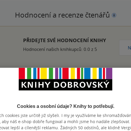
Hodnocení a recenze čtenářů
PŘIDEJTE SVÉ HODNOCENÍ KNIHY
N
Hodnocení našich knihkupců: 0.0 z 5
Zobrazeno 20 z 20
Cookies a osobní údaje? Knihy to potřebují.
h cookies jste určitě již slyšeli. I my je využíváme ke shromažďován
, aby náš e-shop dobře fungoval a mohli jsme ho nadále zlepšovat
výhody
vat lepší a cílenější reklamu. Žádných 50 odstínů, ale klidně Vergil