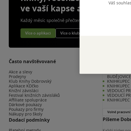
Váš souhla
ve vaší kapse a naší appce
Každý měsíc společně přečteme tisíce knih
Více o aplikaci
Více o klubu
Často navštěvované
Kariéra v K
Akce a slevy
KNIHKUPEC 
Prodejny
BUDĚJOVIC
Klub Knihy Dobrovský
KNIHKUPEC -
Aplikace KDčko
KNIHKUPEC 
Knižní závisláci
VEDOUCÍ PR
Festival knižních závisláků
VEDOUCÍ PR
Affiliate spolupráce
KNIHKUPEC 
Dárkové poukazy
Poukazy pro firmy
Volné pracovní
Nákupy pro školy
Píšeme Dobr
Dodací podmínky
Platební metody
Každý týden nov