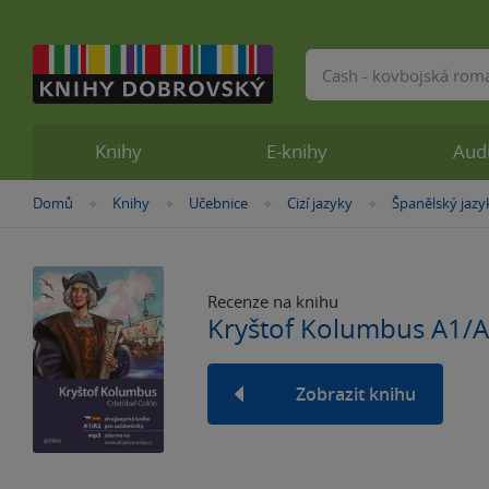
Vyhledávání
Knihy
E-knihy
Aud
Nacházíte
Domů
Knihy
Učebnice
Cizí jazyky
Španělský jazy
»
»
»
»
se
zde:
Recenze na knihu
Kryštof Kolumbus A1/
Zobrazit knihu