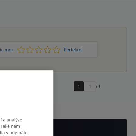
1
2
3
4
5
ic moc
Perfektní
1
/ 1
Přejít
na
stránku
í a analýze
. Také nám
ia v originále.