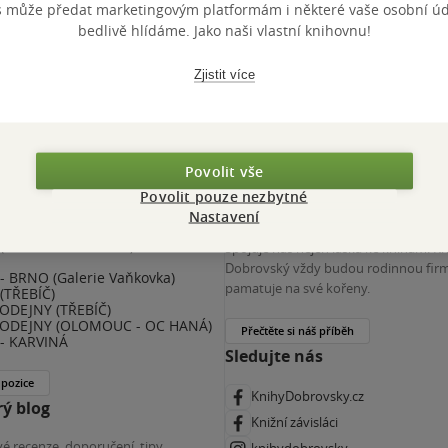
s může předat marketingovým platformám i některé vaše osobní úda
 KDčko
bedlivě hlídáme. Jako naši vlastní knihovnu!
Zjistit více
Povolit vše
Povolit pouze nezbytné
nihy Dobrovský
Více o nás
Nastavení
(ZKRÁCENÝ ÚVAZEK) - ČESKÉ
Spojuje nás nejen láska ke knihám. K
E
Dobrovský vždy budou rodinnou firm
 BRNO (Galerie Vaňkovka)
pamatuje na své kořeny.
(TŘEBÍČ)
ODEJNY (TŘEBÍČ)
ODEJNY (OLOMOUC - OC HANÁ)
Přečtěte si náš příběh
- KARVINÁ
Sledujte nás
 pozice
KnihyDobrovsky.cz
ý blog
Knižní závisláci
é recenze, doporučení, tipy