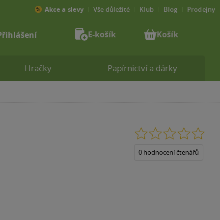
Akce a slevy
Vše důležité
Klub
Blog
Prodejny
E-košík
Košík
Přihlášení
Hračky
Papírnictví a dárky
0.0
z
5
0 hodnocení čtenářů
hvězdiček