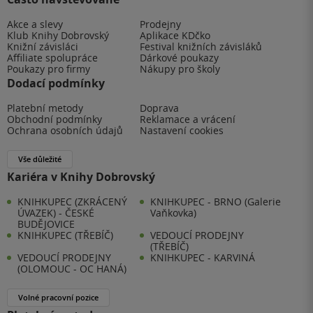
Akce a slevy
Prodejny
Klub Knihy Dobrovský
Aplikace KDčko
Knižní závisláci
Festival knižních závisláků
Affiliate spolupráce
Dárkové poukazy
Poukazy pro firmy
Nákupy pro školy
Dodací podmínky
Platební metody
Doprava
Obchodní podmínky
Reklamace a vrácení
Ochrana osobních údajů
Nastavení cookies
Vše důležité
Kariéra v Knihy Dobrovský
KNIHKUPEC (ZKRÁCENÝ
KNIHKUPEC - BRNO (Galerie
ÚVAZEK) - ČESKÉ
Vaňkovka)
BUDĚJOVICE
KNIHKUPEC (TŘEBÍČ)
VEDOUCÍ PRODEJNY
(TŘEBÍČ)
VEDOUCÍ PRODEJNY
KNIHKUPEC - KARVINÁ
(OLOMOUC - OC HANÁ)
Volné pracovní pozice