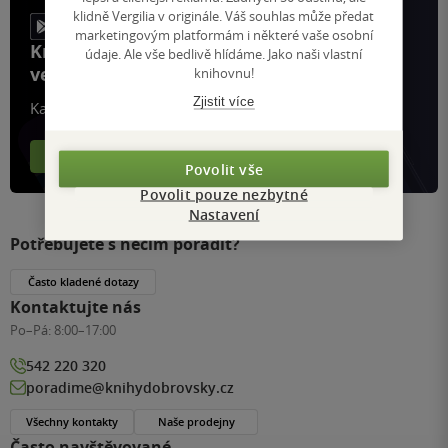
klidně Vergilia v originále. Váš souhlas může předat
marketingovým platformám i některé vaše osobní
Knihy, recenze a klubové výhody
údaje. Ale vše bedlivě hlídáme. Jako naši vlastní
ve vaší kapse a naší appce KDčko
knihovnu!
Zjistit více
Každý měsíc společně přečteme tisíce knih
Více o aplikaci
Více o klubu
Povolit vše
Povolit pouze nezbytné
Nastavení
Potřebujete s něčím poradit?
Často kladené dotazy
Kontaktujte nás
Po–Pá:
8:00–17:00
542 220 320
poradime@knihydobrovsky.cz
Všechny kontakty
Naše prodejny
Často navštěvované