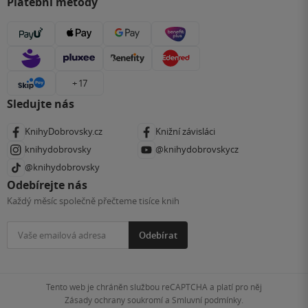
Platební metody
+ 17
Sledujte nás
KnihyDobrovsky.cz
Knižní závisláci
knihydobrovsky
@knihydobrovskycz
@knihydobrovsky
Odebírejte nás
Každý měsíc společně přečteme tisíce knih
Odebírat
Tento web je chráněn službou reCAPTCHA a platí pro něj
Zásady ochrany soukromí
a
Smluvní podmínky
.