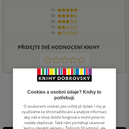
0×
5 hvězdiček
0×
4 hvězdičky
0×
3 hvězdičky
0×
2 hvězdičky
0×
1 hvezdička
PŘIDEJTE SVÉ HODNOCENÍ KNIHY
1
2
3
4
5
Nahoru
Zobrazeno 20 z 20
Cookies a osobní údaje? Knihy to
potřebují.
1
/ 1
Přejít
O souborech cookies jste určitě již slyšeli. I my je
na
využíváme ke shromažďování a analýze informací,
stránku
aby náš e-shop dobře fungoval a mohli jsme ho
nadále zlepšovat. Také nám pomáhají ukazovat
lepší a cílenější reklamu. Žádných 50 odstínů, ale