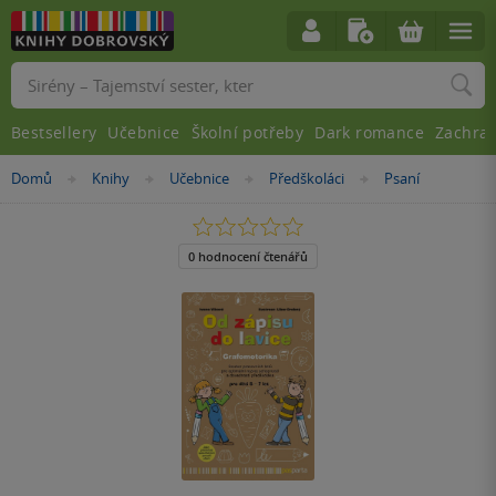
Vyhledávání
Bestsellery
Učebnice
Školní potřeby
Dark romance
Zachra
Nacházíte
Domů
Knihy
Učebnice
Předškoláci
Psaní
»
»
»
»
se
zde:
0.0
z
5
0 hodnocení čtenářů
hvězdiček